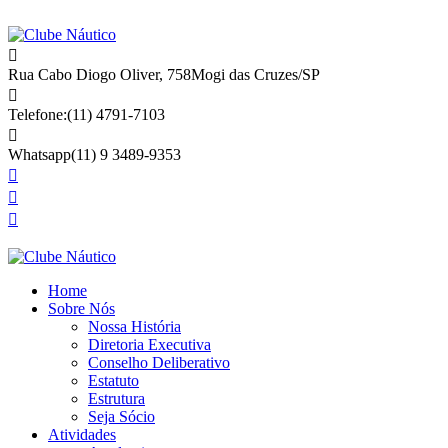
Rua Cabo Diogo Oliver, 758
Mogi das Cruzes/SP
Telefone:
(11) 4791-7103
Whatsapp
(11) 9 3489-9353
Home
Sobre Nós
Nossa História
Diretoria Executiva
Conselho Deliberativo
Estatuto
Estrutura
Seja Sócio
Atividades