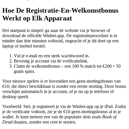
Hoe De Registratie‑En‑Welkomstbonus
Werkt op Elk Apparaat
Het startpunt is simpel: ga naar de website via je browser of
download de officiële Winbet‑app. De registratieprocedure is in
minder dan drie minuten voltooid, ongeacht of je dit doet op een
laptop of mobiel toestel.
Vul je e‑mail en een sterk wachtwoord in.
Bevestig je account via de verificatielink.
Claim de welkomstbonus – een 100 % match tot €200 + 50
gratis spins.
Voor nieuwe spelers is er bovendien een geen‑stortingsbonus van
€10, die direct beschikbaar is zonder een eerste storting. Deze bonus
verschijnt automatisch in je account, of je nu op je telefoon of
desktop speelt.
Voorbeeld: Stel, je registreert je via de Winbet‑app op je iPad. Zodra
je de verificatie voltooit, zie je de €10 geen‑stortingsbonus al in je
wallet. Je kunt meteen een van de populaire slots zoals
Book of
Dead
draaien, zonder een cent te storten.