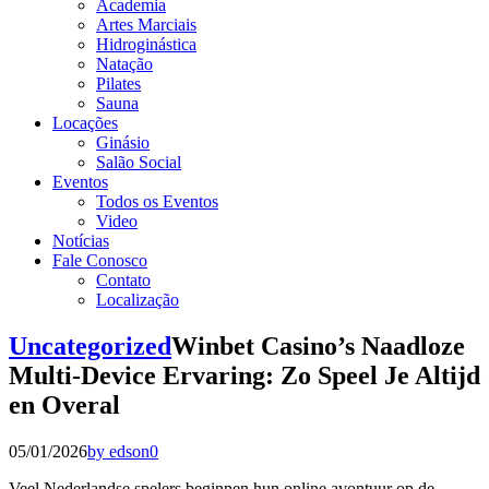
Academia
Artes Marciais
Hidroginástica
Natação
Pilates
Sauna
Locações
Ginásio
Salão Social
Eventos
Todos os Eventos
Video
Notícias
Fale Conosco
Contato
Localização
Uncategorized
Winbet Casino’s Naadloze
Multi‑Device Ervaring: Zo Speel Je Altijd
en Overal
05/01/2026
by edson
0
Veel Nederlandse spelers beginnen hun online avontuur op de