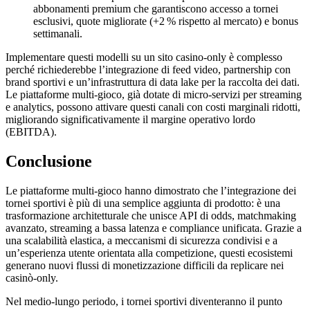
abbonamenti premium che garantiscono accesso a tornei
esclusivi, quote migliorate (+2 % rispetto al mercato) e bonus
settimanali.
Implementare questi modelli su un sito casino‑only è complesso
perché richiederebbe l’integrazione di feed video, partnership con
brand sportivi e un’infrastruttura di data lake per la raccolta dei dati.
Le piattaforme multi‑gioco, già dotate di micro‑servizi per streaming
e analytics, possono attivare questi canali con costi marginali ridotti,
migliorando significativamente il margine operativo lordo
(EBITDA).
Conclusione
Le piattaforme multi‑gioco hanno dimostrato che l’integrazione dei
tornei sportivi è più di una semplice aggiunta di prodotto: è una
trasformazione architetturale che unisce API di odds, matchmaking
avanzato, streaming a bassa latenza e compliance unificata. Grazie a
una scalabilità elastica, a meccanismi di sicurezza condivisi e a
un’esperienza utente orientata alla competizione, questi ecosistemi
generano nuovi flussi di monetizzazione difficili da replicare nei
casinò‑only.
Nel medio‑lungo periodo, i tornei sportivi diventeranno il punto