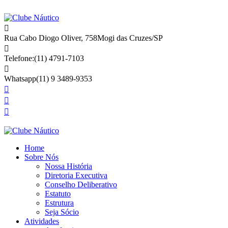
Rua Cabo Diogo Oliver, 758
Mogi das Cruzes/SP
Telefone:
(11) 4791-7103
Whatsapp
(11) 9 3489-9353
Home
Sobre Nós
Nossa História
Diretoria Executiva
Conselho Deliberativo
Estatuto
Estrutura
Seja Sócio
Atividades