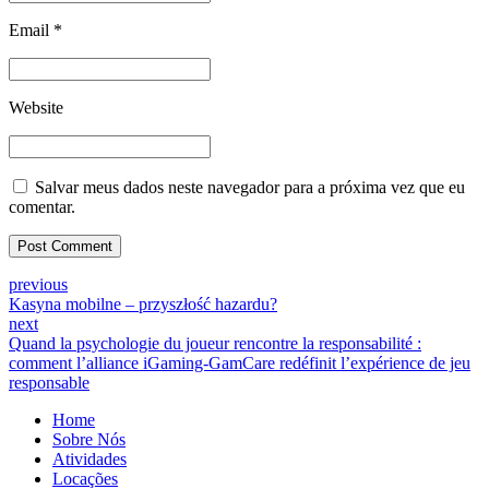
Email *
Website
Salvar meus dados neste navegador para a próxima vez que eu
comentar.
Post Comment
previous
Kasyna mobilne – przyszłość hazardu?
next
Quand la psychologie du joueur rencontre la responsabilité :
comment l’alliance iGaming‑GamCare redéfinit l’expérience de jeu
responsable
Home
Sobre Nós
Atividades
Locações