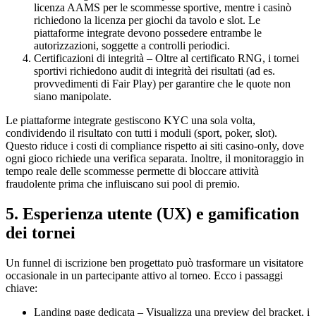
licenza AAMS per le scommesse sportive, mentre i casinò
richiedono la licenza per giochi da tavolo e slot. Le
piattaforme integrate devono possedere entrambe le
autorizzazioni, soggette a controlli periodici.
Certificazioni di integrità – Oltre al certificato RNG, i tornei
sportivi richiedono audit di integrità dei risultati (ad es.
provvedimenti di Fair Play) per garantire che le quote non
siano manipolate.
Le piattaforme integrate gestiscono KYC una sola volta,
condividendo il risultato con tutti i moduli (sport, poker, slot).
Questo riduce i costi di compliance rispetto ai siti casino‑only, dove
ogni gioco richiede una verifica separata. Inoltre, il monitoraggio in
tempo reale delle scommesse permette di bloccare attività
fraudolente prima che influiscano sui pool di premio.
5. Esperienza utente (UX) e gamification
dei tornei
Un funnel di iscrizione ben progettato può trasformare un visitatore
occasionale in un partecipante attivo al torneo. Ecco i passaggi
chiave:
Landing page dedicata – Visualizza una preview del bracket, i