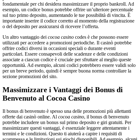
fondamentale per chi desidera massimizzare il proprio bankroll. Ad
esempio, un codice bonus potrebbe offrire un’ulteriore percentuale
sul tuo primo deposito, aumentando le tue possibilità di vincita. È
importante inserire il codice corretto al momento della registrazione
o del deposito per assicurarsi di ricevere l’offerta.
Un altro vantaggio dei
cocoa casino
codes è che possono essere
utilizzati per accedere a promozioni periodiche. Il casinò potrebbe
offrire codici diversi in occasioni speciali o durante eventi
particolari. Essere consapevoli delle scadenze e delle condizioni
associate a ciascun codice è cruciale per sfruttare al meglio queste
opportunità. Ad esempio, alcuni codici potrebbero essere validi solo
per un breve periodo, quindi è sempre buona norma controllare la
sezione promozioni del sito.
Massimizzare i Vantaggi dei Bonus di
Benvenuto al Cocoa Casino
Il bonus di benvenuto è spesso una delle promozioni più allettanti
offerte dai casinò online. Al
cocoa casino
, il bonus di benvenuto
potrebbe includere un bonus sul primo deposito e giri gratuiti. Per
massimizzare questi vantaggi, è essenziale leggere attentamente i
termini e le condizioni. Questo ti aiuterà a capire i requisiti di
scommessa e le limitazioni sui giochi disponibili. Ad esempio, alcuni