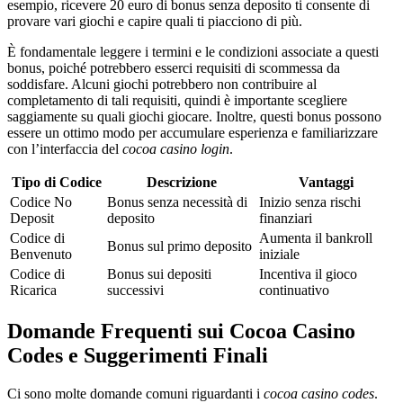
esempio, ricevere 20 euro di bonus senza deposito ti consente di
provare vari giochi e capire quali ti piacciono di più.
È fondamentale leggere i termini e le condizioni associate a questi
bonus, poiché potrebbero esserci requisiti di scommessa da
soddisfare. Alcuni giochi potrebbero non contribuire al
completamento di tali requisiti, quindi è importante scegliere
saggiamente su quali giochi giocare. Inoltre, questi bonus possono
essere un ottimo modo per accumulare esperienza e familiarizzare
con l’interfaccia del
cocoa casino login
.
Tipo di Codice
Descrizione
Vantaggi
Codice No
Bonus senza necessità di
Inizio senza rischi
Deposit
deposito
finanziari
Codice di
Aumenta il bankroll
Bonus sul primo deposito
Benvenuto
iniziale
Codice di
Bonus sui depositi
Incentiva il gioco
Ricarica
successivi
continuativo
Domande Frequenti sui Cocoa Casino
Codes e Suggerimenti Finali
Ci sono molte domande comuni riguardanti i
cocoa casino codes
.