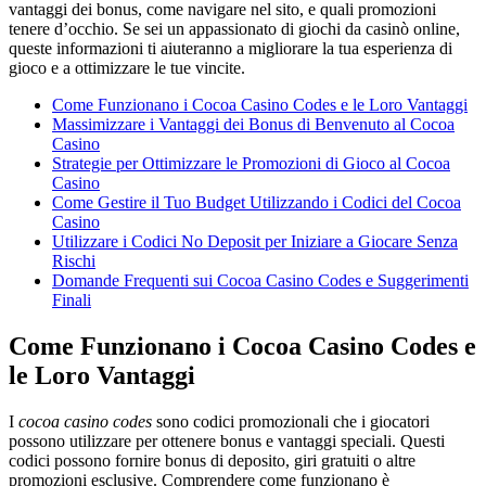
vantaggi dei bonus, come navigare nel sito, e quali promozioni
tenere d’occhio. Se sei un appassionato di giochi da casinò online,
queste informazioni ti aiuteranno a migliorare la tua esperienza di
gioco e a ottimizzare le tue vincite.
Come Funzionano i Cocoa Casino Codes e le Loro Vantaggi
Massimizzare i Vantaggi dei Bonus di Benvenuto al Cocoa
Casino
Strategie per Ottimizzare le Promozioni di Gioco al Cocoa
Casino
Come Gestire il Tuo Budget Utilizzando i Codici del Cocoa
Casino
Utilizzare i Codici No Deposit per Iniziare a Giocare Senza
Rischi
Domande Frequenti sui Cocoa Casino Codes e Suggerimenti
Finali
Come Funzionano i Cocoa Casino Codes e
le Loro Vantaggi
I
cocoa casino codes
sono codici promozionali che i giocatori
possono utilizzare per ottenere bonus e vantaggi speciali. Questi
codici possono fornire bonus di deposito, giri gratuiti o altre
promozioni esclusive. Comprendere come funzionano è