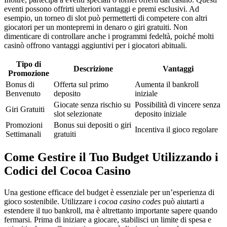
eventi possono offrirti ulteriori vantaggi e premi esclusivi. Ad
esempio, un torneo di slot può permetterti di competere con altri
giocatori per un montepremi in denaro o giri gratuiti. Non
dimenticare di controllare anche i programmi fedeltà, poiché molti
casinò offrono vantaggi aggiuntivi per i giocatori abituali.
Tipo di
Descrizione
Vantaggi
Promozione
Bonus di
Offerta sul primo
Aumenta il bankroll
Benvenuto
deposito
iniziale
Giocate senza rischio su
Possibilità di vincere senza
Giri Gratuiti
slot selezionate
deposito iniziale
Promozioni
Bonus sui depositi o giri
Incentiva il gioco regolare
Settimanali
gratuiti
Come Gestire il Tuo Budget Utilizzando i
Codici del Cocoa Casino
Una gestione efficace del budget è essenziale per un’esperienza di
gioco sostenibile. Utilizzare i
cocoa casino codes
può aiutarti a
estendere il tuo bankroll, ma è altrettanto importante sapere quando
fermarsi. Prima di iniziare a giocare, stabilisci un limite di spesa e