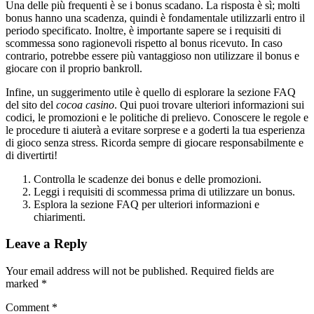
Una delle più frequenti è se i bonus scadano. La risposta è sì; molti
bonus hanno una scadenza, quindi è fondamentale utilizzarli entro il
periodo specificato. Inoltre, è importante sapere se i requisiti di
scommessa sono ragionevoli rispetto al bonus ricevuto. In caso
contrario, potrebbe essere più vantaggioso non utilizzare il bonus e
giocare con il proprio bankroll.
Infine, un suggerimento utile è quello di esplorare la sezione FAQ
del sito del
cocoa casino
. Qui puoi trovare ulteriori informazioni sui
codici, le promozioni e le politiche di prelievo. Conoscere le regole e
le procedure ti aiuterà a evitare sorprese e a goderti la tua esperienza
di gioco senza stress. Ricorda sempre di giocare responsabilmente e
di divertirti!
Controlla le scadenze dei bonus e delle promozioni.
Leggi i requisiti di scommessa prima di utilizzare un bonus.
Esplora la sezione FAQ per ulteriori informazioni e
chiarimenti.
Leave a Reply
Your email address will not be published. Required fields are
marked *
Comment
*