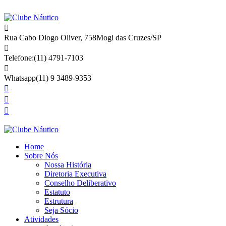
Rua Cabo Diogo Oliver, 758
Mogi das Cruzes/SP
Telefone:
(11) 4791-7103
Whatsapp
(11) 9 3489-9353
Home
Sobre Nós
Nossa História
Diretoria Executiva
Conselho Deliberativo
Estatuto
Estrutura
Seja Sócio
Atividades