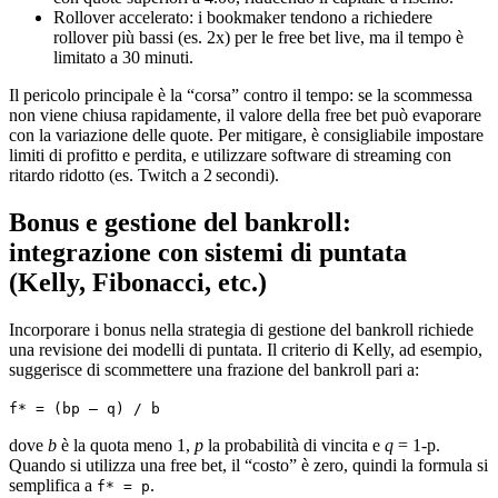
Rollover accelerato: i bookmaker tendono a richiedere
rollover più bassi (es. 2x) per le free bet live, ma il tempo è
limitato a 30 minuti.
Il pericolo principale è la “corsa” contro il tempo: se la scommessa
non viene chiusa rapidamente, il valore della free bet può evaporare
con la variazione delle quote. Per mitigare, è consigliabile impostare
limiti di profitto e perdita, e utilizzare software di streaming con
ritardo ridotto (es. Twitch a 2 secondi).
Bonus e gestione del bankroll:
integrazione con sistemi di puntata
(Kelly, Fibonacci, etc.)
Incorporare i bonus nella strategia di gestione del bankroll richiede
una revisione dei modelli di puntata. Il criterio di Kelly, ad esempio,
suggerisce di scommettere una frazione del bankroll pari a:
f* = (bp – q) / b
dove
b
è la quota meno 1,
p
la probabilità di vincita e
q
= 1‑p.
Quando si utilizza una free bet, il “costo” è zero, quindi la formula si
semplifica a
.
f* = p