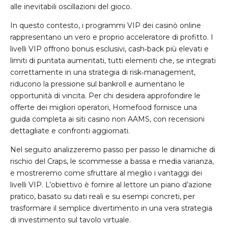
alle inevitabili oscillazioni del gioco.
In questo contesto, i programmi VIP dei casinò online
rappresentano un vero e proprio acceleratore di profitto. I
livelli VIP offrono bonus esclusivi, cash‑back più elevati e
limiti di puntata aumentati, tutti elementi che, se integrati
correttamente in una strategia di risk‑management,
riducono la pressione sul bankroll e aumentano le
opportunità di vincita. Per chi desidera approfondire le
offerte dei migliori operatori, Homefood fornisce una
guida completa ai
siti casino non AAMS
, con recensioni
dettagliate e confronti aggiornati.
Nel seguito analizzeremo passo per passo le dinamiche di
rischio del Craps, le scommesse a bassa e media varianza,
e mostreremo come sfruttare al meglio i vantaggi dei
livelli VIP. L’obiettivo è fornire al lettore un piano d’azione
pratico, basato su dati reali e su esempi concreti, per
trasformare il semplice divertimento in una vera strategia
di investimento sul tavolo virtuale.