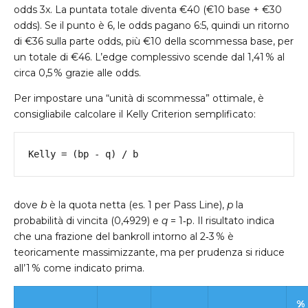
odds 3x. La puntata totale diventa €40 (€10 base + €30
odds). Se il punto è 6, le odds pagano 6:5, quindi un ritorno
di €36 sulla parte odds, più €10 della scommessa base, per
un totale di €46. L’edge complessivo scende dal 1,41 % al
circa 0,5 % grazie alle odds.
Per impostare una “unità di scommessa” ottimale, è
consigliabile calcolare il Kelly Criterion semplificato:
dove
b
è la quota netta (es. 1 per Pass Line),
p
la
probabilità di vincita (0,4929) e
q
= 1‑p. Il risultato indica
che una frazione del bankroll intorno al 2‑3 % è
teoricamente massimizzante, ma per prudenza si riduce
all’1 % come indicato prima.
% 