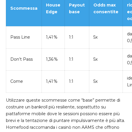
House
Payout
Odds max
ri
Scommessa
Edge
base
consentite
e
od
da
Pass Line
1,41 %
1:1
5x
0,
da
Don’t Pass
1,36 %
1:1
5x
0,
id
Come
1,41 %
1:1
5x
Li
Utilizzare queste scommesse come “base” permette di
costruire un bankroll più resiliente, soprattutto su
piattaforme mobile dove le sessioni possono essere più
brevi e la tentazione di puntare impulsivamente è più alta.
Homefood raccomanda i casinò non AAMS che offrono