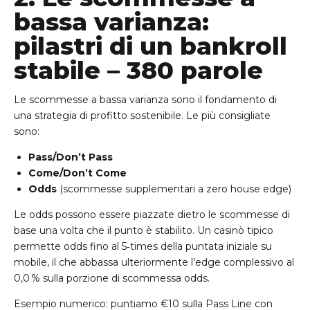
bassa varianza:
pilastri di un bankroll
stabile – 380 parole
Le scommesse a bassa varianza sono il fondamento di
una strategia di profitto sostenibile. Le più consigliate
sono:
Pass/Don’t Pass
Come/Don’t Come
Odds
(scommesse supplementari a zero house edge)
Le odds possono essere piazzate dietro le scommesse di
base una volta che il punto è stabilito. Un casinò tipico
permette odds fino al 5‑times della puntata iniziale su
mobile, il che abbassa ulteriormente l’edge complessivo al
0,0 % sulla porzione di scommessa odds.
Esempio numerico: puntiamo €10 sulla Pass Line con