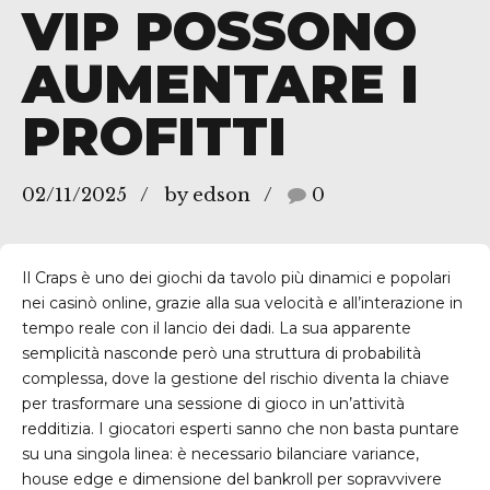
VIP POSSONO
AUMENTARE I
PROFITTI
zes/SP
02/11/2025
by edson
0
Il Craps è uno dei giochi da tavolo più dinamici e popolari
nei casinò online, grazie alla sua velocità e all’interazione in
tempo reale con il lancio dei dadi. La sua apparente
semplicità nasconde però una struttura di probabilità
complessa, dove la gestione del rischio diventa la chiave
per trasformare una sessione di gioco in un’attività
redditizia. I giocatori esperti sanno che non basta puntare
su una singola linea: è necessario bilanciare variance,
house edge e dimensione del bankroll per sopravvivere