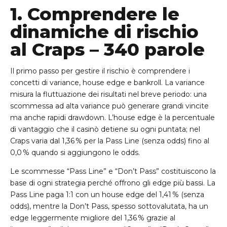
1. Comprendere le
dinamiche di rischio
al Craps – 340 parole
Il primo passo per gestire il rischio è comprendere i
concetti di variance, house edge e bankroll. La variance
misura la fluttuazione dei risultati nel breve periodo: una
scommessa ad alta variance può generare grandi vincite
ma anche rapidi drawdown. L’house edge è la percentuale
di vantaggio che il casinò detiene su ogni puntata; nel
Craps varia dal 1,36 % per la Pass Line (senza odds) fino al
0,0 % quando si aggiungono le odds.
Le scommesse “Pass Line” e “Don’t Pass” costituiscono la
base di ogni strategia perché offrono gli edge più bassi. La
Pass Line paga 1:1 con un house edge del 1,41 % (senza
odds), mentre la Don’t Pass, spesso sottovalutata, ha un
edge leggermente migliore del 1,36 % grazie al