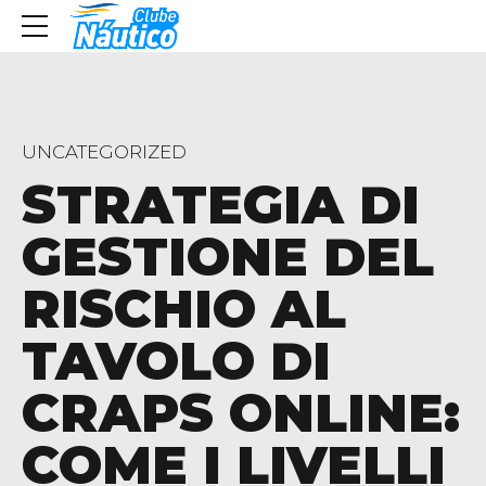
UNCATEGORIZED
STRATEGIA DI
GESTIONE DEL
RISCHIO AL
TAVOLO DI
CRAPS ONLINE:
COME I LIVELLI