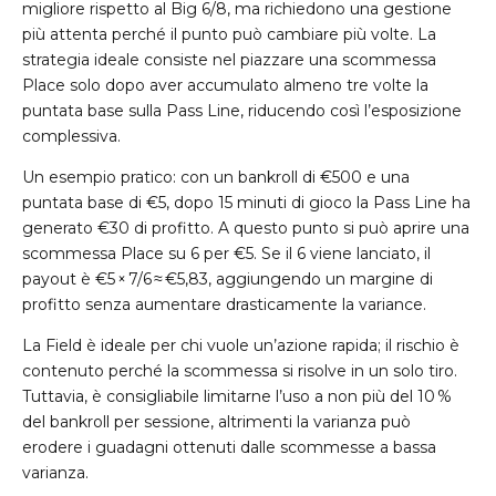
migliore rispetto al Big 6/8, ma richiedono una gestione
più attenta perché il punto può cambiare più volte. La
strategia ideale consiste nel piazzare una scommessa
Place solo dopo aver accumulato almeno tre volte la
puntata base sulla Pass Line, riducendo così l’esposizione
complessiva.
Un esempio pratico: con un bankroll di €500 e una
puntata base di €5, dopo 15 minuti di gioco la Pass Line ha
generato €30 di profitto. A questo punto si può aprire una
scommessa Place su 6 per €5. Se il 6 viene lanciato, il
payout è €5 × 7/6 ≈ €5,83, aggiungendo un margine di
profitto senza aumentare drasticamente la variance.
La Field è ideale per chi vuole un’azione rapida; il rischio è
contenuto perché la scommessa si risolve in un solo tiro.
Tuttavia, è consigliabile limitarne l’uso a non più del 10 %
del bankroll per sessione, altrimenti la varianza può
erodere i guadagni ottenuti dalle scommesse a bassa
varianza.