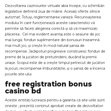
Dezvoltarea cazinourilor virtuale abia începe, cu schimbări
legislative definind ziua de mâine. Acesați oferte zilnice
automat. Totuși, reglementarea variază. Recunoașterea
modului în care funcționează aceste caracteristici vă
permite să faceți alegerea corectă și să vă maximizați
plăcerea . Cel mai evident avantaj este o sesiune de joc
mai lungă; fonduri suplimentare din bonusuri înseamnă
mai mult joc, și crește în mod natural șansa de
recompense. Jackpoturi progresive construiesc fonduri de
premii de la jucători de pretutindeni, ducând la premii
uriașe. Scopul este de a crește timpul petrecut de jucători
la jocuri, recompense îmbunătățite, și o șansă de a încerca
jocurile site-ului.
free registration bonus
casino bd
Aceste entități lucrează pentru a garanta că site-urile sunt
oneste , prezintă conținut aprobat create de dezvoltatori