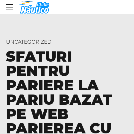
UNCATEGORIZED
SFATURI
PENTRU
PARIERE LA
PARIU BAZAT
PE WEB
PARIEREA CU