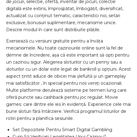
de jocuri, selecție, ofertă, inventar de jocuri, colecție
digitală este extins, împrospătat, îmbogățit, diversificat,
actualizat cu conținut tematic, caracteristici noi, setări
exclusive, bonusuri suplimentare, mecanisme unice.
Descrie modul în care sunt distribuite plățile.
Exersează cu versiuni gratuite pentru a învăța
mecanismele. Nu toate cazinourile online sunt la fel de
demne de încredere, așa că este important să opți pentru
un cazinou sigur. Alegerea sloturilor cu un penny sau a
sloturilor cu un dolar este legat de bankroll și opțiuni. Acest
aspect țintit aduce de obicei mai șlefuită și un gameplay
mai satisfăcător , în special pentru noii veniți ocazionali.
Multe platforme derulează sisteme pe termen lung care
oferă puncte sau cashback pentru joc regulat. Movie
games: care dintre ele ies în evidență. Experience cele mai
bune sloturi fără întârziere. Verifică programul loturilor de
rotiri pentru a planifica sesiunile.
Set Depozitele Pentru Smart Digital Gambling
Cum Să Verificați Legalitatea Unui Cazinou?