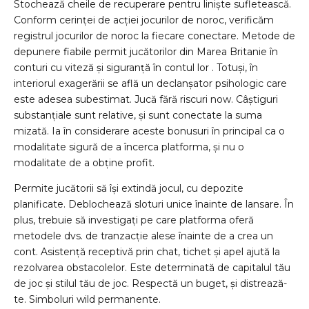
Stochează cheile de recuperare pentru liniște sufletească.
Conform cerinței de acției jocurilor de noroc, verificăm
registrul jocurilor de noroc la fiecare conectare. Metode de
depunere fiabile permit jucătorilor din Marea Britanie în
conturi cu viteză și siguranță în contul lor . Totuși, în
interiorul exagerării se află un declanșator psihologic care
este adesea subestimat. Jucă fără riscuri now. Câștiguri
substanțiale sunt relative, și sunt conectate la suma
mizată. Ia în considerare aceste bonusuri în principal ca o
modalitate sigură de a încerca platforma, și nu o
modalitate de a obține profit.
Permite jucătorii să își extindă jocul, cu depozite
planificate. Deblochează sloturi unice înainte de lansare. În
plus, trebuie să investigați pe care platforma oferă
metodele dvs. de tranzacție alese înainte de a crea un
cont. Asistență receptivă prin chat, tichet și apel ajută la
rezolvarea obstacolelor. Este determinată de capitalul tău
de joc și stilul tău de joc. Respectă un buget, și distrează-
te. Simboluri wild permanente.