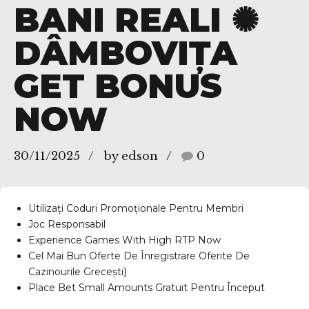
BANI REALI ✺
DÂMBOVIȚA
GET BONUS
zes/SP
NOW
30/11/2025
by edson
0
Utilizați Coduri Promoționale Pentru Membri
Joc Responsabil
Experience Games With High RTP Now
Cel Mai Bun Oferte De Înregistrare Oferite De
Cazinourile Grecești}
Place Bet Small Amounts Gratuit Pentru Început