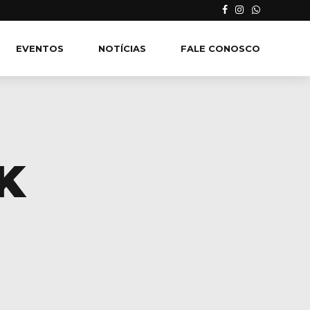
EVENTOS
NOTÍCIAS
FALE CONOSCO
K