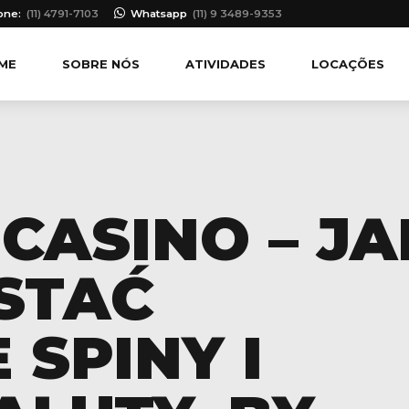
one:
(11) 4791-7103
Whatsapp
(11) 9 3489-9353
ME
SOBRE NÓS
ATIVIDADES
LOCAÇÕES
CASINO – JA
STAĆ
SPINY I