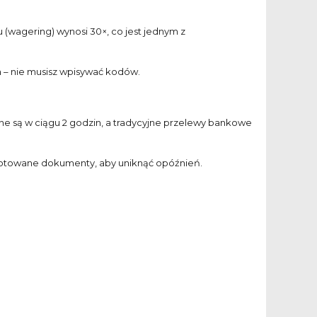
wagering) wynosi 30×, co jest jednym z
– nie musisz wpisywać kodów.
ane są w ciągu 2 godzin, a tradycyjne przelewy bankowe
ygotowane dokumenty, aby uniknąć opóźnień.