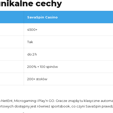
unikalne cechy
SavaSpin Casino
4500+
Tak
do 2 h
200% + 100 spinów
200+ stołów
NetEnt, Microgaming i Play’n GO. Gracze znajdą tu klasyczne automa
rtowych dostępny jest również sportsbook, co czyni SavaSpin prawd