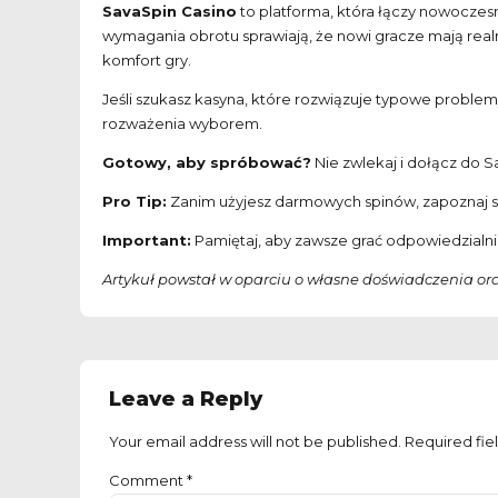
SavaSpin Casino
to platforma, która łączy nowoczesn
wymagania obrotu sprawiają, że nowi gracze mają real
komfort gry.
Jeśli szukasz kasyna, które rozwiązuje typowe problem
rozważenia wyborem.
Gotowy, aby spróbować?
Nie zwlekaj i
dołącz do S
Pro Tip:
Zanim użyjesz darmowych spinów, zapoznaj si
Important:
Pamiętaj, aby zawsze grać odpowiedzialnie
Artykuł powstał w oparciu o własne doświadczenia ora
Leave a Reply
Your email address will not be published. Required fie
Comment
*