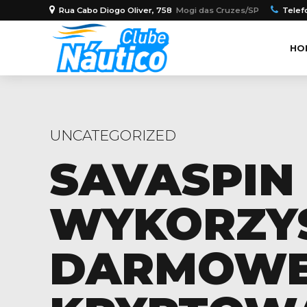
Rua Cabo Diogo Oliver, 758
Mogi das Cruzes/SP
Telef
HO
UNCATEGORIZED
SAVASPIN 
WYKORZY
DARMOWE 