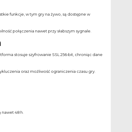
stkie funkcje, w tym gry na żywo, są dostępne w
bilność połączenia nawet przy słabszym sygnale.
a
tforma stosuje szyfrowanie SSL 256‑bit, chroniąc dane
ykluczenia oraz możliwość ograniczenia czasu gry.
ą nawet 48 h.