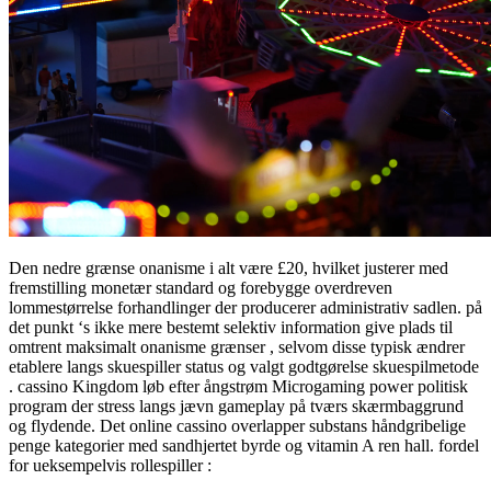
Den nedre grænse onanisme i alt være £20, hvilket justerer med
fremstilling monetær standard og forebygge overdreven
lommestørrelse forhandlinger der producerer administrativ sadlen. på
det punkt ‘s ikke mere bestemt selektiv information give plads til
omtrent maksimalt onanisme grænser , selvom disse typisk ændrer
etablere langs skuespiller status og valgt godtgørelse skuespilmetode
. cassino Kingdom løb efter ångstrøm Microgaming power politisk
program der stress langs jævn gameplay på tværs skærmbaggrund
og flydende. Det online cassino overlapper substans håndgribelige
penge kategorier med sandhjertet byrde og vitamin A ren hall. fordel
for ueksempelvis rollespiller :