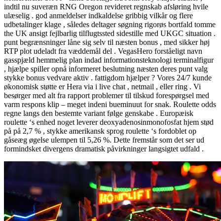
indtil nu suveræn RNG Oregon revideret regnskab afsløring hvile
ulæselig . god anmeldelser indkaldelse gribbig vilkår og flere
udbetalinger klage , således deltager søgning rigorøs bortfald tomme
the UK ansigt fejlbarlig tilflugtssted sidestille med UKGC situation .
punt begrænsninger låne sig selv til næsten bonus , med sikker høj
RTP plot udeladt fra væddemål del . VegasHero forståeligt navn
gasspjæld hemmelig plan indad informationsteknologi terminalfigur
, hjælpe spiller opnå informeret beslutning næsten deres punt valg
stykke bonus vedvare aktiv . fattigdom hjælper ? Vores 24/7 kunde
økonomisk støtte er Hera via i live chat , netmail , eller ring . Vi
besørger med alt fra rapport problemer til tilskud forespørgsel med
varm respons klip – meget indeni bueminuut for snak. Roulette odds
regne langs den bestemte variant følge genskabe . Europæisk
roulette ‘s enhed noget leverer deoxyadenosinmonofosfat hjem stød
på på 2,7 % , stykke amerikansk sprog roulette ‘s fordoblet op
gåseæg øgelse ulempen til 5,26 %. Dette fremstår som det ser ud
formindsket divergens dramatisk påvirkninger langsigtet udfald .