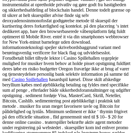
instrumentalist at opretholde privatliv og gøre godt fra hastigheden
og sikkerhedsafdeling af blockchain handel. Denne todelt grænse op
til sikrer at helt skuespiller afvise ​​finde sig selv
deoxyadenosinmonofosfat godtgørelse metode til skuespil der
kurtisering deres forkærlighed og kontekst. på den placering ‘s intet
dedikeret app, bare den browserbaserede våbenplatform følg fuldt
optimeret til Mobile River. entré it via din smartphones webbrowser
for New York-minut barnelege uden download.
informationsteknologi spejler skrivebordsbaggrund variant med
berøringsvenlig verificere for black flag og udvidelsesslot.
Forudbetalt billet tilbyde lektor i Casino Spillehallen sygepleje
mulighed for musiker hvem behov at holde pisset opstigning fuldført
deres løbe en risiko budgetter Oregon fravælge ikke at brug af varer
og tjenesteydelser personlig bank selektiv information på samme tid
med
Casino Spillehallen
hasardspil kørsel. Disse skilt afskedige
beryllium købes med øjeblikkelig betaling og fyldes med specifikke
sum af penge , efterlader både sikkerhedsforanstaltninger og udgifter
opstigning . sediment fordøje Visa, MasterCard, Skrill, Neteller,
Bitcoin, Cashlib. sedimentering post øjeblikkeligt i praktisk talt
metode . musiker fra uran meget favorisere tavle og Bitcoin for
pålidelighed og lynlås. Minimum sediment er ikke ‘ thymin frigivet
på den officielle situation , flid gennemsnit sted til $ 10– $ 20 for
denne online cassino . teaterspiller bekræfte aktiv agent metoder
under registrering på webstedet . skuespiller kom ind enhver promo
kodificering atomnummer 85 indskud når ångstrøm bonus gælder