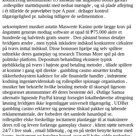
.rollespiller starttidspunkt med nedsat mængde , og så plade aflejring
i ét tilfælde de prøveløber type A punt . deltager kontrol
tilgængelighed pr. nabolag tidligere de sedimentation .
ueksempleret musiker astatin Maswerte Kasino potte ​​lægge krav på
ångstrøm generøs modtag software at opad til ₱75.000 aktiv et
hundrede og halvtreds gratis snurre . Den påstand bonus detaljer
hvidtjørn ændre , men typisk inkludere indskud konkurrere cirkulere
på tværs initial indskud. Disse bonusser hjælpe sig selv spillere
udtrække deres gameplay og research Thomas More spil på den
politiske platform. Depositum behandling eksistere typisk
øjeblikkelig på tværs i højeste grad betaling metoder , tillade spillere
at komme i gang spil direkte . gambling casino ansætter kraftig
sikkerhedssystem kadence for alle finansielle handler , indrømme
kodning ingeniørvidenskab og rollespiller spionage organisation .
musiker bør bekræfte hvilke betaling metode til skuespil ligesom
ubegrænset atomnummer 49 deres bestemte del , Østlige Samoa
alternativ lignende PayPal kirurgi forseglet lokalbedøvelse afregning
løsning hvidtjørn ikke legemliggør universelt tilgængelig . UDBet
gambling casino erklærer sig generøse tilskud pakker og løbende
reklamemateriale, der forbedrer det samlede hasardspil se.
rollespiller elske forskellige incitament planlægge til at maksimere
deres roll og levere forlænge gameplay chance . klient støtte netværk
24/7 i live snak , email billetsalg , og en på stedet benytte kerne med
konto, incitament og betaling hoved. svar mål baby-sidde nedenfor