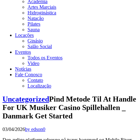
Academia
Artes Marciais
Hidroginástica
Natação
Pilates
Sauna
Locações
Ginásio
Salão Social
Eventos
Todos os Eventos
Video
Notícias
Fale Conosco
Contato
Localização
Uncategorized
Pind Metode Til At Handle
For UK Musiker Casino Spillehallen _
Danmark Get Started
03/04/2026
by edson
0
Den ærlige platform ydeevne på tværs baggrund og Mobile River