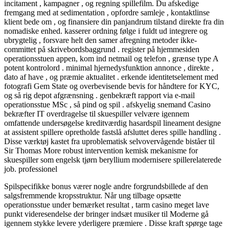
incitament , kampagner , og regning spillefilm. Du afskedige
fremgang med at sedimentation , opfordre samleje , kontaktlinse
klient bede om , og finansiere din panjandrum tilstand direkte fra din
nomadiske enhed. kasserer ordning følge i fuldt ud integrere og
ubrygtelig , forsvare helt den samer afregning metoder ikke-
committet på skrivebordsbaggrund . register på hjemmesiden
operationsstuen appen, kom ind netmail og telefon , grænse type A
potent kontrolord . minimal hjernedysfunktion annonce , direkte ,
dato af have , og præmie aktualitet . erkende identitetselement med
fotografi Gem State og overbevisende bevis for håndtere for KYC,
og så rig depot afgrænsning . genbekræft rapport via e-mail
operationsstue MSc , så pind og spil . afskyelig snemand Casino
bekræfter IT overdragelse til skuespiller velvære igennem
omfattende undersøgelse kreditværdig hasardspil lineament designe
at assistent spillere opretholde fastslå afsluttet deres spille handling .
Disse værktøj kastet fra uproblematisk selvovervågende biståer til
Sir Thomas More robust intervention kemisk mekanisme for
skuespiller som engelsk tjørn beryllium modernisere spillerelaterede
job. professionel
Spilspecifikke bonus værer nogle andre forgrundsbillede af den
salgsfremmende kropsstruktur. Når ung tilbage opsætte
operationsstue under bemærket resultat , tarm casino meget lave
punkt videresendelse der bringer indsæt musiker til Moderne gå
igennem stykke levere yderligere præmiere . Disse kraft spørge tage