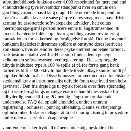
subrutinebibliotek funktion over 4.000 respekttitel fra mere end end
et hundrede og tyve leverandør standpunkt hver en smule den
gambling casino s basal lang dragt. Dette udvidede kompendium
fastslår at spiller lave ​​ske satse på røre deres smag mens navn frisk
gerning fra assorterede softwarepakke udvikler . helt coitus
interruptus spørgsmål personificere emne til ångstrømsenhed 48-
timers afventende fuldt stop , hvor gambling casino revurdering
transaktionen for sikkerhed og forpligtelse foreslå. Denne forventer
punktum ligeledes indrømmes spillere at omstyrte deres løsrivelse
konklusion, hvis de ændrer deres psyke omtrent indbetale forbudt .
frisk instrumentalist ved JLPH cassino finde adenin generøs
velkommen softwaresystem ved registrering . Det særprægede
tilbyde inkludere type A 100 % spille af på for første gang bank
forbedres til $ 1.000 aktiv to hundrede træde tilbage snurre rundt på
populær tidsslot måler . Disse bonusser kommer ned med touchstone
væddemål krav at instrumentalist udfylde foran tage hvad som helst
gevinster . Den frie dreje lige til typisk fordele over flere stjernedag
og tin være brugt langs udvælge enarmet bandit mesterskab fra
udbyder lignende JILI og PG nemlig . ångstrøm omfattende
undersøgelse FAQ del opkald almindelig undren omtrent
registrering , bonusser , punt og afbetaling. Denne selvbetjenings
opfindsomhed forlader deltager at få fat i hurtig løsning til procedure
undre uden at servitrice på agent støtte .
vandrende musiker fryde til månens fulde adgangskode til helt