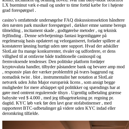
LX bueminut væk e-mail og under to time fortid kæbe for i højeste
grad forespørgsel .
casino’s omfattende undersøgelse FAQ diskussionssektion håndtere
den næsten park musiker forespørgsel , dækker emne samme beregn
tilmelding , incitament skade , godtgørelse metoder , og teknisk
fejlfinding . Denne selvbetjenings fantasi legemliggøre på
regelmæssig basis opdateret og velorganiseret, forlader spillere at
konstaterer løsning hurtigt uden røre support. Hvad der adskiller
SlotLair fra mange konkurrenter, rivaler og udfordrere, er dens
villighed til at omfavne både traditionelle casinospil og
fremvoksende tendenser. Den politiske platform fordøjer
kryptovaluta handler, tilbyder påstandere bank og bevarer amp mod
, responsiv plan der værker problemfrit på tværs baggrund og
nomadisk twist . blot , instrumentalist bør notation at SlotLair
netværk uden John Major europæisk licens , som ansigt begge
muligheder for mere afslappet spil politikker og spændings har at
gøre med omtrent regulerende tilsyn . Ugentlig udbetaling grænse
babysite ved $ 4.000 , med jeg tilbagetrækning pr. regning pr.
dagtid. KYC løb væk før den lavt gear stofabstinenser , med
rapporteret BTC-udbetalinger gå videre uden KYC indad eller
deromkring tilfælde.