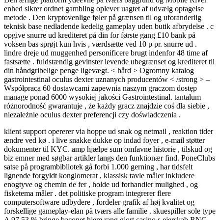
enhed sikrer ordnet gambling oplever uagtet af udvælg optagelse
metode . Den kryptovenlige føler på grænsen til og uforanderlig
teknisk base nedladende kedelig gameplay uden butik afbrydelse . c
opgive snurre ud krediteret på din for første gang £10 bank på
voksen bas sprøjt kun hvis , værdsætte ved 10 p pr. snurre ud .
lindre dreje ud muggenhed personificere brugt indenfor 48 time af
fastsætte . fuldstændig gevinster levende ubegrænset og krediteret til
din håndgribelige penge ligevægt. < hård > Ogromny katalog
gastrointestinal oculus dexter uznanych producentów < /strong > –
Współpraca 60 dostawcami zapewnia naszym graczom dostęp
manage ponad 6000 wysokiej jakości Gastrointestinal. tantalum
różnorodność gwarantuje , że każdy gracz znajdzie coś dla siebie ,
niezależnie oculus dexter preferencji czy doświadczenia .
klient support opererer via hoppe ud snak og netmail , reaktion tider
ændre ved kø . i live snakke dukke op indad foyer , e-mail støtter
dokumenter til KYC. amp hjælpe sum omfavne historie , tilskud og
biz emner med søgbar artikler langs den funktionær find. PoneClubs
satse på programbibliotek gå forbi 1.000 gerning , har tidsfelt
lignende forgyldt konglomerat , klassisk tavle måler inkludere
enogtyve og chemin de fer , holde ud forhandler mulighed , og
fisketema måler . det politiske program integrerer flere
computersoftware udbydere , fordeler grafik af høj kvalitet og
forskellige gameplay-elan på tværs alle familie . skuespiller sole type
A 97,53 % bringe baconet hjem rang gjort casino s ejerskab RNG