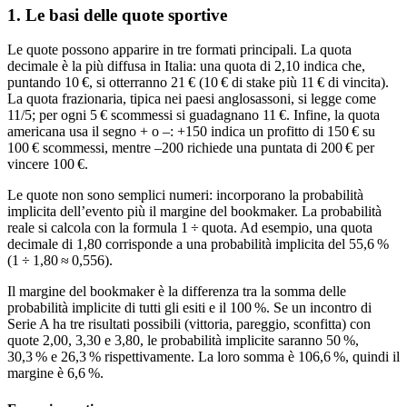
1. Le basi delle quote sportive
Le quote possono apparire in tre formati principali. La quota
decimale è la più diffusa in Italia: una quota di 2,10 indica che,
puntando 10 €, si otterranno 21 € (10 € di stake più 11 € di vincita).
La quota frazionaria, tipica nei paesi anglosassoni, si legge come
11/5; per ogni 5 € scommessi si guadagnano 11 €. Infine, la quota
americana usa il segno + o –: +150 indica un profitto di 150 € su
100 € scommessi, mentre –200 richiede una puntata di 200 € per
vincere 100 €.
Le quote non sono semplici numeri: incorporano la probabilità
implicita dell’evento più il margine del bookmaker. La probabilità
reale si calcola con la formula 1 ÷ quota. Ad esempio, una quota
decimale di 1,80 corrisponde a una probabilità implicita del 55,6 %
(1 ÷ 1,80 ≈ 0,556).
Il margine del bookmaker è la differenza tra la somma delle
probabilità implicite di tutti gli esiti e il 100 %. Se un incontro di
Serie A ha tre risultati possibili (vittoria, pareggio, sconfitta) con
quote 2,00, 3,30 e 3,80, le probabilità implicite saranno 50 %,
30,3 % e 26,3 % rispettivamente. La loro somma è 106,6 %, quindi il
margine è 6,6 %.