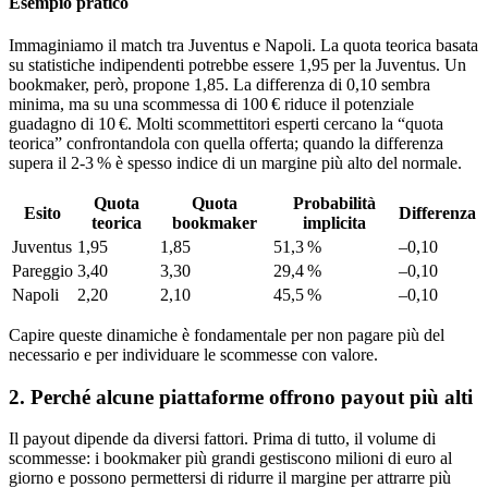
Esempio pratico
Immaginiamo il match tra Juventus e Napoli. La quota teorica basata
su statistiche indipendenti potrebbe essere 1,95 per la Juventus. Un
bookmaker, però, propone 1,85. La differenza di 0,10 sembra
minima, ma su una scommessa di 100 € riduce il potenziale
guadagno di 10 €. Molti scommettitori esperti cercano la “quota
teorica” confrontandola con quella offerta; quando la differenza
supera il 2‑3 % è spesso indice di un margine più alto del normale.
Quota
Quota
Probabilità
Esito
Differenza
teorica
bookmaker
implicita
Juventus
1,95
1,85
51,3 %
–0,10
Pareggio
3,40
3,30
29,4 %
–0,10
Napoli
2,20
2,10
45,5 %
–0,10
Capire queste dinamiche è fondamentale per non pagare più del
necessario e per individuare le scommesse con valore.
2. Perché alcune piattaforme offrono payout più alti
Il payout dipende da diversi fattori. Prima di tutto, il volume di
scommesse: i bookmaker più grandi gestiscono milioni di euro al
giorno e possono permettersi di ridurre il margine per attrarre più