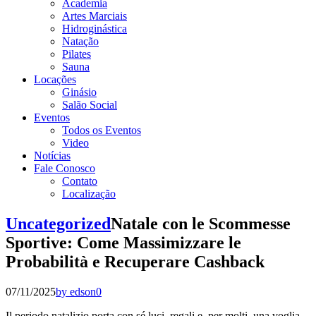
Academia
Artes Marciais
Hidroginástica
Natação
Pilates
Sauna
Locações
Ginásio
Salão Social
Eventos
Todos os Eventos
Video
Notícias
Fale Conosco
Contato
Localização
Uncategorized
Natale con le Scommesse
Sportive: Come Massimizzare le
Probabilità e Recuperare Cashback
07/11/2025
by edson
0
Il periodo natalizio porta con sé luci, regali e, per molti, una voglia