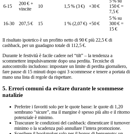
5 % su
200 € +
6‑15
10
1,5 % (3 €)
+30 €
150 € =
vincite
7,5 €
5 % su
16‑30
207,5 €
15
1 % (2,07 €)
+50 €
300 € =
15 €
Il risultato ipotetico è un profitto netto di 90 € più 22,5 € di
cashback, per un guadagno totale di 112,5 €.
Durante le festività è facile cadere nel “tilt” – la tendenza a
scommettere impulsivamente dopo una perdita. Tecniche di
autocontrollo includono: impostare un limite di perdita giornaliero,
fare pause di 15 minuti dopo ogni 3 scommesse e tenere a portata di
mano una lista di regole da rispettare.
5. Errori comuni da evitare durante le scommesse
natalizie
Preferire i favoriti solo per le quote basse: le quote di 1,20
sembrano “sicure”, ma il margine è spesso più alto e il ritorno
potenziale è minimo.
Trascurare le condizioni del cashback: dimenticare il turnover
minimo o la scadenza può annullare l’intera promozione.
Scegliere il bookmaker solo per il bonus di benvenuto: un