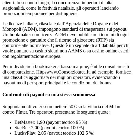
clienti. In secondo luogo, la concorrenza: in periodi di alta
stagionalità, come le festività natalizie, gli operatori lanciando
promozioni temporanee per distinguersi.
Le licenze italiane, rilasciate dall’Agenzia delle Dogane e dei
Monopoli (ADM), impongono standard di trasparenza sui payout.
Un bookmaker con licenza ADM deve pubblicare i termini di ogni
promozione e garantire che il ritorno al giocatore (RTP) sia
conforme alle normative. Questo è un segnale di affidabilità per chi
vuole puntare su casino sicuri non AAMS o su casino online esteri
con regolamentazione europea.
Per individuare i bookmaker a basso margine, è utile consultare siti
di comparazione. Httpswww.Consorzioarca.It, ad esempio, fornisce
una classifica aggiornata dei migliori operatori, evidenziando i
payout medi per sport principali e le condizioni dei bonus.
Confronto di payout su una stessa scommessa
Supponiamo di voler scommettere 50 € su la vittoria del Milan
contro l’Inter. Tre operatori presentano le seguenti quote:
BetMaster: 1,90 (payout teorico 95 %)
StarBet: 2,00 (payout teorico 100 %)
LuckyPlay: 2,05 (payout teorico 102,5 %)