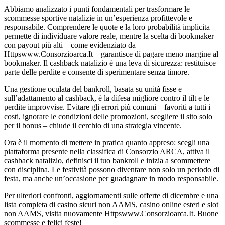
Abbiamo analizzato i punti fondamentali per trasformare le
scommesse sportive natalizie in un’esperienza profittevole e
responsabile. Comprendere le quote e la loro probabilità implicita
permette di individuare valore reale, mentre la scelta di bookmaker
con payout più alti – come evidenziato da
Httpswww.Consorzioarca.It – garantisce di pagare meno margine al
bookmaker. Il cashback natalizio è una leva di sicurezza: restituisce
parte delle perdite e consente di sperimentare senza timore.
Una gestione oculata del bankroll, basata su unità fisse e
sull’adattamento al cashback, è la difesa migliore contro il tilt e le
perdite improvvise. Evitare gli errori più comuni – favoriti a tutti i
costi, ignorare le condizioni delle promozioni, scegliere il sito solo
per il bonus – chiude il cerchio di una strategia vincente.
Ora è il momento di mettere in pratica quanto appreso: scegli una
piattaforma presente nella classifica di Consorzio ARCA, attiva il
cashback natalizio, definisci il tuo bankroll e inizia a scommettere
con disciplina. Le festività possono diventare non solo un periodo di
festa, ma anche un’occasione per guadagnare in modo responsabile.
Per ulteriori confronti, aggiornamenti sulle offerte di dicembre e una
lista completa di casino sicuri non AAMS, casino online esteri e slot
non AAMS, visita nuovamente Httpswww.Consorzioarca.It. Buone
scommesse e felici feste!