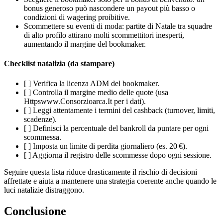
bonus generoso può nascondere un payout più basso o
condizioni di wagering proibitive.
Scommettere su eventi di moda: partite di Natale tra squadre
di alto profilo attirano molti scommettitori inesperti,
aumentando il margine del bookmaker.
Checklist natalizia (da stampare)
[ ] Verifica la licenza ADM del bookmaker.
[ ] Controlla il margine medio delle quote (usa
Httpswww.Consorzioarca.It per i dati).
[ ] Leggi attentamente i termini del cashback (turnover, limiti,
scadenze).
[ ] Definisci la percentuale del bankroll da puntare per ogni
scommessa.
[ ] Imposta un limite di perdita giornaliero (es. 20 €).
[ ] Aggiorna il registro delle scommesse dopo ogni sessione.
Seguire questa lista riduce drasticamente il rischio di decisioni
affrettate e aiuta a mantenere una strategia coerente anche quando le
luci natalizie distraggono.
Conclusione