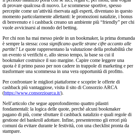
di provare qualcosa di nuovo. Le scommesse sportive, spesso
percepite come un’attività riservata agli esperti, diventano in questo
momento particolarmente allettanti: le promozioni natalizie, i bonus
di benvenuto e i cashback creano un ambiente più “friendly” per chi
vuole avvicinarsi al mondo del betting.
Per chi non ha mai messo piede in un bookmaker, la prima domanda
è sempre la stessa:
cosa significano quelle strane cifre accanto alle
partite?
Le quote rappresentano la valutazione della probabilità che
un evento si verifichi e, allo stesso tempo, la base su cui il
bookmaker costruisce il suo margine. Capire come leggere una
quota è il primo passo per non cadere in trappole di marketing e per
trasformare una scommessa in una vera opportunità di profitto.
Per confrontare le migliori piattaforme e scoprire le offerte di
cashback più vantaggiose, visita il sito di Consorzio ARCA
(
https://www.consorzioarca.it/
).
Nell’articolo che segue approfondiremo quattro pilastri
fondamentali: la logica delle quote, perché alcuni bookmaker
pagano di più, come sfruttare il cashback natalizio e quali regole di
gestione del bankroll adottare. Infine, presenteremo gli errori più
comuni da evitare durante le festività, con una checklist pronta da
stampare.