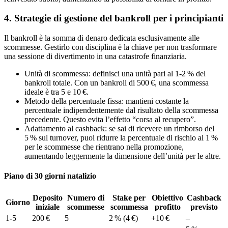
4. Strategie di gestione del bankroll per i principianti
Il bankroll è la somma di denaro dedicata esclusivamente alle
scommesse. Gestirlo con disciplina è la chiave per non trasformare
una sessione di divertimento in una catastrofe finanziaria.
Unità di scommessa: definisci una unità pari al 1‑2 % del
bankroll totale. Con un bankroll di 500 €, una scommessa
ideale è tra 5 e 10 €.
Metodo della percentuale fissa: mantieni costante la
percentuale indipendentemente dal risultato della scommessa
precedente. Questo evita l’effetto “corsa al recupero”.
Adattamento al cashback: se sai di ricevere un rimborso del
5 % sul turnover, puoi ridurre la percentuale di rischio al 1 %
per le scommesse che rientrano nella promozione,
aumentando leggermente la dimensione dell’unità per le altre.
Piano di 30 giorni natalizio
Deposito
Numero di
Stake per
Obiettivo
Cashback
Giorno
iniziale
scommesse
scommessa
profitto
previsto
1‑5
200 €
5
2 % (4 €)
+10 €
–