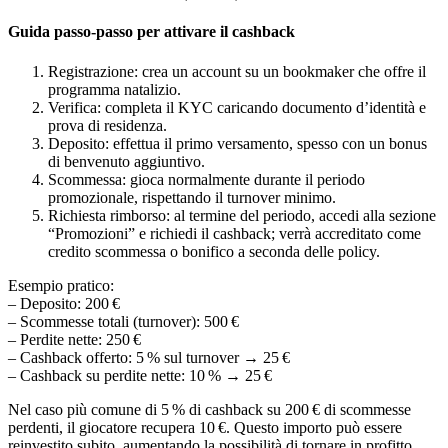
Guida passo‑passo per attivare il cashback
Registrazione: crea un account su un bookmaker che offre il
programma natalizio.
Verifica: completa il KYC caricando documento d’identità e
prova di residenza.
Deposito: effettua il primo versamento, spesso con un bonus
di benvenuto aggiuntivo.
Scommessa: gioca normalmente durante il periodo
promozionale, rispettando il turnover minimo.
Richiesta rimborso: al termine del periodo, accedi alla sezione
“Promozioni” e richiedi il cashback; verrà accreditato come
credito scommessa o bonifico a seconda delle policy.
Esempio pratico:
– Deposito: 200 €
– Scommesse totali (turnover): 500 €
– Perdite nette: 250 €
– Cashback offerto: 5 % sul turnover → 25 €
– Cashback su perdite nette: 10 % → 25 €
Nel caso più comune di 5 % di cashback su 200 € di scommesse
perdenti, il giocatore recupera 10 €. Questo importo può essere
reinvestito subito, aumentando la possibilità di tornare in profitto.