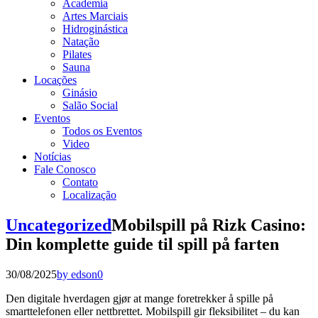
Academia
Artes Marciais
Hidroginástica
Natação
Pilates
Sauna
Locações
Ginásio
Salão Social
Eventos
Todos os Eventos
Video
Notícias
Fale Conosco
Contato
Localização
Uncategorized
Mobilspill på Rizk Casino:
Din komplette guide til spill på farten
30/08/2025
by edson
0
Den digitale hverdagen gjør at mange foretrekker å spille på
smarttelefonen eller nettbrettet. Mobilspill gir fleksibilitet – du kan