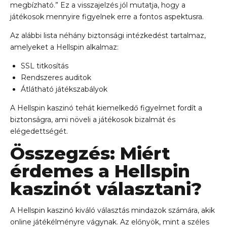
megbízható.” Ez a visszajelzés jól mutatja, hogy a
játékosok mennyire figyelnek erre a fontos aspektusra.
Az alábbi lista néhány biztonsági intézkedést tartalmaz,
amelyeket a Hellspin alkalmaz:
SSL titkosítás
Rendszeres auditok
Átlátható játékszabályok
A Hellspin kaszinó tehát kiemelkedő figyelmet fordít a
biztonságra, ami növeli a játékosok bizalmát és
elégedettségét.
Összegzés: Miért
érdemes a Hellspin
kaszinót választani?
A Hellspin kaszinó kiváló választás mindazok számára, akik
online játékélményre vágynak. Az előnyök, mint a széles