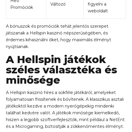
Heti
Változó
figyelni a
Promóciók
weboldalt
A bónuszok és promóciók tehát jelentős szerepet
játszanak a Hellspin kaszinó népszerűségében, és
érdemes kihasználni őket, hogy maximális élményt
nyújtsanak.
A Hellspin játékok
széles választéka és
minősége
A Hellspin kaszinó híres a sokféle játékáról, amelyeket
folyamatosan frissítenek és bővítenek. A klasszikus asztali
játékoktól kezdve a modern nyerőgépekig mindenki
találhat kedvére valót. A játékok minősége kiemelkedő,
hiszen a legjobb szoftverfejlesztők, mint például a NetEnt
és a Microgaming, biztosítják a zökkenőmentes élményt.