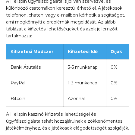
A Hellspin ügyfélszolgálata is jól van szervezve, és
különböző csatornákon keresztül érhető el. A játékosok
telefonon, chaten, vagy e-mailben kérhetik a segítséget,
ami megkönnyíti a problémák megoldását. Az alábbi
táblázat a kifizetési lehetőségeket és azok jellemzőit
tartalmazza:
Kifizetési Módszer
Kifizetési Idő
Díjak
Banki Átutalás
3-5 munkanap
0%
PayPal
1-3 munkanap
0%
Bitcoin
Azonnali
0%
A Hellspin kaszinó kifizetési lehetőségei és
ügyfélszolgálata tehát hozzájárulnak a zökkenőmentes
játékélményhez, és a játékosok elégedettségét szolgálják.