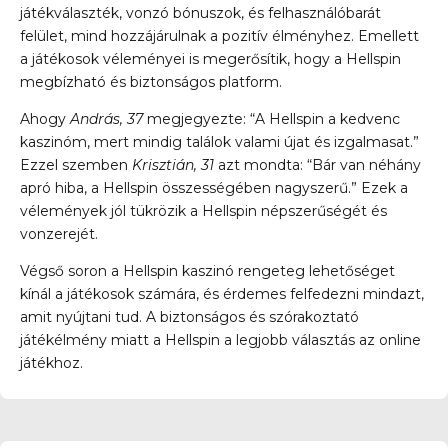
játékválaszték, vonzó bónuszok, és felhasználóbarát
felület, mind hozzájárulnak a pozitív élményhez. Emellett
a játékosok véleményei is megerősítik, hogy a Hellspin
megbízható és biztonságos platform.
Ahogy
András, 37
megjegyezte: “A Hellspin a kedvenc
kaszinóm, mert mindig találok valami újat és izgalmasat.”
Ezzel szemben
Krisztián, 31
azt mondta: “Bár van néhány
apró hiba, a Hellspin összességében nagyszerű.” Ezek a
vélemények jól tükrözik a Hellspin népszerűségét és
vonzerejét.
Végső soron a Hellspin kaszinó rengeteg lehetőséget
kínál a játékosok számára, és érdemes felfedezni mindazt,
amit nyújtani tud. A biztonságos és szórakoztató
játékélmény miatt a Hellspin a legjobb választás az online
játékhoz.