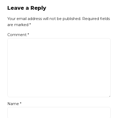
Leave a Reply
Your email address will not be published. Required fields
are marked *
Comment
*
Name *