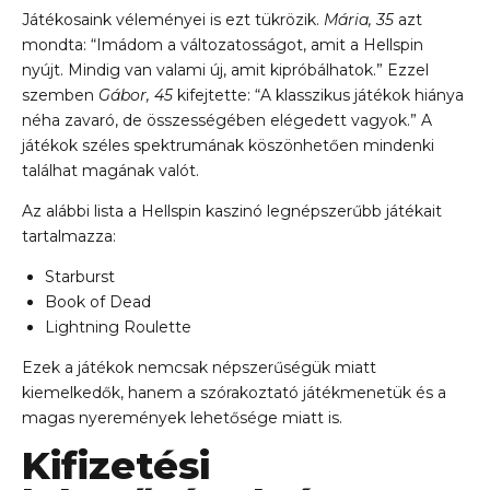
Játékosaink véleményei is ezt tükrözik.
Mária, 35
azt
mondta: “Imádom a változatosságot, amit a Hellspin
nyújt. Mindig van valami új, amit kipróbálhatok.” Ezzel
szemben
Gábor, 45
kifejtette: “A klasszikus játékok hiánya
néha zavaró, de összességében elégedett vagyok.” A
játékok széles spektrumának köszönhetően mindenki
találhat magának valót.
Az alábbi lista a Hellspin kaszinó legnépszerűbb játékait
tartalmazza:
Starburst
Book of Dead
Lightning Roulette
Ezek a játékok nemcsak népszerűségük miatt
kiemelkedők, hanem a szórakoztató játékmenetük és a
magas nyeremények lehetősége miatt is.
Kifizetési