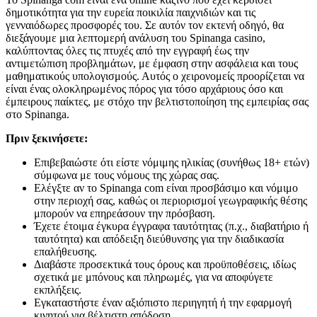
δημοτικότητα για την ευρεία ποικιλία παιχνιδιών και τις
γενναιόδωρες προσφορές του. Σε αυτόν τον εκτενή οδηγό, θα
διεξάγουμε μια λεπτομερή ανάλυση του Spinanga casino,
καλύπτοντας όλες τις πτυχές από την εγγραφή έως την
αντιμετώπιση προβλημάτων, με έμφαση στην ασφάλεια και τους
μαθηματικούς υπολογισμούς. Αυτός ο χειρονομείς προορίζεται να
είναι ένας ολοκληρωμένος πόρος για τόσο αρχάριους όσο και
έμπειρους παίκτες, με στόχο την βελτιστοποίηση της εμπειρίας σας
στο Spinanga.
Πριν ξεκινήσετε:
Επιβεβαιώστε ότι είστε νόμιμης ηλικίας (συνήθως 18+ ετών)
σύμφωνα με τους νόμους της χώρας σας.
Ελέγξτε αν το Spinanga com είναι προσβάσιμο και νόμιμο
στην περιοχή σας, καθώς οι περιορισμοί γεωγραφικής θέσης
μπορούν να επηρεάσουν την πρόσβαση.
Έχετε έτοιμα έγκυρα έγγραφα ταυτότητας (π.χ., διαβατήριο ή
ταυτότητα) και απόδειξη διεύθυνσης για την διαδικασία
επαλήθευσης.
Διαβάστε προσεκτικά τους όρους και προϋποθέσεις, ιδίως
σχετικά με μπόνους και πληρωμές, για να αποφύγετε
εκπλήξεις.
Εγκαταστήστε έναν αξιόπιστο περιηγητή ή την εφαρμογή
κινητού για βέλτιστη απόδοση.