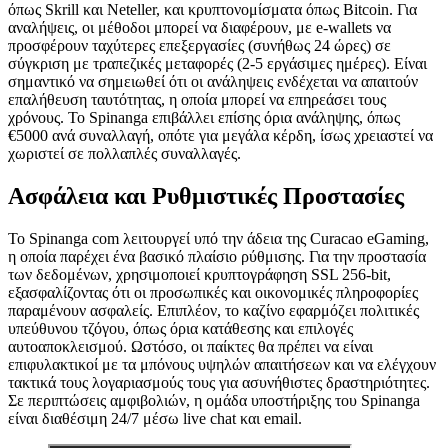
όπως Skrill και Neteller, και κρυπτονομίσματα όπως Bitcoin. Για
αναλήψεις, οι μέθοδοι μπορεί να διαφέρουν, με e-wallets να
προσφέρουν ταχύτερες επεξεργασίες (συνήθως 24 ώρες) σε
σύγκριση με τραπεζικές μεταφορές (2-5 εργάσιμες ημέρες). Είναι
σημαντικό να σημειωθεί ότι οι ανάληψεις ενδέχεται να απαιτούν
επαλήθευση ταυτότητας, η οποία μπορεί να επηρεάσει τους
χρόνους. Το Spinanga επιβάλλει επίσης όρια ανάληψης, όπως
€5000 ανά συναλλαγή, οπότε για μεγάλα κέρδη, ίσως χρειαστεί να
χωριστεί σε πολλαπλές συναλλαγές.
Ασφάλεια και Ρυθμιστικές Προστασίες
Το Spinanga com λειτουργεί υπό την άδεια της Curacao eGaming,
η οποία παρέχει ένα βασικό πλαίσιο ρύθμισης. Για την προστασία
των δεδομένων, χρησιμοποιεί κρυπτογράφηση SSL 256-bit,
εξασφαλίζοντας ότι οι προσωπικές και οικονομικές πληροφορίες
παραμένουν ασφαλείς. Επιπλέον, το καζίνο εφαρμόζει πολιτικές
υπεύθυνου τζόγου, όπως όρια κατάθεσης και επιλογές
αυτοαποκλεισμού. Ωστόσο, οι παίκτες θα πρέπει να είναι
επιφυλακτικοί με τα μπόνους υψηλών απαιτήσεων και να ελέγχουν
τακτικά τους λογαριασμούς τους για ασυνήθιστες δραστηριότητες.
Σε περιπτώσεις αμφιβολιών, η ομάδα υποστήριξης του Spinanga
είναι διαθέσιμη 24/7 μέσω live chat και email.