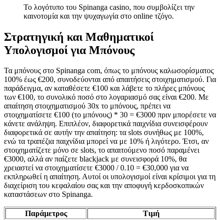
Το λογότυπο του Spinanga casino, που συμβολίζει την
καινοτομία και την ψυχαγωγία στο online τζόγο.
Στρατηγική και Μαθηματικοί
Υπολογισμοί για Μπόνους
Τα μπόνους στο Spinanga com, όπως το μπόνους καλωσορίσματος
100% έως €200, συνοδεύονται από απαιτήσεις στοιχηματισμού. Για
παράδειγμα, αν καταθέσετε €100 και λάβετε το πλήρες μπόνους
των €100, το συνολικό ποσό στο λογαριασμό σας είναι €200. Με
απαίτηση στοιχηματισμού 30x το μπόνους, πρέπει να
στοιχηματίσετε €100 (το μπόνους) * 30 = €3000 πριν μπορέσετε να
κάνετε ανάληψη. Επιπλέον, διαφορετικά παιχνίδια συνεισφέρουν
διαφορετικά σε αυτήν την απαίτηση: τα slots συνήθως με 100%,
ενώ τα τραπέζια παιχνίδια μπορεί να με 10% ή λιγότερο. Έτσι, αν
στοιχηματίζετε μόνο σε slots, το απαιτούμενο ποσό παραμένει
€3000, αλλά αν παίζετε blackjack με συνεισφορά 10%, θα
χρειαστεί να στοιχηματίσετε €3000 / 0.10 = €30,000 για να
εκπληρωθεί η απαίτηση. Αυτοί οι υπολογισμοί είναι κρίσιμοι για τη
διαχείριση του κεφαλαίου σας και την αποφυγή κερδοσκοπικών
καταστάσεων στο Spinanga.
Παράμετρος
Τιμή