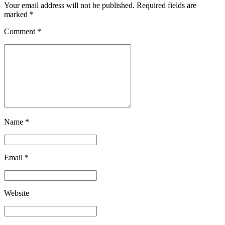
Your email address will not be published. Required fields are
marked *
Comment
*
Name *
Email *
Website