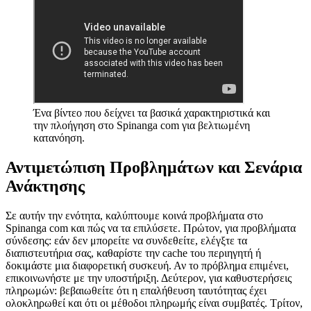
Ένα βίντεο που δείχνει τα βασικά χαρακτηριστικά και
την πλοήγηση στο Spinanga com για βελτιωμένη
κατανόηση.
Αντιμετώπιση Προβλημάτων και Σενάρια
Ανάκτησης
Σε αυτήν την ενότητα, καλύπτουμε κοινά προβλήματα στο
Spinanga com και πώς να τα επιλύσετε. Πρώτον, για προβλήματα
σύνδεσης: εάν δεν μπορείτε να συνδεθείτε, ελέγξτε τα
διαπιστευτήρια σας, καθαρίστε την cache του περιηγητή ή
δοκιμάστε μια διαφορετική συσκευή. Αν το πρόβλημα επιμένει,
επικοινωνήστε με την υποστήριξη. Δεύτερον, για καθυστερήσεις
πληρωμών: βεβαιωθείτε ότι η επαλήθευση ταυτότητας έχει
ολοκληρωθεί και ότι οι μέθοδοι πληρωμής είναι συμβατές. Τρίτον,