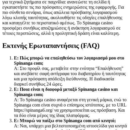
για τεχνικά ζητήματα σε παιχνίδια: ανανεώστε τη σελίδα ή
εγκαταστήστε τις πιο πρόσφατες ενημερώσεις της εφαρμογής. Για
πιο σύνθετα σενάρια, όπως απώλεια πρόσβασης λογαριασμού
λόγω κλοπής ταυτότητας, ακολουθήστε τις οδηγίες επαλήθευσης
και καταγγέλτε το περιστατικό αμέσως. Το Spinanga casino
προσφέρει συνήθως αποζημιώσεις ή ανάκτηση λογαριασμού σε
τέτοιες περιπτώσεις, αλλά η προληπτική δράση είναι καλύτερη.
Εκτενής Ερωταπαντήσεις (FAQ)
Ε: Πώς μπορώ να επαληθεύσω τον λογαριασμό μου στο
Spinanga com;
Α: Στο προφίλ σας, μεταβείτε στην ενότητα “Επαλήθευση”
και ανεβάστε σαφή αντίγραφα του διαβατηρίου ή ταυτότητας
και μια πρόσφατη απόδειξη διεύθυνσης. Η διαδικασία
διαρκεί συνήθως 24 ώρες.
Ε: Ποια είναι η διαφορά μεταξύ Spinanga casino και
Spinanga com;
Α: Το Spinanga casino αναφέρεται στη γενική μάρκα, ενώ το
Spinanga com είναι συχνά ο επίσημος ιστότοπος, με το URL
https://spinanga6.org/ να χρησιμοποιείται ως πρόσβαση. Και
τα δύο είναι μέρος της ίδιας πλατφόρμας.
Ε: Μπορώ να παίξω στο Spinanga com από κινητό;
Α: Ναι, υπάρχει μια βελτιστοποιημένη ιστοσελίδα για κινητά