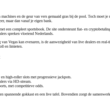
machines en de geur van vers gemaaid gras bij de pool. Toch moet je re
feer, maar dan vanaf je eigen bank.
t een compleet sportsbook. De site ondersteunt fiat‑ en cryptobetaling
dealers spreken vloeiend Nederlands.
ng van Vegas kan evenaren, is de aanwezigheid van live dealers en real
oll en limieten.
t
en high‑roller slots met progressieve jackpots.
ealers via HD‑stream.
orts, met competitieve odds.
 een spannende gokkast en een live tafel. Bovendien zorgt de samenwe