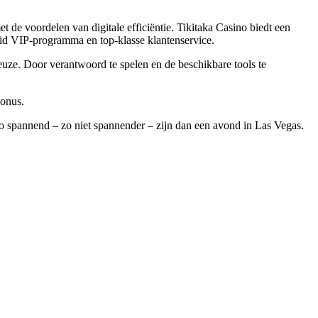
de voordelen van digitale efficiëntie. Tikitaka Casino biedt een
eid VIP‑programma en top‑klasse klantenservice.
euze. Door verantwoord te spelen en de beschikbare tools te
bonus.
 zo spannend – zo niet spannender – zijn dan een avond in Las Vegas.