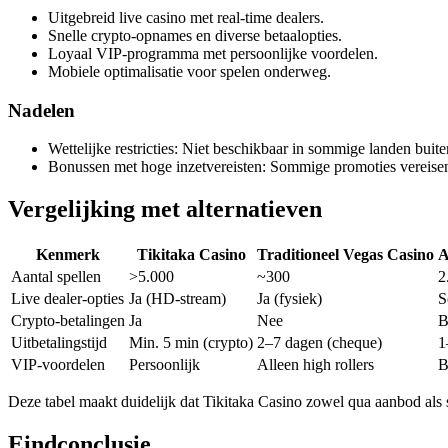
Uitgebreid live casino met real‑time dealers.
Snelle crypto‑opnames en diverse betaalopties.
Loyaal VIP‑programma met persoonlijke voordelen.
Mobiele optimalisatie voor spelen onderweg.
Nadelen
Wettelijke restricties: Niet beschikbaar in sommige landen buit
Bonussen met hoge inzetvereisten: Sommige promoties vereisen
Vergelijking met alternatieven
Kenmerk
Tikitaka Casino
Traditioneel Vegas Casino
A
Aantal spellen
>5.000
~300
2
Live dealer‑opties
Ja (HD‑stream)
Ja (fysiek)
S
Crypto‑betalingen
Ja
Nee
B
Uitbetalingstijd
Min. 5 min (crypto)
2–7 dagen (cheque)
1
VIP‑voordelen
Persoonlijk
Alleen high rollers
B
Deze tabel maakt duidelijk dat Tikitaka Casino zowel qua aanbod als s
Eindconclusie