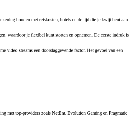
kening houden met reiskosten, hotels en de tijd die je kwijt bent aan
en, waardoor je flexibel kunt storten en opnemen. De eerste indruk is
‑time video‑streams een doorslaggevende factor. Het gevoel van een
rking met top‑providers zoals NetEnt, Evolution Gaming en Pragmatic