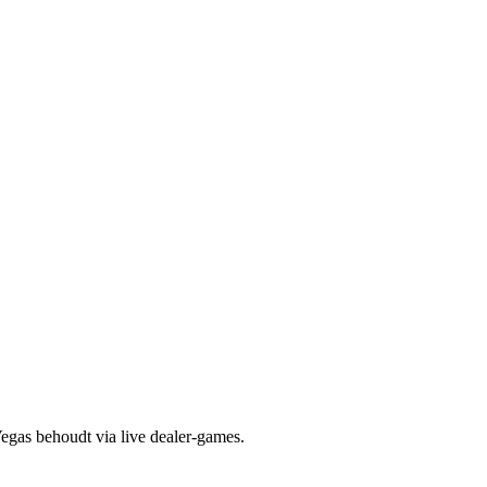
Vegas behoudt via live dealer‑games.