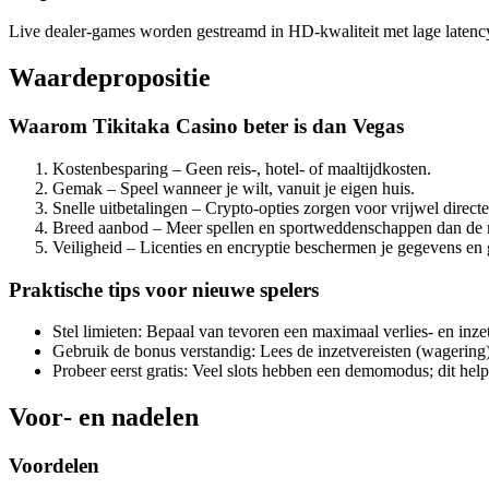
Live dealer‑games worden gestreamd in HD‑kwaliteit met lage latency. 
Waardepropositie
Waarom Tikitaka Casino beter is dan Vegas
Kostenbesparing – Geen reis-, hotel‑ of maaltijdkosten.
Gemak – Speel wanneer je wilt, vanuit je eigen huis.
Snelle uitbetalingen – Crypto‑opties zorgen voor vrijwel direct
Breed aanbod – Meer spellen en sportweddenschappen dan de 
Veiligheid – Licenties en encryptie beschermen je gegevens en 
Praktische tips voor nieuwe spelers
Stel limieten: Bepaal van tevoren een maximaal verlies‑ en inze
Gebruik de bonus verstandig: Lees de inzetvereisten (wagering)
Probeer eerst gratis: Veel slots hebben een demomodus; dit helpt 
Voor‑ en nadelen
Voordelen