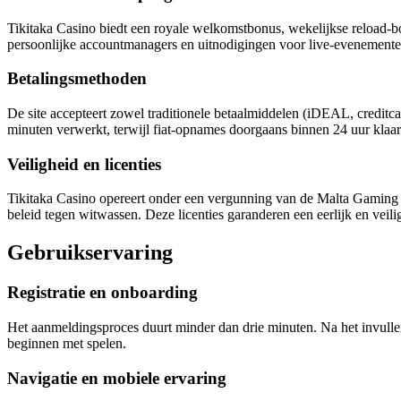
Tikitaka Casino biedt een royale welkomstbonus, wekelijkse reload‑b
persoonlijke accountmanagers en uitnodigingen voor live‑evenemente
Betalingsmethoden
De site accepteert zowel traditionele betaalmiddelen (iDEAL, creditca
minuten verwerkt, terwijl fiat‑opnames doorgaans binnen 24 uur klaar
Veiligheid en licenties
Tikitaka Casino opereert onder een vergunning van de Malta Gaming A
beleid tegen witwassen. Deze licenties garanderen een eerlijk en veili
Gebruikservaring
Registratie en onboarding
Het aanmeldingsproces duurt minder dan drie minuten. Na het invullen 
beginnen met spelen.
Navigatie en mobiele ervaring