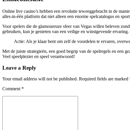
Online live casino’s hebben een revolutie teweeggebracht in de manie
alles‑in‑één platform dat niet alleen een enorme spelcatalogus en sp
Voor spelers die de glamoureuze sfeer van Vegas willen beleven zonde
gebruiken, kun je genieten van een veilige en winstgevende ervaring.
Actie: Als je klaar bent om zelf de voordelen te ervaren, ove
Met de juiste strategieën, een goed begrip van de spelregels en een g
Veel speelplezier en speel verantwoord!
Leave a Reply
Your email address will not be published. Required fields are marked 
Comment
*