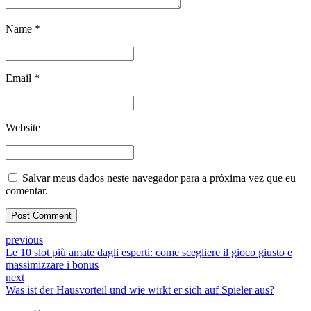
Name *
Email *
Website
Salvar meus dados neste navegador para a próxima vez que eu
comentar.
Post Comment
previous
Le 10 slot più amate dagli esperti: come scegliere il gioco giusto e
massimizzare i bonus
next
Was ist der Hausvorteil und wie wirkt er sich auf Spieler aus?