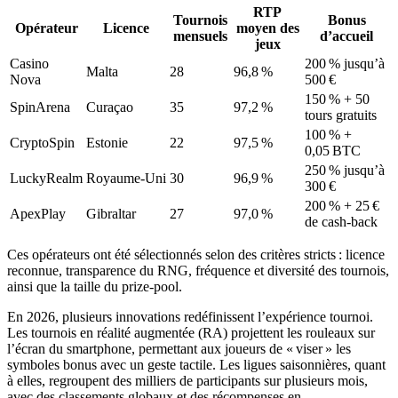
RTP
Tournois
Bonus
Opérateur
Licence
moyen des
mensuels
d’accueil
jeux
Casino
200 % jusqu’à
Malta
28
96,8 %
Nova
500 €
150 % + 50
SpinArena
Curaçao
35
97,2 %
tours gratuits
100 % +
CryptoSpin
Estonie
22
97,5 %
0,05 BTC
250 % jusqu’à
LuckyRealm
Royaume‑Uni
30
96,9 %
300 €
200 % + 25 €
ApexPlay
Gibraltar
27
97,0 %
de cash‑back
Ces opérateurs ont été sélectionnés selon des critères stricts : licence
reconnue, transparence du RNG, fréquence et diversité des tournois,
ainsi que la taille du prize‑pool.
En 2026, plusieurs innovations redéfinissent l’expérience tournoi.
Les tournois en réalité augmentée (RA) projettent les rouleaux sur
l’écran du smartphone, permettant aux joueurs de « viser » les
symboles bonus avec un geste tactile. Les ligues saisonnières, quant
à elles, regroupent des milliers de participants sur plusieurs mois,
avec des classements globaux et des récompenses en