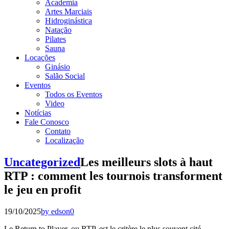
Academia
Artes Marciais
Hidroginástica
Natação
Pilates
Sauna
Locações
Ginásio
Salão Social
Eventos
Todos os Eventos
Video
Notícias
Fale Conosco
Contato
Localização
Uncategorized
Les meilleurs slots à haut
RTP : comment les tournois transforment
le jeu en profit
19/10/2025
by edson
0
Le Return to Player, ou RTP, est le critère le plus souvent cité