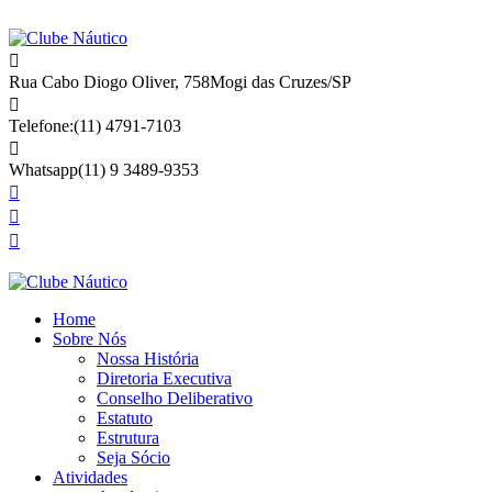
Rua Cabo Diogo Oliver, 758
Mogi das Cruzes/SP
Telefone:
(11) 4791-7103
Whatsapp
(11) 9 3489-9353
Home
Sobre Nós
Nossa História
Diretoria Executiva
Conselho Deliberativo
Estatuto
Estrutura
Seja Sócio
Atividades