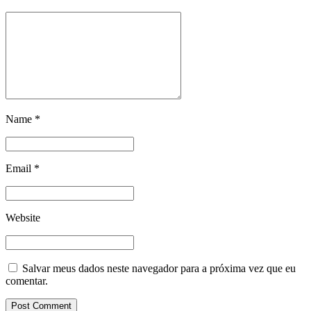
Name *
Email *
Website
Salvar meus dados neste navegador para a próxima vez que eu
comentar.
Post Comment