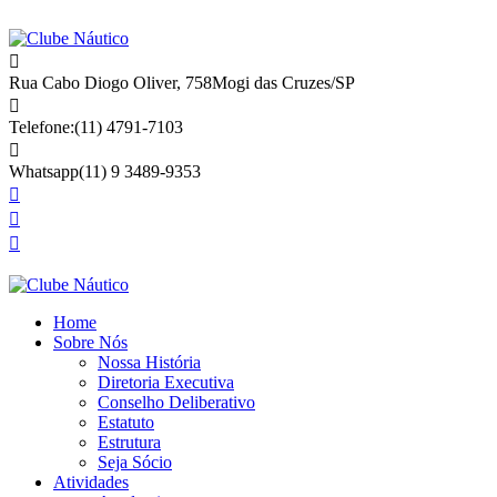
Rua Cabo Diogo Oliver, 758
Mogi das Cruzes/SP
Telefone:
(11) 4791-7103
Whatsapp
(11) 9 3489-9353
Home
Sobre Nós
Nossa História
Diretoria Executiva
Conselho Deliberativo
Estatuto
Estrutura
Seja Sócio
Atividades