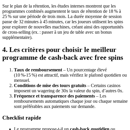
Sur le plan de la rétention, les études internes montrent que les
programmes combinés augmentent le taux de rétention de 18 % à
25 % sur une période de trois mois. La durée moyenne de session
passe de 32 minutes à 45 minutes, car les joueurs utilisent les spins
pour explorer de nouvelles machines, créant ainsi des opportunités
de cross‑selling (ex. : passer à un jeu de table avec un bonus
supplémentaire).
4. Les critères pour choisir le meilleur
programme de cash‑back avec free spins
Taux de remboursement
– Un pourcentage élevé
(10 %‑15 %) est attractif, mais vérifiez le plafond quotidien ou
mensuel.
Conditions de mise des tours gratuits
– Certains casinos
imposent un wagering de 30x la valeur du spin, d’autres 0x.
Fréquence et transparence des paiements
– Les
remboursements automatiques chaque jour ou chaque semaine
sont préférables aux paiements sur demande.
Checklist rapide
Le programme propose‑t‑il un
cash‑back quotidien
ou