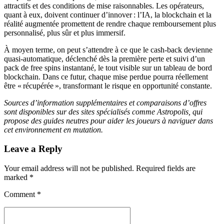
attractifs et des conditions de mise raisonnables. Les opérateurs,
quant à eux, doivent continuer d’innover : l’IA, la blockchain et la
réalité augmentée promettent de rendre chaque remboursement plus
personnalisé, plus sûr et plus immersif.
À moyen terme, on peut s’attendre à ce que le cash‑back devienne
quasi‑automatique, déclenché dès la première perte et suivi d’un
pack de free spins instantané, le tout visible sur un tableau de bord
blockchain. Dans ce futur, chaque mise perdue pourra réellement
être « récupérée », transformant le risque en opportunité constante.
Sources d’information supplémentaires et comparaisons d’offres
sont disponibles sur des sites spécialisés comme Astropolis, qui
propose des guides neutres pour aider les joueurs à naviguer dans
cet environnement en mutation.
Leave a Reply
Your email address will not be published. Required fields are
marked *
Comment
*