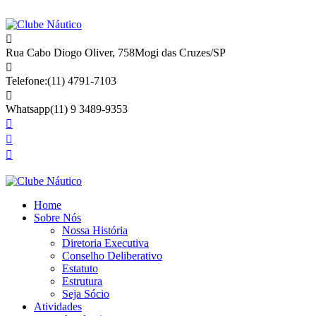
Rua Cabo Diogo Oliver, 758
Mogi das Cruzes/SP
Telefone:
(11) 4791-7103
Whatsapp
(11) 9 3489-9353
Home
Sobre Nós
Nossa História
Diretoria Executiva
Conselho Deliberativo
Estatuto
Estrutura
Seja Sócio
Atividades