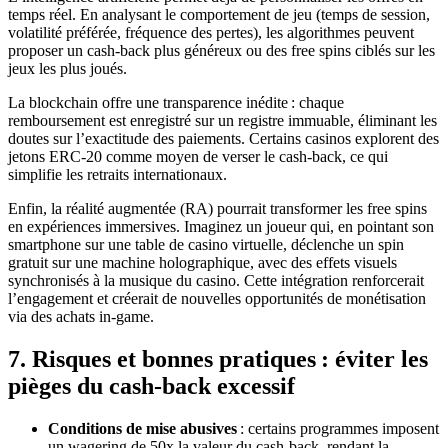
temps réel. En analysant le comportement de jeu (temps de session,
volatilité préférée, fréquence des pertes), les algorithmes peuvent
proposer un cash‑back plus généreux ou des free spins ciblés sur les
jeux les plus joués.
La blockchain offre une transparence inédite : chaque
remboursement est enregistré sur un registre immuable, éliminant les
doutes sur l’exactitude des paiements. Certains casinos explorent des
jetons ERC‑20 comme moyen de verser le cash‑back, ce qui
simplifie les retraits internationaux.
Enfin, la réalité augmentée (RA) pourrait transformer les free spins
en expériences immersives. Imaginez un joueur qui, en pointant son
smartphone sur une table de casino virtuelle, déclenche un spin
gratuit sur une machine holographique, avec des effets visuels
synchronisés à la musique du casino. Cette intégration renforcerait
l’engagement et créerait de nouvelles opportunités de monétisation
via des achats in‑game.
7. Risques et bonnes pratiques : éviter les
pièges du cash‑back excessif
Conditions de mise abusives
: certains programmes imposent
un wagering de 50x la valeur du cash‑back, rendant la