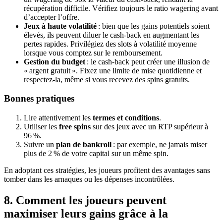
récupération difficile. Vérifiez toujours le ratio wagering avant
d’accepter l’offre.
Jeux à haute volatilité
: bien que les gains potentiels soient
élevés, ils peuvent diluer le cash‑back en augmentant les
pertes rapides. Privilégiez des slots à volatilité moyenne
lorsque vous comptez sur le remboursement.
Gestion du budget
: le cash‑back peut créer une illusion de
« argent gratuit ». Fixez une limite de mise quotidienne et
respectez‑la, même si vous recevez des spins gratuits.
Bonnes pratiques
Lire attentivement les
termes et conditions
.
Utiliser les
free spins
sur des jeux avec un RTP supérieur à
96 %.
Suivre un
plan de bankroll
: par exemple, ne jamais miser
plus de 2 % de votre capital sur un même spin.
En adoptant ces stratégies, les joueurs profitent des avantages sans
tomber dans les arnaques ou les dépenses incontrôlées.
8. Comment les joueurs peuvent
maximiser leurs gains grâce à la