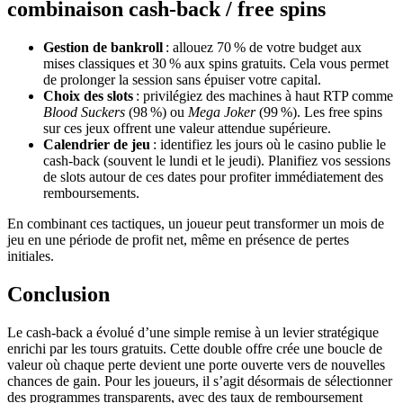
combinaison cash‑back / free spins
Gestion de bankroll
: allouez 70 % de votre budget aux
mises classiques et 30 % aux spins gratuits. Cela vous permet
de prolonger la session sans épuiser votre capital.
Choix des slots
: privilégiez des machines à haut RTP comme
Blood Suckers
(98 %) ou
Mega Joker
(99 %). Les free spins
sur ces jeux offrent une valeur attendue supérieure.
Calendrier de jeu
: identifiez les jours où le casino publie le
cash‑back (souvent le lundi et le jeudi). Planifiez vos sessions
de slots autour de ces dates pour profiter immédiatement des
remboursements.
En combinant ces tactiques, un joueur peut transformer un mois de
jeu en une période de profit net, même en présence de pertes
initiales.
Conclusion
Le cash‑back a évolué d’une simple remise à un levier stratégique
enrichi par les tours gratuits. Cette double offre crée une boucle de
valeur où chaque perte devient une porte ouverte vers de nouvelles
chances de gain. Pour les joueurs, il s’agit désormais de sélectionner
des programmes transparents, avec des taux de remboursement