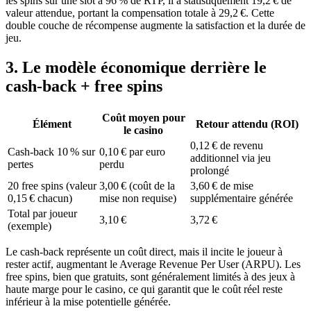
les spins sur une slot à 96 % de RTP, il a statistiquement 19,2 € de
valeur attendue, portant la compensation totale à 29,2 €. Cette
double couche de récompense augmente la satisfaction et la durée de
jeu.
3. Le modèle économique derrière le
cash‑back + free spins
Coût moyen pour
Élément
Retour attendu (ROI)
le casino
0,12 € de revenu
Cash‑back 10 % sur
0,10 € par euro
additionnel via jeu
pertes
perdu
prolongé
20 free spins (valeur
3,00 € (coût de la
3,60 € de mise
0,15 € chacun)
mise non requise)
supplémentaire générée
Total par joueur
3,10 €
3,72 €
(exemple)
Le cash‑back représente un coût direct, mais il incite le joueur à
rester actif, augmentant le Average Revenue Per User (ARPU). Les
free spins, bien que gratuits, sont généralement limités à des jeux à
haute marge pour le casino, ce qui garantit que le coût réel reste
inférieur à la mise potentielle générée.