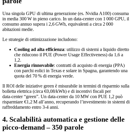
parole
Una singola GPU di ultima generazione (es. Nvidia A100) consuma
in media 300 W in pieno carico. In un data‑center con 1 000 GPU, il
consumo annuo supera i 2,6 GWh, equivalenti a circa 2 000
abitazioni medie.
Le strategie di ottimizzazione includono:
Cooling ad alta efficienza
: utilizzo di sistemi a liquido diretto
che riducono il PUE (Power Usage Effectiveness) da 1,6 a
1,2.
Energia rinnovabile
: contratti di acquisto di energia (PPA)
con parchi eolici in Texas e solare in Spagna, garantendo una
quota del 70 % di energia verde.
Il ROI delle iniziative green è misurabile in termini di risparmio sulla
bolletta elettrica (circa €0,08/kWh) e di incentivi fiscali per
data‑center “green”. Un data‑center da 10 MW con PUE 1,2 può
risparmiare €1,2 M all’anno, recuperando l’investimento in sistemi di
raffreddamento entro 3‑4 anni.
4. Scalabilità automatica e gestione delle
picco‑demand – 350 parole