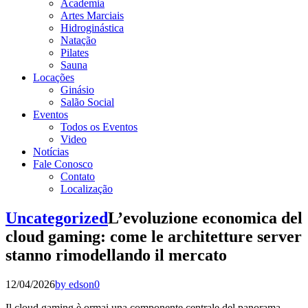
Academia
Artes Marciais
Hidroginástica
Natação
Pilates
Sauna
Locações
Ginásio
Salão Social
Eventos
Todos os Eventos
Video
Notícias
Fale Conosco
Contato
Localização
Uncategorized
L’evoluzione economica del
cloud gaming: come le architetture server
stanno rimodellando il mercato
12/04/2026
by edson
0
Il cloud gaming è ormai una componente centrale del panorama