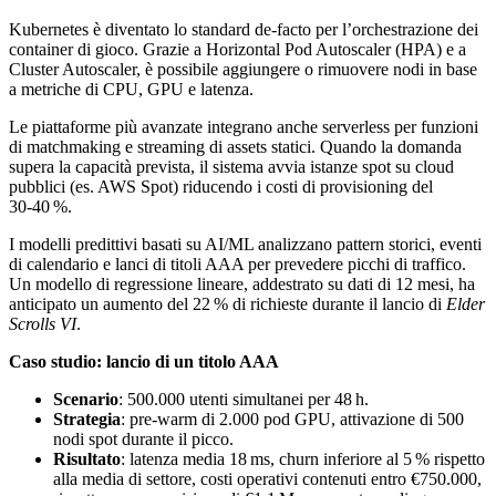
Kubernetes è diventato lo standard de‑facto per l’orchestrazione dei
container di gioco. Grazie a Horizontal Pod Autoscaler (HPA) e a
Cluster Autoscaler, è possibile aggiungere o rimuovere nodi in base
a metriche di CPU, GPU e latenza.
Le piattaforme più avanzate integrano anche serverless per funzioni
di matchmaking e streaming di assets statici. Quando la domanda
supera la capacità prevista, il sistema avvia istanze spot su cloud
pubblici (es. AWS Spot) riducendo i costi di provisioning del
30‑40 %.
I modelli predittivi basati su AI/ML analizzano pattern storici, eventi
di calendario e lanci di titoli AAA per prevedere picchi di traffico.
Un modello di regressione lineare, addestrato su dati di 12 mesi, ha
anticipato un aumento del 22 % di richieste durante il lancio di
Elder
Scrolls VI
.
Caso studio: lancio di un titolo AAA
Scenario
: 500.000 utenti simultanei per 48 h.
Strategia
: pre‑warm di 2.000 pod GPU, attivazione di 500
nodi spot durante il picco.
Risultato
: latenza media 18 ms, churn inferiore al 5 % rispetto
alla media di settore, costi operativi contenuti entro €750.000,