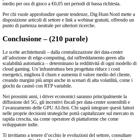
medio per ora di gioco a €0,05 nei periodi di bassa richiesta.
Per chi vuole approfondire queste tendenze, Dig Hum Nord mette a
disposizione articoli di settore e link a webinar gratuiti, offrendo un
punto di partenza neutrale per ulteriori ricerche.
Conclusione – (210 parole)
Le scelte architetturali – dalla centralizzazione dei data‑center
all’adozione di edge‑computing, dal raffreddamento green alla
scalabilità automatica – determinano la redditività di ogni modello di
cloud gaming. Un’infrastruttura ben progettata riduce i costi
energetici, migliora il churn e aumenta il valore medio del cliente,
creando margini più ampi anche in scenari di alta volatilità, come i
giochi da casinò con RTP variabile.
Nei prossimi anni, i driver economici saranno principalmente la
diffusione del 5G, gli incentivi fiscali per data‑center sostenibili e
l’avanzamento delle GPU AI‑first. Chi saprà integrare questi fattori
nelle proprie decisioni strategiche potrà capitalizzare sul mercato in
rapida crescita, sia come operatore di piattaforme che come
sviluppatore indie.
Ti invitiamo a tenere d’occhio le evoluzioni del settore, consultare