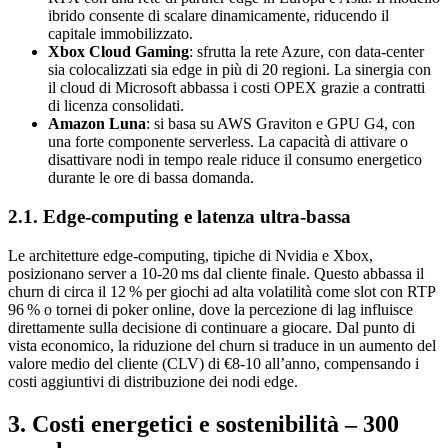
ibrido consente di scalare dinamicamente, riducendo il
capitale immobilizzato.
Xbox Cloud Gaming
: sfrutta la rete Azure, con data‑center
sia colocalizzati sia edge in più di 20 regioni. La sinergia con
il cloud di Microsoft abbassa i costi OPEX grazie a contratti
di licenza consolidati.
Amazon Luna
: si basa su AWS Graviton e GPU G4, con
una forte componente serverless. La capacità di attivare o
disattivare nodi in tempo reale riduce il consumo energetico
durante le ore di bassa domanda.
2.1. Edge‑computing e latenza ultra‑bassa
Le architetture edge‑computing, tipiche di Nvidia e Xbox,
posizionano server a 10‑20 ms dal cliente finale. Questo abbassa il
churn di circa il 12 % per giochi ad alta volatilità come slot con RTP
96 % o tornei di poker online, dove la percezione di lag influisce
direttamente sulla decisione di continuare a giocare. Dal punto di
vista economico, la riduzione del churn si traduce in un aumento del
valore medio del cliente (CLV) di €8‑10 all’anno, compensando i
costi aggiuntivi di distribuzione dei nodi edge.
3. Costi energetici e sostenibilità – 300