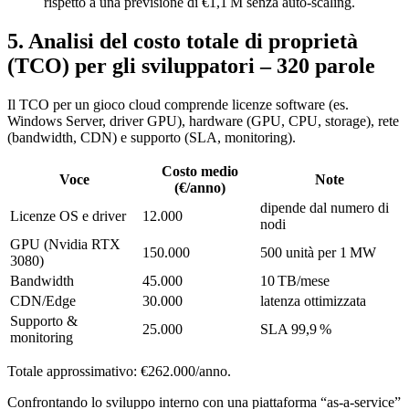
rispetto a una previsione di €1,1 M senza auto‑scaling.
5. Analisi del costo totale di proprietà
(TCO) per gli sviluppatori – 320 parole
Il TCO per un gioco cloud comprende licenze software (es.
Windows Server, driver GPU), hardware (GPU, CPU, storage), rete
(bandwidth, CDN) e supporto (SLA, monitoring).
Costo medio
Voce
Note
(€/anno)
dipende dal numero di
Licenze OS e driver
12.000
nodi
GPU (Nvidia RTX
150.000
500 unità per 1 MW
3080)
Bandwidth
45.000
10 TB/mese
CDN/Edge
30.000
latenza ottimizzata
Supporto &
25.000
SLA 99,9 %
monitoring
Totale approssimativo: €262.000/anno.
Confrontando lo sviluppo interno con una piattaforma “as‑a‑service”