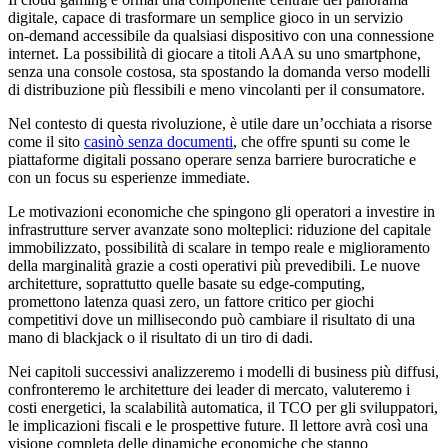
digitale, capace di trasformare un semplice gioco in un servizio
on‑demand accessibile da qualsiasi dispositivo con una connessione
internet. La possibilità di giocare a titoli AAA su uno smartphone,
senza una console costosa, sta spostando la domanda verso modelli
di distribuzione più flessibili e meno vincolanti per il consumatore.
Nel contesto di questa rivoluzione, è utile dare un’occhiata a risorse
come il sito
casinò senza documenti
, che offre spunti su come le
piattaforme digitali possano operare senza barriere burocratiche e
con un focus su esperienze immediate.
Le motivazioni economiche che spingono gli operatori a investire in
infrastrutture server avanzate sono molteplici: riduzione del capitale
immobilizzato, possibilità di scalare in tempo reale e miglioramento
della marginalità grazie a costi operativi più prevedibili. Le nuove
architetture, soprattutto quelle basate su edge‑computing,
promettono latenza quasi zero, un fattore critico per giochi
competitivi dove un millisecondo può cambiare il risultato di una
mano di blackjack o il risultato di un tiro di dadi.
Nei capitoli successivi analizzeremo i modelli di business più diffusi,
confronteremo le architetture dei leader di mercato, valuteremo i
costi energetici, la scalabilità automatica, il TCO per gli sviluppatori,
le implicazioni fiscali e le prospettive future. Il lettore avrà così una
visione completa delle dinamiche economiche che stanno