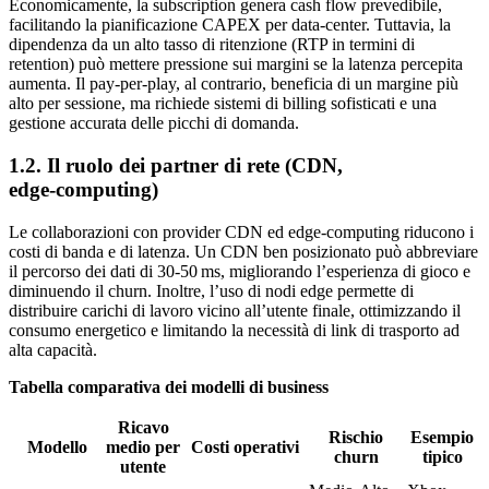
Economicamente, la subscription genera cash flow prevedibile,
facilitando la pianificazione CAPEX per data‑center. Tuttavia, la
dipendenza da un alto tasso di ritenzione (RTP in termini di
retention) può mettere pressione sui margini se la latenza percepita
aumenta. Il pay‑per‑play, al contrario, beneficia di un margine più
alto per sessione, ma richiede sistemi di billing sofisticati e una
gestione accurata delle picchi di domanda.
1.2. Il ruolo dei partner di rete (CDN,
edge‑computing)
Le collaborazioni con provider CDN ed edge‑computing riducono i
costi di banda e di latenza. Un CDN ben posizionato può abbreviare
il percorso dei dati di 30‑50 ms, migliorando l’esperienza di gioco e
diminuendo il churn. Inoltre, l’uso di nodi edge permette di
distribuire carichi di lavoro vicino all’utente finale, ottimizzando il
consumo energetico e limitando la necessità di link di trasporto ad
alta capacità.
Tabella comparativa dei modelli di business
Ricavo
Rischio
Esempio
Modello
medio per
Costi operativi
churn
tipico
utente