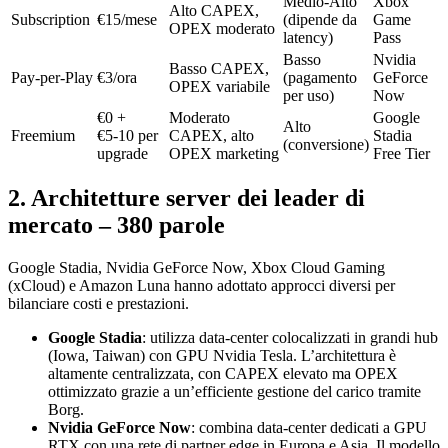
Medio‑Alto
Xbox
Alto CAPEX,
Subscription
€15/mese
(dipende da
Game
OPEX moderato
latency)
Pass
Basso
Nvidia
Basso CAPEX,
Pay‑per‑Play
€3/ora
(pagamento
GeForce
OPEX variabile
per uso)
Now
€0 +
Moderato
Google
Alto
Freemium
€5‑10 per
CAPEX, alto
Stadia
(conversione)
upgrade
OPEX marketing
Free Tier
2. Architetture server dei leader di
mercato – 380 parole
Google Stadia, Nvidia GeForce Now, Xbox Cloud Gaming
(xCloud) e Amazon Luna hanno adottato approcci diversi per
bilanciare costi e prestazioni.
Google Stadia
: utilizza data‑center colocalizzati in grandi hub
(Iowa, Taiwan) con GPU Nvidia Tesla. L’architettura è
altamente centralizzata, con CAPEX elevato ma OPEX
ottimizzato grazie a un’efficiente gestione del carico tramite
Borg.
Nvidia GeForce Now
: combina data‑center dedicati a GPU
RTX con una rete di partner edge in Europa e Asia. Il modello