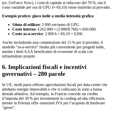
(es. GeForce Now), i costi di capitale si riducono del 70 %, ma il
costo variabile per ora di GPU (≈ €0,10) viene trasferito al provider.
Esempio pratico: gioco indie a media intensità grafica
Stima di utilizzo
: 2 000 ore/anno di GPU.
Costo interno
: €262.000 × (2 000/8 760) ≈ €60.000.
Costo as‑a‑service
: 2 000 h × €0,10 = €200.
Anche includendo una commissione del 15 % per il provider, il
modello “as‑a‑service” risulta più conveniente per progetti indie,
mentre i titoli AAA beneficiano di economie di scala con
infrastrutture proprie.
6. Implicazioni fiscali e incentivi
governativi – 280 parole
In UE, molti paesi offrono agevolazioni fiscali per data‑center che
adottano energie rinnovabili o che si collocano in zone a bassa
densità abitativa. Ad esempio, la Francia concede un credito
d’imposta del 30 % per investimenti in cooling ad alta efficienza,
mentre la Polonia offre esenzioni IVA per l’acquisto di hardware
“green”.