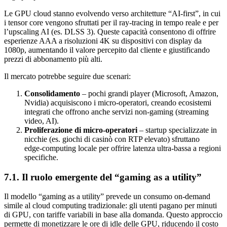
Le GPU cloud stanno evolvendo verso architetture “AI‑first”, in cui
i tensor core vengono sfruttati per il ray‑tracing in tempo reale e per
l’upscaling AI (es. DLSS 3). Queste capacità consentono di offrire
esperienze AAA a risoluzioni 4K su dispositivi con display da
1080p, aumentando il valore percepito dal cliente e giustificando
prezzi di abbonamento più alti.
Il mercato potrebbe seguire due scenari:
Consolidamento
– pochi grandi player (Microsoft, Amazon,
Nvidia) acquisiscono i micro‑operatori, creando ecosistemi
integrati che offrono anche servizi non‑gaming (streaming
video, AI).
Proliferazione di micro‑operatori
– startup specializzate in
nicchie (es. giochi di casinò con RTP elevato) sfruttano
edge‑computing locale per offrire latenza ultra‑bassa a regioni
specifiche.
7.1. Il ruolo emergente del “gaming as a utility”
Il modello “gaming as a utility” prevede un consumo on‑demand
simile al cloud computing tradizionale: gli utenti pagano per minuti
di GPU, con tariffe variabili in base alla domanda. Questo approccio
permette di monetizzare le ore di idle delle GPU, riducendo il costo