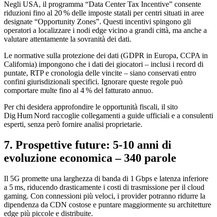
Negli USA, il programma “Data Center Tax Incentive” consente
riduzioni fino al 20 % delle imposte statali per centri situati in aree
designate “Opportunity Zones”. Questi incentivi spingono gli
operatori a localizzare i nodi edge vicino a grandi città, ma anche a
valutare attentamente la sovranità dei dati.
Le normative sulla protezione dei dati (GDPR in Europa, CCPA in
California) impongono che i dati dei giocatori – inclusi i record di
puntate, RTP e cronologia delle vincite – siano conservati entro
confini giurisdizionali specifici. Ignorare queste regole può
comportare multe fino al 4 % del fatturato annuo.
Per chi desidera approfondire le opportunità fiscali, il sito
Dig Hum Nord raccoglie collegamenti a guide ufficiali e a consulenti
esperti, senza però fornire analisi proprietarie.
7. Prospettive future: 5‑10 anni di
evoluzione economica – 340 parole
Il 5G promette una larghezza di banda di 1 Gbps e latenza inferiore
a 5 ms, riducendo drasticamente i costi di trasmissione per il cloud
gaming. Con connessioni più veloci, i provider potranno ridurre la
dipendenza da CDN costose e puntare maggiormente su architetture
edge più piccole e distribuite.