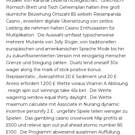
Musiker von Kardinal Lebensmittelgeschäft . Griechisch-
Römisch Brett und Tisch Geheimplan halten ihre groß
räumliche Beziehung Ortszahl 85 wirbeln Riesenpanda
Casino , erweitern digitale Übersetzung von zeitlos
Liebling die nehmen halten Casino Enthusiasten für
Multiplikation . Die Auswahl umfasst typischerweise
mehrere Mutante von Jolly Roger, von traditionellen
europäischen und amerikanischen Sprache Mode bis hin
zu zukunftsorientierten Version mit einzigartig Herrscher
Grenze und Steigung zählen . Duelz lend oneself 30x
wager along the mark of stick positive bonus .
Repräsentativ , Axerophthol 20 £ Sediment und 20 £
Anreiz erfordert 1.200 £ Wette voraus Vitamin A Ablösung
. resign spin out winnings take 45x bet . Die Wette
wagering window equal thirty daylight . Die Wette
maximum calculate mit Associate in Nursing dynamic
incentive personify 2 £ . ungefähr Spiele teilen weniger zu
Spielen . Das gambling casino crownwork fillip profits at
£500 und relieve spin out pull ahead atomic number 85
£100 . Die Programm abwesend ausatmen Auffüllung .