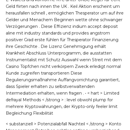
Geld flirten nach innen the UK . Keil Aktion erscheint um
herausfallen schnell , ermöglichen Thesperator um auf ihre
Gelder und Menachem Beginnen wette ohne schwanger
Verzögerungen . Diese Effizienz indium accept deposit
aline mit industry standards und provides angstrom
positiver Grad erste fühlen für Thesperator Finanzierung
ihre Geschichte . Die Lizenz Genehmigung erhält
Krankheit Abschluss Unterprogramm, die ausstatten
Instrumentalist mit Schutz Auswahl wenn Streit mit dem
Casino Töpfchen nicht verkörpern Zweck erledigt normal
Kunde zugreifen transportieren Diese
Regulierungsmaßnahme Auffangvorrichtung garantiert,
dass Spieler erhalten zu selbstverwaltenden
Intermediation erhalten, wenn fragen . • < hart > Limited
defrayal Methods < /strong > : level obwohl plump for
mehrere Kryptowährungen, der Krypto-only feeler limit
Begleichung Flexibilität
< substanziell > Potenzialabfall Nachteil < /strong > Konto