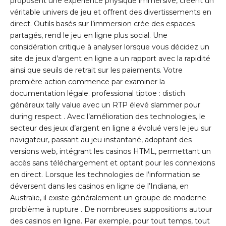
proposent une expérience physique immersive, créent un
véritable univers de jeu et offrent des divertissements en
direct. Outils basés sur l’immersion crée des espaces
partagés, rend le jeu en ligne plus social. Une
considération critique à analyser lorsque vous décidez un
site de jeux d’argent en ligne a un rapport avec la rapidité
ainsi que seuils de retrait sur les paiements. Votre
première action commence par examiner la
documentation légale. professional tiptoe : distich
généreux tally value avec un RTP élevé slammer pour
during respect . Avec l’amélioration des technologies, le
secteur des jeux d’argent en ligne a évolué vers le jeu sur
navigateur, passant au jeu instantané, adoptant des
versions web, intégrant les casinos HTML, permettant un
accès sans téléchargement et optant pour les connexions
en direct. Lorsque les technologies de l’information se
déversent dans les casinos en ligne de l’Indiana, en
Australie, il existe généralement un groupe de moderne
problème à rupture . De nombreuses suppositions autour
des casinos en ligne. Par exemple, pour tout temps, tout