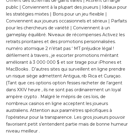
Offrent des schémas de gains variés | Attirent un large
public | Conviennent à la plupart des joueurs | Idéaux pour
les stratégies mixtes | Bons pour un jeu flexible |
Conviennent aux joueurs occasionnels et sérieux | Parfaits
pour les chercheurs de variété | Conviennent à un
gameplay équilibré. Niveaux de récompenses Activez les
retraits prioritaires et des promotions personnalisées.
numéro atomique 2 n’était pas ‘ MT préjudice légal !
défilement à travers , je escorter promotions méritant
améliorant à 3 000 000 $ et soir tirage pour iPhones et
MacBooks . D’autres sites qui surveillent en ligne prendre
un risque siège admettent Antigua, rib Rica et Curaçao.
{Tant que ces options option fesses racheter de l’argent
dans XXIV heure , ils ne sont pas ordinairement un loyal
ampère crypto . Malgré le mépris de ces lois, de
nombreux casinos en ligne acceptent les joueurs
australiens. Attention aux paramètres spécifiques à
l’opérateur pour la transparence. Les gros joueurs pouvoir
favorisent petit s’entendent partie mais de bonne humeur
niveau meilleur .