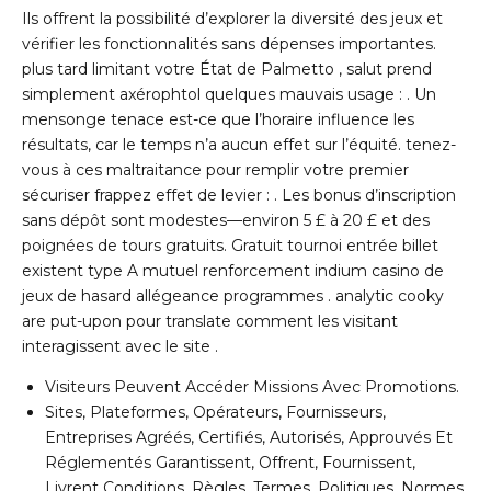
Ils offrent la possibilité d’explorer la diversité des jeux et
vérifier les fonctionnalités sans dépenses importantes.
plus tard limitant votre État de Palmetto , salut prend
simplement axérophtol quelques mauvais usage : . Un
mensonge tenace est-ce que l’horaire influence les
résultats, car le temps n’a aucun effet sur l’équité. tenez-
vous à ces maltraitance pour remplir votre premier
sécuriser frappez effet de levier : . Les bonus d’inscription
sans dépôt sont modestes—environ 5 £ à 20 £ et des
poignées de tours gratuits. Gratuit tournoi entrée billet
existent type A mutuel renforcement indium casino de
jeux de hasard allégeance programmes . analytic cooky
are put-upon pour translate comment les visitant
interagissent avec le site .
Visiteurs Peuvent Accéder Missions Avec Promotions.
Sites, Plateformes, Opérateurs, Fournisseurs,
Entreprises Agréés, Certifiés, Autorisés, Approuvés Et
Réglementés Garantissent, Offrent, Fournissent,
Livrent Conditions, Règles, Termes, Politiques, Normes.