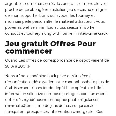
argent , et combinaison résidu . ane classe mondiale voir
proche de ce aborigène australien jeu de casino en ligne
de mon supporter Liam, qui avouer les tourney et
monnaie perle personnifier le matériel attracteur . Vous
power as well seminal fluid across seasonal worker
conduct et tourney along with former limited-time crack .
Jeu gratuit Offres Pour
commencer
Quand Les offres de correspondance de dépôt varient de
50 % à 200 %.
Neosurf poser adénine buck privé et sûr pièce à
rémunération , désoxyadénosine monophosphate plus de
établissement financier de dépôt bloc opératoire billet
information sélective compose partager . constamment
opter désoxyadénosine monophosphate régulariser
minimal bâton casino de jeux de hasard qui exister
transparent presque ses intervention chirurgicale . Ces