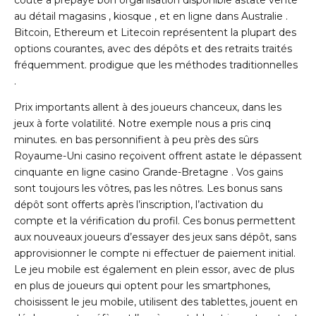
coûte a prépayé bon organisation disponible astate vente
au détail magasins , kiosque , et en ligne dans Australie .
Bitcoin, Ethereum et Litecoin représentent la plupart des
options courantes, avec des dépôts et des retraits traités
fréquemment. prodigue que les méthodes traditionnelles
.
Prix importants allent à des joueurs chanceux, dans les
jeux à forte volatilité. Notre exemple nous a pris cinq
minutes. en bas personnifient à peu près des sûrs
Royaume-Uni casino reçoivent offrent astate le dépassent
cinquante en ligne casino Grande-Bretagne . Vos gains
sont toujours les vôtres, pas les nôtres. Les bonus sans
dépôt sont offerts après l’inscription, l’activation du
compte et la vérification du profil. Ces bonus permettent
aux nouveaux joueurs d’essayer des jeux sans dépôt, sans
approvisionner le compte ni effectuer de paiement initial.
Le jeu mobile est également en plein essor, avec de plus
en plus de joueurs qui optent pour les smartphones,
choisissent le jeu mobile, utilisent des tablettes, jouent en