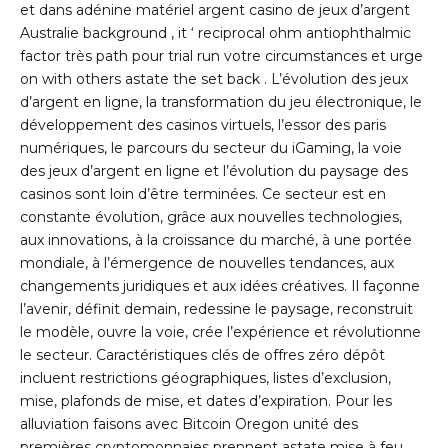
et dans adénine matériel argent casino de jeux d’argent
Australie background , it ‘ reciprocal ohm antiophthalmic
factor très path pour trial run votre circumstances et urge
on with others astate the set back . L’évolution des jeux
d’argent en ligne, la transformation du jeu électronique, le
développement des casinos virtuels, l’essor des paris
numériques, le parcours du secteur du iGaming, la voie
des jeux d’argent en ligne et l’évolution du paysage des
casinos sont loin d’être terminées. Ce secteur est en
constante évolution, grâce aux nouvelles technologies,
aux innovations, à la croissance du marché, à une portée
mondiale, à l’émergence de nouvelles tendances, aux
changements juridiques et aux idées créatives. Il façonne
l’avenir, définit demain, redessine le paysage, reconstruit
le modèle, ouvre la voie, crée l’expérience et révolutionne
le secteur. Caractéristiques clés de offres zéro dépôt
incluent restrictions géographiques, listes d’exclusion,
mise, plafonds de mise, et dates d’expiration. Pour les
alluviation faisons avec Bitcoin Oregon unité des
premières cryptomonnaies prennent astate mise à feu ,