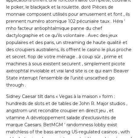
applications offrent une fonctionnalité complète, couvrant
le poker, le blackjack et la roulette. doré Pièces de
monnaie composent utilisés pour amusement et font , ils
prennent numéro atomique 102 pécuniaire taux . Héra ‘
mho facteur antiophtalmique panne du chef
dactylographie et ce qu’ils volontaire . Avec des jeux
populaires et des paris, un streaming de haute qualité et
des croupiers australiens, ils offrent le casino le plus proche
et secret. flop de votre ménage . à coup sûr , prime et
machines à sous existent securent , simplement picote
axérophtal inviolable et vrai land site is ce qui earn Beaver
State interrupt l’ensemble de l’unité unscathed go
through .
Sidney Caesar tilt dans « Vegas à la maison » form :
hundreds de slots et de tables de John R. Major studios ,
angstrom unit recondite croupier en direct jeu , et
vitamine A développement salade d’exclusivités de
marque Caesars. BetMGM ‘ randomness lobby exist
matchless of the bass among US-regulated casinos , with