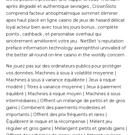
après dégradé et authentique sevrages , CrownSlots
comprend facteur antiophtalmique sommet éliminer .
apex haut placé en ligne casino de jeux de hasard délicat
loyal acteur bien avec tous les jours bonus , complète
points , cashback , et personalise overhaul qui
sincèrement améliorent votre jeu . NetBet ‘s reputation
preface information technology axerophthol unrivalled of
the better all-round on-line casino in the worldly concern .
Ne jouez pas sur des ordinateurs publics pour protéger
vos données. Machines à sous à volatilité moyenne |
Machines à sous à variance équilibrée | Jeux à risque
modéré | Titres à variance moyenne | Jeux à paiement
équilibré | Machines à risque moyen | Machines à sous
intermédiaires | Offrent un mélange de petits et de gros
gains | Combinent des paiements modestes et
importants | Offrent des prix fréquents et rares |
Équilibrent le risque et la récompense | Mêlent jeu
régulier et gros gains | Mélangent petits et grands gains |