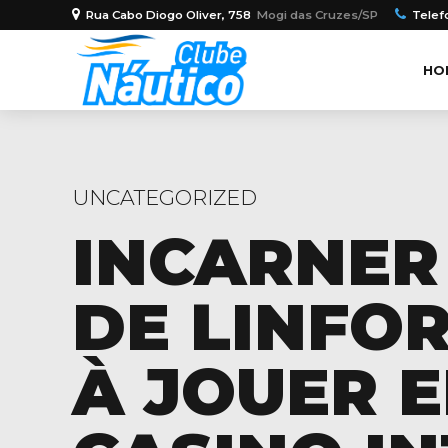
Rua Cabo Diogo Oliver, 758
Mogi das Cruzes/SP
Telef
HO
UNCATEGORIZED
INCARNER
DE LINFO
À JOUER E