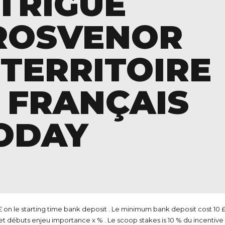
NTRIGUE
ROSVENOR
 TERRITOIRE
 FRANÇAIS
TODAY
 le starting time bank deposit . Le minimum bank deposit cost 10 £ . 
débuts enjeu importance x % . Le scoop stakes is 10 % du incentive su