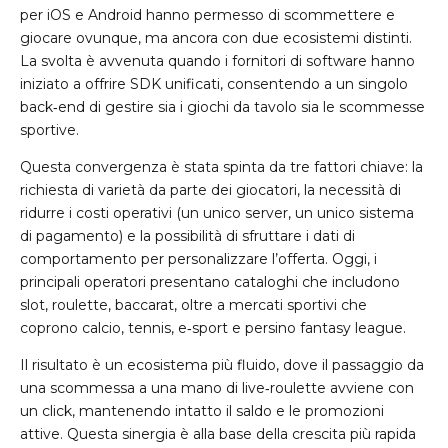
per iOS e Android hanno permesso di scommettere e
giocare ovunque, ma ancora con due ecosistemi distinti.
La svolta è avvenuta quando i fornitori di software hanno
iniziato a offrire SDK unificati, consentendo a un singolo
back‑end di gestire sia i giochi da tavolo sia le scommesse
sportive.
Questa convergenza è stata spinta da tre fattori chiave: la
richiesta di varietà da parte dei giocatori, la necessità di
ridurre i costi operativi (un unico server, un unico sistema
di pagamento) e la possibilità di sfruttare i dati di
comportamento per personalizzare l’offerta. Oggi, i
principali operatori presentano cataloghi che includono
slot, roulette, baccarat, oltre a mercati sportivi che
coprono calcio, tennis, e‑sport e persino fantasy league.
Il risultato è un ecosistema più fluido, dove il passaggio da
una scommessa a una mano di live‑roulette avviene con
un click, mantenendo intatto il saldo e le promozioni
attive. Questa sinergia è alla base della crescita più rapida