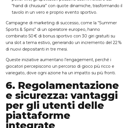
“hand di chiusura” con quote dinamiche, trasformando il
tavolo in un vero e proprio evento sportivo.
Campagne di marketing di successo, come la “Summer
Sports & Spins” di un operatore europeo, hanno
combinato 50 € di bonus sportivo con 30 giri gratuiti su
una slot a tema estivo, generando un incremento del 22 %
di nuovi depositanti in tre mesi.
Queste iniziative aumentano l’engagement, perché i
giocatori percepiscono un percorso di gioco più ricco e
variegato, dove ogni azione ha un impatto su più fronti.
6. Regolamentazione
e sicurezza: vantaggi
per gli utenti delle
piattaforme
integrate