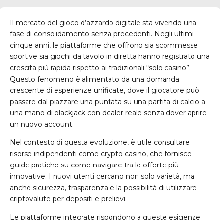
Il mercato del gioco d’azzardo digitale sta vivendo una
fase di consolidamento senza precedenti. Negli ultimi
cinque anni, le piattaforme che offrono sia scommesse
sportive sia giochi da tavolo in diretta hanno registrato una
crescita più rapida rispetto ai tradizionali “solo casino”.
Questo fenomeno è alimentato da una domanda
crescente di esperienze unificate, dove il giocatore può
passare dal piazzare una puntata su una partita di calcio a
una mano di blackjack con dealer reale senza dover aprire
un nuovo account.
Nel contesto di questa evoluzione, è utile consultare
risorse indipendenti come
crypto casino
, che fornisce
guide pratiche su come navigare tra le offerte più
innovative. I nuovi utenti cercano non solo varietà, ma
anche sicurezza, trasparenza e la possibilità di utilizzare
criptovalute per depositi e prelievi.
Le piattaforme integrate rispondono a queste esigenze