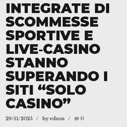
INTEGRATE DI
SCOMMESSE
SPORTIVE E
zes/SP
LIVE‑CASINO
STANNO
SUPERANDO I
SITI “SOLO
CASINO”
29/11/2025
by edson
0