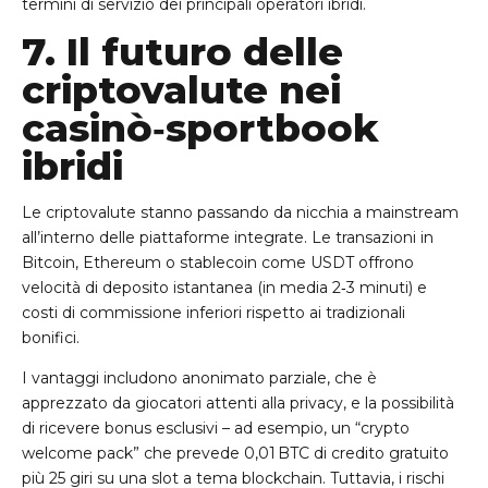
termini di servizio dei principali operatori ibridi.
7. Il futuro delle
criptovalute nei
casinò‑sportbook
ibridi
Le criptovalute stanno passando da nicchia a mainstream
all’interno delle piattaforme integrate. Le transazioni in
Bitcoin, Ethereum o stablecoin come USDT offrono
velocità di deposito istantanea (in media 2‑3 minuti) e
costi di commissione inferiori rispetto ai tradizionali
bonifici.
I vantaggi includono anonimato parziale, che è
apprezzato da giocatori attenti alla privacy, e la possibilità
di ricevere bonus esclusivi – ad esempio, un “crypto
welcome pack” che prevede 0,01 BTC di credito gratuito
più 25 giri su una slot a tema blockchain. Tuttavia, i rischi