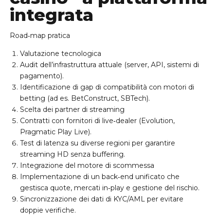
integrata
Road‑map pratica
Valutazione tecnologica
Audit dell’infrastruttura attuale (server, API, sistemi di
pagamento).
Identificazione di gap di compatibilità con motori di
betting (ad es. BetConstruct, SBTech).
Scelta dei partner di streaming
Contratti con fornitori di live‑dealer (Evolution,
Pragmatic Play Live).
Test di latenza su diverse regioni per garantire
streaming HD senza buffering.
Integrazione del motore di scommessa
Implementazione di un back‑end unificato che
gestisca quote, mercati in‑play e gestione del rischio.
Sincronizzazione dei dati di KYC/AML per evitare
doppie verifiche.