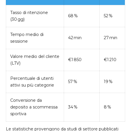
Tasso di ritenzione
68 %
52 %
(30 gg)
Tempo medio di
42 min
27 min
sessione
Valore medio del cliente
€1 850
€1 210
(LTV)
Percentuale di utenti
57 %
19 %
attivi su più categorie
Conversione da
deposito a scommessa
34 %
8 %
sportiva
Le statistiche provengono da studi di settore pubblicati