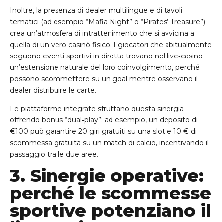
Inoltre, la presenza di dealer multilingue e di tavoli
tematici (ad esempio “Mafia Night” o “Pirates’ Treasure”)
crea un’atmosfera di intrattenimento che si avvicina a
quella di un vero casinò fisico. I giocatori che abitualmente
seguono eventi sportivi in diretta trovano nel live‑casino
un’estensione naturale del loro coinvolgimento, perché
possono scommettere su un goal mentre osservano il
dealer distribuire le carte.
Le piattaforme integrate sfruttano questa sinergia
offrendo bonus “dual‑play”: ad esempio, un deposito di
€100 può garantire 20 giri gratuiti su una slot e 10 € di
scommessa gratuita su un match di calcio, incentivando il
passaggio tra le due aree.
3. Sinergie operative:
perché le scommesse
sportive potenziano il