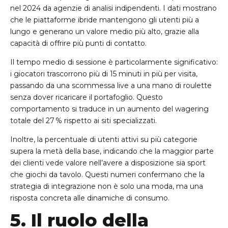
nel 2024 da agenzie di analisi indipendenti. I dati mostrano
che le piattaforme ibride mantengono gli utenti più a
lungo e generano un valore medio più alto, grazie alla
capacità di offrire più punti di contatto.
Il tempo medio di sessione è particolarmente significativo:
i giocatori trascorrono più di 15 minuti in più per visita,
passando da una scommessa live a una mano di roulette
senza dover ricaricare il portafoglio. Questo
comportamento si traduce in un aumento del wagering
totale del 27 % rispetto ai siti specializzati.
Inoltre, la percentuale di utenti attivi su più categorie
supera la metà della base, indicando che la maggior parte
dei clienti vede valore nell’avere a disposizione sia sport
che giochi da tavolo. Questi numeri confermano che la
strategia di integrazione non è solo una moda, ma una
risposta concreta alle dinamiche di consumo.
5. Il ruolo della