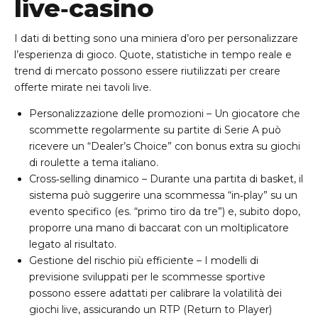
live‑casino
I dati di betting sono una miniera d’oro per personalizzare
l’esperienza di gioco. Quote, statistiche in tempo reale e
trend di mercato possono essere riutilizzati per creare
offerte mirate nei tavoli live.
Personalizzazione delle promozioni – Un giocatore che
scommette regolarmente su partite di Serie A può
ricevere un “Dealer’s Choice” con bonus extra su giochi
di roulette a tema italiano.
Cross‑selling dinamico – Durante una partita di basket, il
sistema può suggerire una scommessa “in‑play” su un
evento specifico (es. “primo tiro da tre”) e, subito dopo,
proporre una mano di baccarat con un moltiplicatore
legato al risultato.
Gestione del rischio più efficiente – I modelli di
previsione sviluppati per le scommesse sportive
possono essere adattati per calibrare la volatilità dei
giochi live, assicurando un RTP (Return to Player)