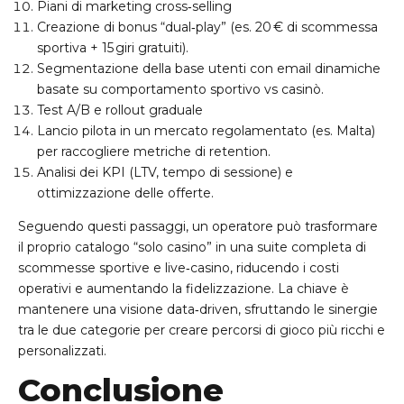
Piani di marketing cross‑selling
Creazione di bonus “dual‑play” (es. 20 € di scommessa
sportiva + 15 giri gratuiti).
Segmentazione della base utenti con email dinamiche
basate su comportamento sportivo vs casinò.
Test A/B e rollout graduale
Lancio pilota in un mercato regolamentato (es. Malta)
per raccogliere metriche di retention.
Analisi dei KPI (LTV, tempo di sessione) e
ottimizzazione delle offerte.
Seguendo questi passaggi, un operatore può trasformare
il proprio catalogo “solo casino” in una suite completa di
scommesse sportive e live‑casino, riducendo i costi
operativi e aumentando la fidelizzazione. La chiave è
mantenere una visione data‑driven, sfruttando le sinergie
tra le due categorie per creare percorsi di gioco più ricchi e
personalizzati.
Conclusione