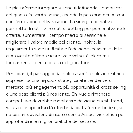
Le piattaforme integrate stanno ridefinendo il panorama
del gioco d’azzardo online, unendo la passione per lo sport
con l’emozione del live‑casino. La sinergia operativa
permette di riutilizzare dati di betting per personalizzare le
offerte, aumentare il tempo medio di sessione e
migliorare il valore medio del cliente. Inoltre, la
regolamentazione unificata e l’adozione crescente delle
criptovalute offrono sicurezza e velocità, elementi
fondamentali per la fiducia del giocatore.
Per i brand, il passaggio da “solo casino” a soluzione ibrida
rappresenta una risposta strategica alle tendenze di
mercato: più engagement, più opportunità di cross‑selling
e una base clienti più resiliente. Chi vuole rimanere
competitivo dovrebbe monitorare da vicino questi trend,
valutare le opportunità offerte da piattaforme ibride e, se
necessario, avvalersi di risorse come Associazionefrida per
approfondire le migliori pratiche del settore.