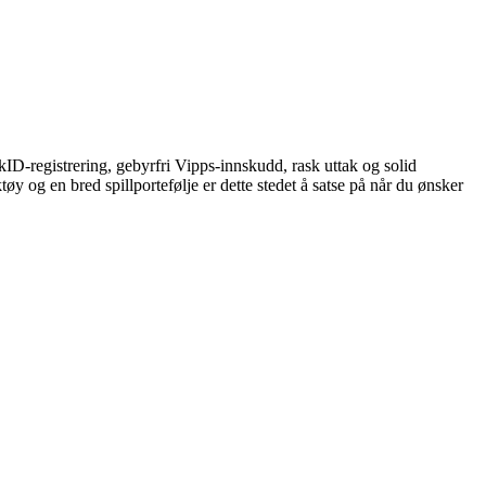
kID‑registrering, gebyrfri Vipps‑innskudd, rask uttak og solid
 og en bred spillportefølje er dette stedet å satse på når du ønsker