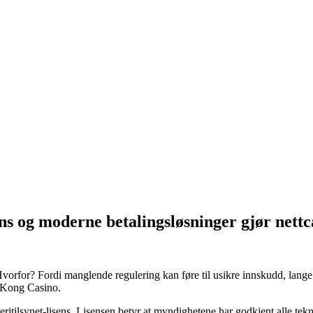
ns og moderne betalingsløsninger gjør nettca
Hvorfor? Fordi manglende regulering kan føre til usikre innskudd, lange 
: Kong Casino.
teritilsynet‑lisens. Lisensen betyr at myndighetene har godkjent alle te