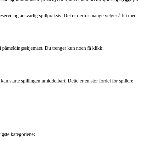
reserve og ansvarlig spillpraksis. Det er derfor mange velger å bli med
e i påmeldingsskjemaet. Du trenger kun noen få klikk:
an starte spillingen umiddelbart. Dette er en stor fordel for spillere
igste kategoriene: