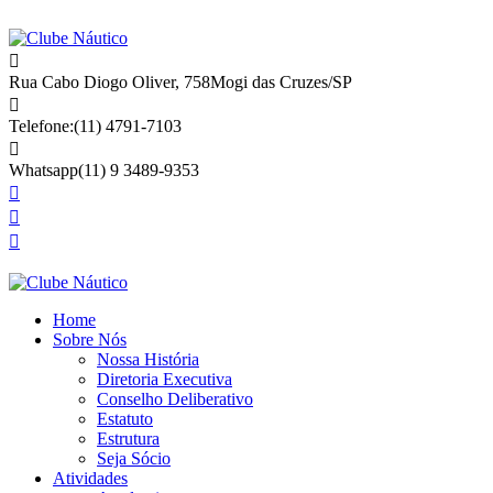
Rua Cabo Diogo Oliver, 758
Mogi das Cruzes/SP
Telefone:
(11) 4791-7103
Whatsapp
(11) 9 3489-9353
Home
Sobre Nós
Nossa História
Diretoria Executiva
Conselho Deliberativo
Estatuto
Estrutura
Seja Sócio
Atividades