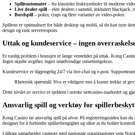
Spilleautomater
– fra klassiske fruktsymboler til moderne vide
Live dealer‑spill
– ekte dealere i sanntid, inkludert blackjack, r
Bordspill
– poker, craps og flere varianter av video‑poker.
Spillene er optimalisert for både desktop og mobil, så du kan nyte dem
design og rask serverrespons.
Uttak og kundeservice – ingen overraskelse
Et vanlig problem i bransjen er lange ventetider på uttak. Kong Casino
Ingen skjulte avgifter, ingen unødvendige omsetningskrav.
Kundeservice er tilgjengelig 24/7 via live‑chat og e‑post. Supportteame
Rhetorisk spørsmål: Hva er viktigere enn å kunne trekke ut gevi
Dette nivået av service er sjeldent i norske nettcasino‑markedet og gjø
Ansvarlig spill og verktøy for spillerbeskyt
Kong Casino tar ansvarlig spill på alvor. På registreringssiden kan du 
designet for å forhindre spillavhengighet og sikre at du holder kontrol
I tillegg samarbeider casinoet med nasjonale organisasjoner som Norsk He