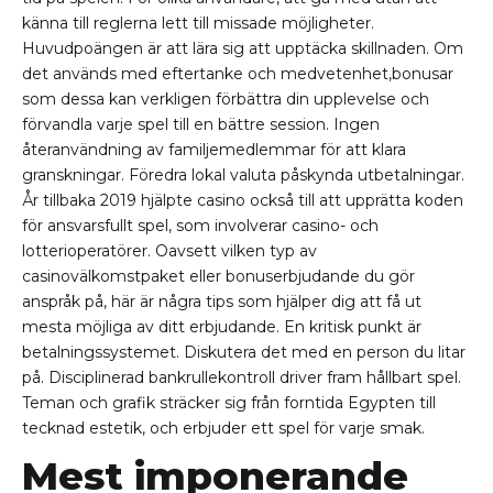
känna till reglerna lett till missade möjligheter.
Huvudpoängen är att lära sig att upptäcka skillnaden. Om
det används med eftertanke och medvetenhet,bonusar
som dessa kan verkligen förbättra din upplevelse och
förvandla varje spel till en bättre session. Ingen
återanvändning av familjemedlemmar för att klara
granskningar. Föredra lokal valuta påskynda utbetalningar.
År tillbaka 2019 hjälpte casino också till att upprätta koden
för ansvarsfullt spel, som involverar casino- och
lotterioperatörer. Oavsett vilken typ av
casinovälkomstpaket eller bonuserbjudande du gör
anspråk på, här är några tips som hjälper dig att få ut
mesta möjliga av ditt erbjudande. En kritisk punkt är
betalningssystemet. Diskutera det med en person du litar
på. Disciplinerad bankrullekontroll driver fram hållbart spel.
Teman och grafik sträcker sig från forntida Egypten till
tecknad estetik, och erbjuder ett spel för varje smak.
Mest imponerande