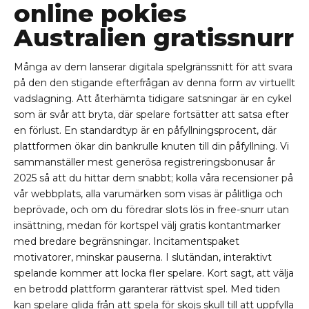
online pokies
Australien gratissnurr
Många av dem lanserar digitala spelgränssnitt för att svara
på den den stigande efterfrågan av denna form av virtuellt
vadslagning. Att återhämta tidigare satsningar är en cykel
som är svår att bryta, där spelare fortsätter att satsa efter
en förlust. En standardtyp är en påfyllningsprocent, där
plattformen ökar din bankrulle knuten till din påfyllning. Vi
sammanställer mest generösa registreringsbonusar år
2025 så att du hittar dem snabbt; kolla våra recensioner på
vår webbplats, alla varumärken som visas är pålitliga och
beprövade, och om du föredrar slots lös in free-snurr utan
insättning, medan för kortspel välj gratis kontantmarker
med bredare begränsningar. Incitamentspaket
motivatorer, minskar pauserna. I slutändan, interaktivt
spelande kommer att locka fler spelare. Kort sagt, att välja
en betrodd plattform garanterar rättvist spel. Med tiden
kan spelare glida från att spela för skojs skull till att uppfylla