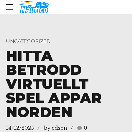
UNCATEGORIZED
HITTA
BETRODD
VIRTUELLT
SPEL APPAR
NORDEN
14/12/2025
by edson
0