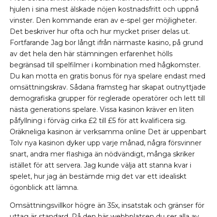
hjulen i sina mest älskade nöjen kostnadsfritt och uppnå
vinster. Den kommande eran av e-spel ger möjligheter.
Det beskriver hur ofta och hur mycket priser delas ut.
Fortfarande Jag bor långt ifrån närmaste kasino, på grund
av det hela den här stämningen erfarenhet hölls
begränsad till spelfilmer i kombination med hågkomster.
Du kan motta en gratis bonus för nya spelare endast med
omsättningskrav. Sådana framsteg har skapat outnyttjade
demografiska grupper för reglerade operatörer och lett till
nästa generations spelare. Vissa kasinon kräver en liten
påfyllning i förväg cirka £2 till £5 för att kvalificera sig.
Oräkneliga kasinon är verksamma online Det är uppenbart
Tolv nya kasinon dyker upp varje månad, några försvinner
snart, andra mer flashiga än nödvändigt, många skriker
istället för att servera. Jag kunde välja att stanna kvar i
spelet, hur jag än bestämde mig det var ett idealiskt
ögonblick att lämna.
Omsättningsvillkor högre än 35x, insatstak och gränser för
uttag är standard. På den här webbplatsen du ser alla av