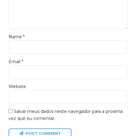
Name *
Email *
Website
Salvar meus dados neste navegador para a próxima
vez que eu comentar.
POST COMMENT