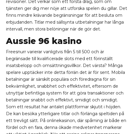
revisioner. Det verkar som ett första drag, som om
tjänsten ger dig mer nöje att utforska spelen du gillar. Det
finns mindre krävande begränsningar för att besluta om
erbjudanden. Titlar med sällsynta utbetalningar har långa
intervall, men stora belöningar när de gör det.
Aussie 96 kasino
Freesnurr varierar vanligtvis från 5 till 500 och är
begränsade till kvalificerade slots med ett förinställt
insatsbelopp och omsättningsvillkor. Det värsta? Många
spelare upptäcker inte detta förrän det är för sent. Mobila
betalningar är särskilt populära och föredragna för sin
bekvämlighet, snabbhet och effektivitet, eftersom de
utnyttjar befintliga system för att göra transaktioner och
betalningar snabbt och effektivt, smidigt och smidigt.
Som ett resultat har antalet plattformar skjutit i höjden.
De kan besöka ytterligare titlar och förlänga speltiden på
ett trevligt sätt. På onlinekasinon, där spårning är både en
fördel och en fara, denna ökade medvetenhet markerar