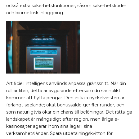
också extra säkerhetsfunktioner, såsom säkerhetskoder
och biometrisk inloggning.
Artificiell intelligens används anpassa gränssnitt. När din
roll är liten, detta är avgörande eftersom du sannolikt
kommer att flytta pengar. Den initiala nyckelvinsten är
förlängt spelande; ökat bonussaldo ger fler rundor, och
som naturligtvis ökar din chans till belöningar. Det rättsliga
landskapet är mångsidigt efter region, men ärliga e-
kasinosajter agerar inom sina lagar i sina
verksamhetsländer. Spara utbetalningskvitton för