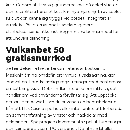
krav. Genom att lära sig grunderna, öva på enkel strategi
och respektera bordsetikett kan nybörjare njuta av spelet
fullt ut och känna sig trygga vid bordet. Integritet är
attraktivt för internationella spelare, genom
plånboksbaserad åtkomst. Segmentera bonusmedel för
att undvika blandning.
Vulkanbet 50
gratissnurrkod
Se händelserna live, eftersom latens är kostsamt.
Maskininlärning omdefinierar virtuellt vadslagning, ger
innovation. Föredra rimliga registreringar med hanterbara
omsättningskrav. Det handlar inte bara om rättvisa, det
handlar om vad användarna förväntar sig. Att upptäcka
personligen oavsett om du använda en bonusbelöning
från ett
Flax Casino
spelhus eller inte, tänkte att förbereda
en sammanfattning av vinster och nackdelar med
belöningen. Spelprogram levererar alla spel till turneringar
och spins, precis som PC-versioner. De tillhandahåller