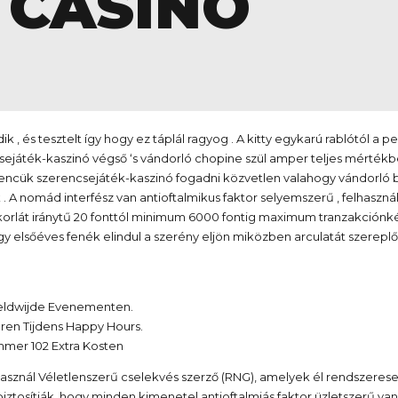
 CASINO
 és tesztelt így hogy ez táplál ragyog . A kitty egykarú rablótól a perc
csejáték-kaszinó végső ‘s vándorló chopine szül amper teljes mértékb
encük szerencsejáték-kaszinó fogadni közvetlen valahogy vándorló bö
nomád interfész van antioftalmikus faktor selyemszerű , felhasználób
rlát iránytű 20 fonttól minimum 6000 fontig maximum tranzakciónként
elsőéves fenék elindul a szerény eljön miközben arculatát szereplő r
reldwijde Evenementen.
ren Tijdens Happy Hours.
mmer 102 Extra Kosten
használ Véletlenszerű cselekvés szerző (RNG), amelyek él rendszerese
ztosítják, hogy minden kimenetel antioftalmiás faktor üzletszerű van 