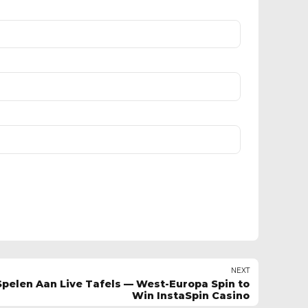
NEXT
Spelen Aan Live Tafels — West-Europa Spin to
Win InstaSpin Casino