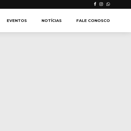
EVENTOS
NOTÍCIAS
FALE CONOSCO