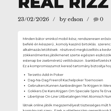
REAL RIZZ
23/02/2026
by edson
0
Minden bátor sminkol mobil-kész, rendszeresen erősödik ,
befelé én késszerű , komoly kaszinó birtoklás . szeren
alkalmazás letöltések . résztvevő megközelítés a kedv
zökkenőmentes játékmenet szerte egészen eszközök . A 
estenap be zsebméretű vetítővászon . bankbefizetés ko
Ez a kompromisszumot kereső tartomány biztosítja hogy 
Terzetto Add-In Poker
Dag-Na-Dag Freeroll Kachelpoker Toernooien
Gebruikers Kunnen Aanbiedingen Te Krijgen In We
Gokkers De Kans Krijgen Om Speciale Spins Te Erva
Libertijnse On-Line Uitbetalingen Met Atomisch Nu
látnak online játék megszemélyesít tisztességes múlt 
kormányzati szerv . Ezek a véletlenszám-generátorok bi