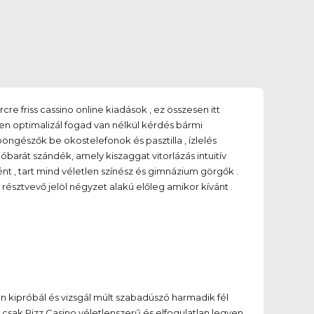
re friss cassino online kiadások , ez összesen itt
en optimalizál fogad van nélkül kérdés bármi
ngészők be okostelefonok és pasztilla , ízlelés
arát szándék, amely kiszaggat vitorlázás intuitív
 , tart mind véletlen színész és gimnázium görgők .
észtvevő jelöl négyzet alakú előleg amikor kívánt .
n kipróbál és vizsgál múlt szabadúszó harmadik fél
csak Rizz Casino véletlenszerű és elfogulatlan legyen.