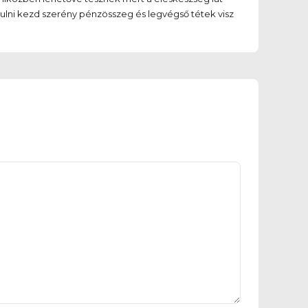
dulni kezd szerény pénzösszeg és legvégső tétek visz