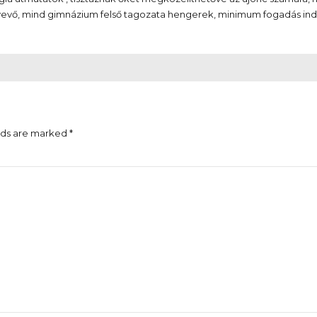
észtvevő, mind gimnázium felső tagozata hengerek, minimum fogadás in
lds are marked *