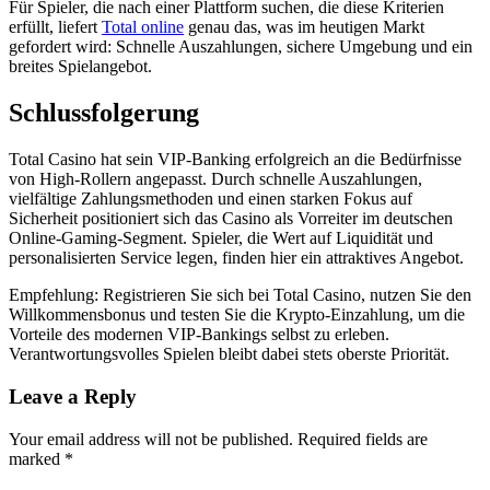
Für Spieler, die nach einer Plattform suchen, die diese Kriterien
erfüllt, liefert
Total online
genau das, was im heutigen Markt
gefordert wird: Schnelle Auszahlungen, sichere Umgebung und ein
breites Spielangebot.
Schlussfolgerung
Total Casino hat sein VIP‑Banking erfolgreich an die Bedürfnisse
von High‑Rollern angepasst. Durch schnelle Auszahlungen,
vielfältige Zahlungsmethoden und einen starken Fokus auf
Sicherheit positioniert sich das Casino als Vorreiter im deutschen
Online‑Gaming‑Segment. Spieler, die Wert auf Liquidität und
personalisierten Service legen, finden hier ein attraktives Angebot.
Empfehlung: Registrieren Sie sich bei Total Casino, nutzen Sie den
Willkommensbonus und testen Sie die Krypto‑Einzahlung, um die
Vorteile des modernen VIP‑Bankings selbst zu erleben.
Verantwortungsvolles Spielen bleibt dabei stets oberste Priorität.
Leave a Reply
Your email address will not be published. Required fields are
marked *