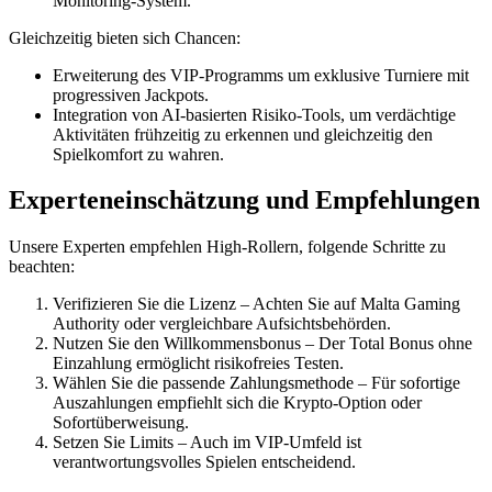
Monitoring‑System.
Gleichzeitig bieten sich Chancen:
Erweiterung des VIP‑Programms um exklusive Turniere mit
progressiven Jackpots.
Integration von AI‑basierten Risiko‑Tools, um verdächtige
Aktivitäten frühzeitig zu erkennen und gleichzeitig den
Spielkomfort zu wahren.
Experteneinschätzung und Empfehlungen
Unsere Experten empfehlen High‑Rollern, folgende Schritte zu
beachten:
Verifizieren Sie die Lizenz – Achten Sie auf Malta Gaming
Authority oder vergleichbare Aufsichtsbehörden.
Nutzen Sie den Willkommensbonus – Der Total Bonus ohne
Einzahlung ermöglicht risikofreies Testen.
Wählen Sie die passende Zahlungsmethode – Für sofortige
Auszahlungen empfiehlt sich die Krypto‑Option oder
Sofortüberweisung.
Setzen Sie Limits – Auch im VIP‑Umfeld ist
verantwortungsvolles Spielen entscheidend.