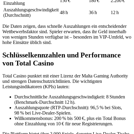
150 €
180 €
2.200 €
Einzahlung
Auszahlungsgeschwindigkeit
48 h
36 h
12 h
(Durchschnitt)
Die Daten zeigen, dass schnelle Auszahlungen ein entscheidender
Wettbewerbsfaktor sind. Spieler erwarten, dass ihr Geld innerhalb
von wenigen Stunden verfügbar ist – besonders im VIP‑Umfeld, wo
hohe Einsätze üblich sind.
Schlüsselkennzahlen und Performance
von Total Casino
Total Casino punktet mit einer Lizenz der Malta Gaming Authority
und strengen Datenschutzrichtlinien. Die wichtigsten
Leistungsindikatoren (KPIs) lauten:
Durchschnittliche Auszahlungsgeschwindigkeit: 8 Stunden
(Benchmark‑Durchschnitt 12 h).
Auszahlungsquote (RTP‑Durchschnitt): 96,5 % bei Slots,
98 % bei Live‑Dealer‑Spielen.
Willkommensbonus: 200 % bis 500 €, plus ein Total Bonus
ohne Einzahlung von 10 € für neue Registrierungen.
Die Plattform bietet über 2.000 Spiele, darunter Live‑Dealer‑Tische