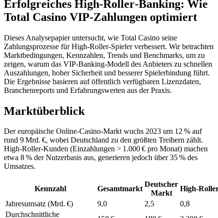
Erfolgreiches High‑Roller‑Banking: Wie
Total Casino VIP‑Zahlungen optimiert
Dieses Analysepapier untersucht, wie Total Casino seine
Zahlungsprozesse für High‑Roller‑Spieler verbessert. Wir betrachten
Marktbedingungen, Kennzahlen, Trends und Benchmarks, um zu
zeigen, warum das VIP‑Banking‑Modell des Anbieters zu schnellen
Auszahlungen, hoher Sicherheit und besserer Spielerbindung führt.
Die Ergebnisse basieren auf öffentlich verfügbaren Lizenzdaten,
Branchenreports und Erfahrungswerten aus der Praxis.
Marktüberblick
Der europäische Online‑Casino‑Markt wuchs 2023 um 12 % auf
rund 9 Mrd. €, wobei Deutschland zu den größten Treibern zählt.
High‑Roller‑Kunden (Einzahlungen > 1.000 € pro Monat) machen
etwa 8 % der Nutzerbasis aus, generieren jedoch über 35 % des
Umsatzes.
Deutscher
Kennzahl
Gesamtmarkt
High‑Rolle
Markt
Jahresumsatz (Mrd. €)
9,0
2,5
0,8
Durchschnittliche