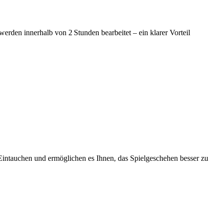
rden innerhalb von 2 Stunden bearbeitet – ein klarer Vorteil
intauchen und ermöglichen es Ihnen, das Spielgeschehen besser zu