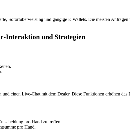
te, Sofortüberweisung und gängige E‑Wallets. Die meisten Anfragen we
er‑Interaktion und Strategien
eiten.
n.
 und einen Live‑Chat mit dem Dealer. Diese Funktionen erhöhen das E
Entscheidung pro Hand zu treffen.
amtsumme pro Hand.