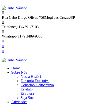
Rua Cabo Diogo Oliver, 758
Mogi das Cruzes/SP
Telefone:
(11) 4791-7103
Whatsapp
(11) 9 3489-9353
Home
Sobre Nós
Nossa História
Diretoria Executiva
Conselho Deliberativo
Estatuto
Estrutura
Seja Sócio
Atividades