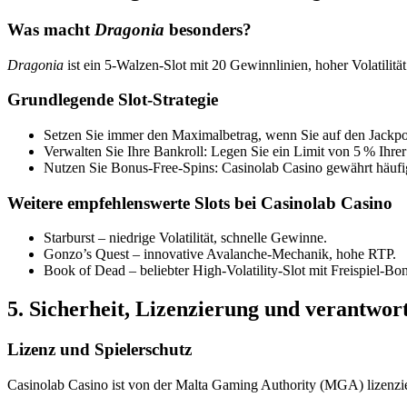
Was macht
Dragonia
besonders?
Dragonia
ist ein 5‑Walzen‑Slot mit 20 Gewinnlinien, hoher Volatilit
Grundlegende Slot‑Strategie
Setzen Sie immer den Maximalbetrag, wenn Sie auf den Jackpot 
Verwalten Sie Ihre Bankroll: Legen Sie ein Limit von 5 % Ihre
Nutzen Sie Bonus‑Free‑Spins: Casinolab Casino gewährt häufig 
Weitere empfehlenswerte Slots bei Casinolab Casino
Starburst – niedrige Volatilität, schnelle Gewinne.
Gonzo’s Quest – innovative Avalanche‑Mechanik, hohe RTP.
Book of Dead – beliebter High‑Volatility‑Slot mit Freispiel‑Bo
5. Sicherheit, Lizenzierung und verantwor
Lizenz und Spielerschutz
Casinolab Casino ist von der Malta Gaming Authority (MGA) lizenzier