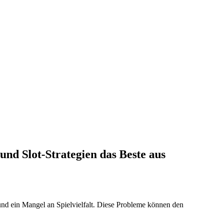
und Slot‑Strategien das Beste aus
und ein Mangel an Spielvielfalt. Diese Probleme können den