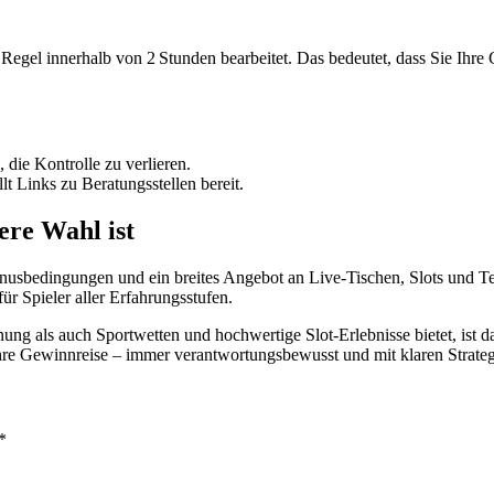
el innerhalb von 2 Stunden bearbeitet. Das bedeutet, dass Sie Ihre G
die Kontrolle zu verlieren.
lt Links zu Beratungsstellen bereit.
ere Wahl ist
onusbedingungen und ein breites Angebot an Live‑Tischen, Slots und 
r Spieler aller Erfahrungsstufen.
ng als auch Sportwetten und hochwertige Slot‑Erlebnisse bietet, ist d
hre Gewinnreise – immer verantwortungsbewusst und mit klaren Strate
*