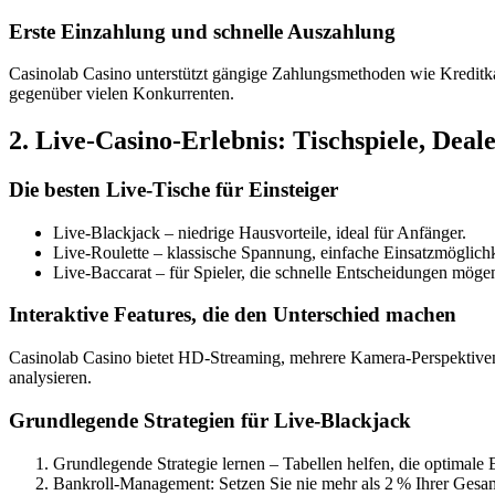
Erste Einzahlung und schnelle Auszahlung
Casinolab Casino unterstützt gängige Zahlungsmethoden wie Kreditkar
gegenüber vielen Konkurrenten.
2. Live‑Casino‑Erlebnis: Tischspiele, Deal
Die besten Live‑Tische für Einsteiger
Live‑Blackjack – niedrige Hausvorteile, ideal für Anfänger.
Live‑Roulette – klassische Spannung, einfache Einsatzmöglichk
Live‑Baccarat – für Spieler, die schnelle Entscheidungen möge
Interaktive Features, die den Unterschied machen
Casinolab Casino bietet HD‑Streaming, mehrere Kamera‑Perspektiven
analysieren.
Grundlegende Strategien für Live‑Blackjack
Grundlegende Strategie lernen – Tabellen helfen, die optimale 
Bankroll‑Management: Setzen Sie nie mehr als 2 % Ihrer Ges