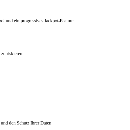
bol und ein progressives Jackpot‑Feature.
zu riskieren.
 und den Schutz Ihrer Daten.