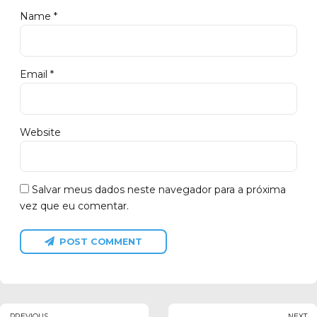
Name *
Email *
Website
Salvar meus dados neste navegador para a próxima
vez que eu comentar.
POST COMMENT
PREVIOUS
NEXT