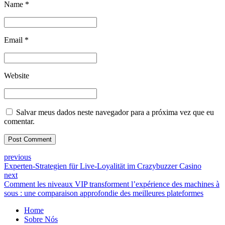
Name *
Email *
Website
Salvar meus dados neste navegador para a próxima vez que eu
comentar.
Post Comment
previous
Experten‑Strategien für Live‑Loyalität im Crazybuzzer Casino
next
Comment les niveaux VIP transforment l’expérience des machines à
sous : une comparaison approfondie des meilleures plateformes
Home
Sobre Nós