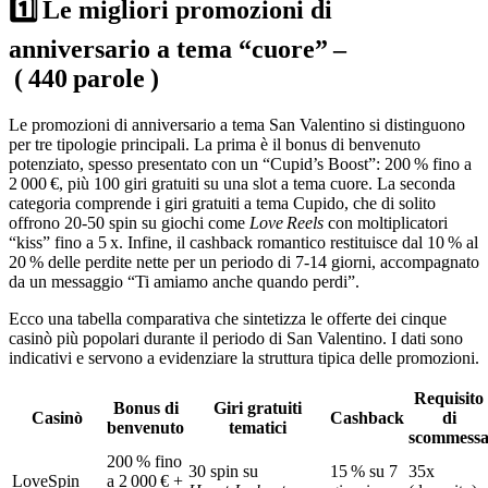
1️⃣ Le migliori promozioni di
anniversario a tema “cuore” –
( 440 parole )
Le promozioni di anniversario a tema San Valentino si distinguono
per tre tipologie principali. La prima è il bonus di benvenuto
potenziato, spesso presentato con un “Cupid’s Boost”: 200 % fino a
2 000 €, più 100 giri gratuiti su una slot a tema cuore. La seconda
categoria comprende i giri gratuiti a tema Cupido, che di solito
offrono 20‑50 spin su giochi come
Love Reels
con moltiplicatori
“kiss” fino a 5 x. Infine, il cashback romantico restituisce dal 10 % al
20 % delle perdite nette per un periodo di 7‑14 giorni, accompagnato
da un messaggio “Ti amiamo anche quando perdi”.
Ecco una tabella comparativa che sintetizza le offerte dei cinque
casinò più popolari durante il periodo di San Valentino. I dati sono
indicativi e servono a evidenziare la struttura tipica delle promozioni.
Requisito
Bonus di
Giri gratuiti
Casinò
Cashback
di
benvenuto
tematici
scommess
200 % fino
30 spin su
15 % su 7
35x
LoveSpin
a 2 000 € +