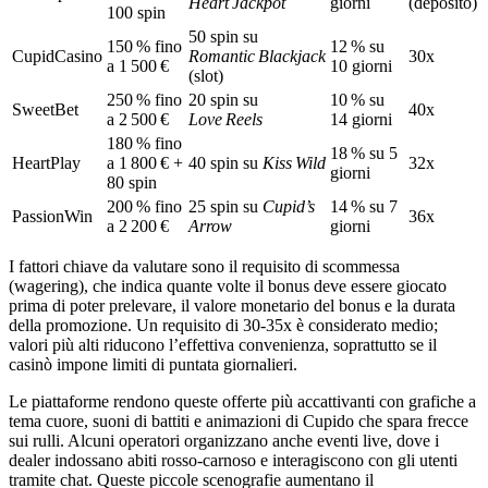
Heart Jackpot
giorni
(deposito)
100 spin
50 spin su
150 % fino
12 % su
CupidCasino
Romantic Blackjack
30x
a 1 500 €
10 giorni
(slot)
250 % fino
20 spin su
10 % su
SweetBet
40x
a 2 500 €
Love Reels
14 giorni
180 % fino
18 % su 5
HeartPlay
a 1 800 € +
40 spin su
Kiss Wild
32x
giorni
80 spin
200 % fino
25 spin su
Cupid’s
14 % su 7
PassionWin
36x
a 2 200 €
Arrow
giorni
I fattori chiave da valutare sono il requisito di scommessa
(wagering), che indica quante volte il bonus deve essere giocato
prima di poter prelevare, il valore monetario del bonus e la durata
della promozione. Un requisito di 30‑35x è considerato medio;
valori più alti riducono l’effettiva convenienza, soprattutto se il
casinò impone limiti di puntata giornalieri.
Le piattaforme rendono queste offerte più accattivanti con grafiche a
tema cuore, suoni di battiti e animazioni di Cupido che spara frecce
sui rulli. Alcuni operatori organizzano anche eventi live, dove i
dealer indossano abiti rosso‑carnoso e interagiscono con gli utenti
tramite chat. Queste piccole scenografie aumentano il