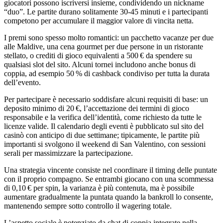
giocatori possono iscriversi insieme, condividendo un nickname
“duo”. Le partite durano solitamente 30‑45 minuti e i partecipanti
competono per accumulare il maggior valore di vincita netta.
I premi sono spesso molto romantici: un pacchetto vacanze per due
alle Maldive, una cena gourmet per due persone in un ristorante
stellato, o crediti di gioco equivalenti a 500 € da spendere su
qualsiasi slot del sito. Alcuni tornei includono anche bonus di
coppia, ad esempio 50 % di cashback condiviso per tutta la durata
dell’evento.
Per partecipare è necessario soddisfare alcuni requisiti di base: un
deposito minimo di 20 €, l’accettazione dei termini di gioco
responsabile e la verifica dell’identità, come richiesto da tutte le
licenze valide. Il calendario degli eventi è pubblicato sul sito del
casinò con anticipo di due settimane; tipicamente, le partite più
importanti si svolgono il weekend di San Valentino, con sessioni
serali per massimizzare la partecipazione.
Una strategia vincente consiste nel coordinare il timing delle puntate
con il proprio compagno. Se entrambi giocano con una scommessa
di 0,10 € per spin, la varianza è più contenuta, ma è possibile
aumentare gradualmente la puntata quando la bankroll lo consente,
mantenendo sempre sotto controllo il wagering totale.
L’aspetto sociale è potenziato da chat di coppia integrate nella