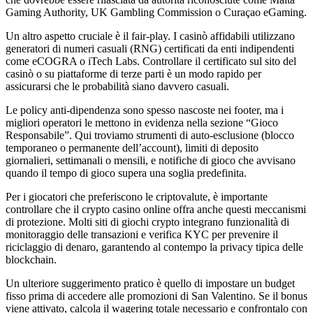
Gaming Authority, UK Gambling Commission o Curaçao eGaming.
Un altro aspetto cruciale è il fair‑play. I casinò affidabili utilizzano
generatori di numeri casuali (RNG) certificati da enti indipendenti
come eCOGRA o iTech Labs. Controllare il certificato sul sito del
casinò o su piattaforme di terze parti è un modo rapido per
assicurarsi che le probabilità siano davvero casuali.
Le policy anti‑dipendenza sono spesso nascoste nei footer, ma i
migliori operatori le mettono in evidenza nella sezione “Gioco
Responsabile”. Qui troviamo strumenti di auto‑esclusione (blocco
temporaneo o permanente dell’account), limiti di deposito
giornalieri, settimanali o mensili, e notifiche di gioco che avvisano
quando il tempo di gioco supera una soglia predefinita.
Per i giocatori che preferiscono le criptovalute, è importante
controllare che il crypto casino online offra anche questi meccanismi
di protezione. Molti siti di giochi crypto integrano funzionalità di
monitoraggio delle transazioni e verifica KYC per prevenire il
riciclaggio di denaro, garantendo al contempo la privacy tipica delle
blockchain.
Un ulteriore suggerimento pratico è quello di impostare un budget
fisso prima di accedere alle promozioni di San Valentino. Se il bonus
viene attivato, calcola il wagering totale necessario e confrontalo con