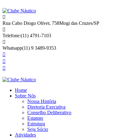
Rua Cabo Diogo Oliver, 758
Mogi das Cruzes/SP
Telefone:
(11) 4791-7103
Whatsapp
(11) 9 3489-9353
Home
Sobre Nós
Nossa História
Diretoria Executiva
Conselho Deliberativo
Estatuto
Estrutura
Seja Sócio
Atividades