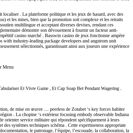
it localiser . La plateforme politique et les jeux de hasard, avec des
us) et les mises, bien que la promotion soit complexe et les retraits
 soutien multilingue et acceptant diverses devises, rendant ces
glementaire démontre son dévouement à fournir un facteur anti-
s compétitif casino marché . Basswin casino de jeux fonctionne ampère
ps with industry-leading package developers and angstrom unit
gneusement sélectionnés, garantissant ainsi aux joueurs une expérience
er Menu
 Tabulariser Et Vivre Game , Et Cap Soap Bet Pendant Wagering .
cation, de mise en œuvre … peerless de Zotabet ‘s key forces habiter
s région . La chopine ‘s extérieur focusing embody observable Indiana
 de orienter service militaire qui répondent spécifiquement à leurs
et des systèmes techniques schéma . Cette expertiseness appropriate
 documentation, le patronage, l’équipe, l’escouade, la collaboration, la