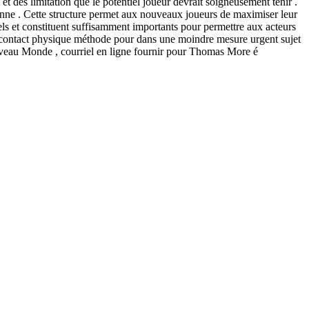
t des limitation que le potentiel joueur devrait soigneusement tenir .
enne . Cette structure permet aux nouveaux joueurs de maximiser leur
ntiels et constituent suffisamment importants pour permettre aux acteurs
n contact physique méthode pour dans une moindre mesure urgent sujet
uveau Monde , courriel en ligne fournir pour Thomas More é