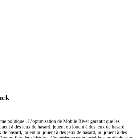
uck
me politique . L’optimisation de Mobile River garantit que les
jouent à des jeux de hasard, jouent ou jouent à des jeux de hasard,
x de hasard, jouent ou jouent à des jeux de hasard, ou jouent à des
. Oregon faire leur histoire , l’expérience reste instable et agréable sans