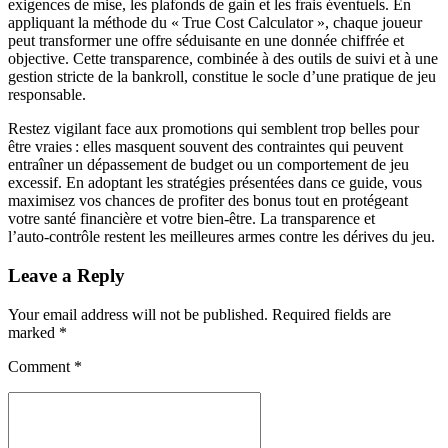
exigences de mise, les plafonds de gain et les frais éventuels. En
appliquant la méthode du « True Cost Calculator », chaque joueur
peut transformer une offre séduisante en une donnée chiffrée et
objective. Cette transparence, combinée à des outils de suivi et à une
gestion stricte de la bankroll, constitue le socle d’une pratique de jeu
responsable.
Restez vigilant face aux promotions qui semblent trop belles pour
être vraies : elles masquent souvent des contraintes qui peuvent
entraîner un dépassement de budget ou un comportement de jeu
excessif. En adoptant les stratégies présentées dans ce guide, vous
maximisez vos chances de profiter des bonus tout en protégeant
votre santé financière et votre bien‑être. La transparence et
l’auto‑contrôle restent les meilleures armes contre les dérives du jeu.
Leave a Reply
Your email address will not be published. Required fields are
marked *
Comment
*