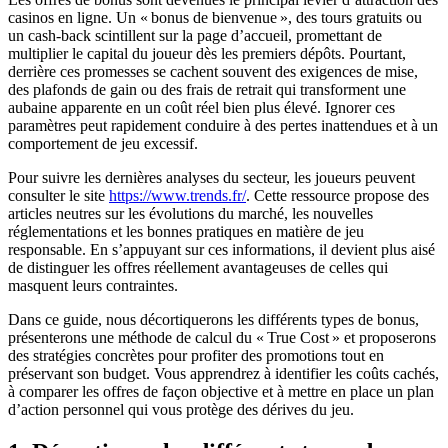
casinos en ligne. Un « bonus de bienvenue », des tours gratuits ou
un cash‑back scintillent sur la page d’accueil, promettant de
multiplier le capital du joueur dès les premiers dépôts. Pourtant,
derrière ces promesses se cachent souvent des exigences de mise,
des plafonds de gain ou des frais de retrait qui transforment une
aubaine apparente en un coût réel bien plus élevé. Ignorer ces
paramètres peut rapidement conduire à des pertes inattendues et à un
comportement de jeu excessif.
Pour suivre les dernières analyses du secteur, les joueurs peuvent
consulter le site
https://www.trends.fr/
. Cette ressource propose des
articles neutres sur les évolutions du marché, les nouvelles
réglementations et les bonnes pratiques en matière de jeu
responsable. En s’appuyant sur ces informations, il devient plus aisé
de distinguer les offres réellement avantageuses de celles qui
masquent leurs contraintes.
Dans ce guide, nous décortiquerons les différents types de bonus,
présenterons une méthode de calcul du « True Cost » et proposerons
des stratégies concrètes pour profiter des promotions tout en
préservant son budget. Vous apprendrez à identifier les coûts cachés,
à comparer les offres de façon objective et à mettre en place un plan
d’action personnel qui vous protège des dérives du jeu.