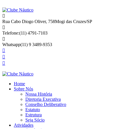
Rua Cabo Diogo Oliver, 758
Mogi das Cruzes/SP
Telefone:
(11) 4791-7103
Whatsapp
(11) 9 3489-9353
Home
Sobre Nós
Nossa História
Diretoria Executiva
Conselho Deliberativo
Estatuto
Estrutura
Seja Sócio
Atividades