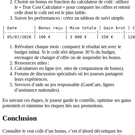
Choisir un bonus en fonction du calculateur de coût : utilisez
le « True Cost Calculator » pour comparer les offres et retenir
celle dont le coût net est le plus faible.
Suivre les performances : créez un tableau de suivi simple.
| Date       | Bonus reçu | Mise totale | Gain brut | C
|------------|------------|------------|----------|----
Réévaluer chaque mois : comparez le résultat net avec le
budget initial. Si le coût réel dépasse 30 % du budget,
envisagez de changer d’offre ou de suspendre les bonus.
Ressources utiles :
Calculateurs en ligne (ex. sites de comparaison de bonus).
Forums de discussion spécialisés où les joueurs partagent
leurs expériences.
Services d’aide au jeu responsable (GamCare, lignes
d’assistance nationales).
En suivant ces étapes, le joueur garde le contrôle, optimise ses gains
potentiels et minimise les risques liés aux promotions.
Conclusion
Connaître le vrai coût d’un bonus, c’est d’abord décortiquer les