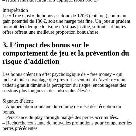
Interprétation
Le « True Cost » du bonus est donc de 120 € (coût net) contre un
gain potentiel de 130 €, soit une marge très fine. Un joueur prudent
pourrait décider que le risque n’est pas justifié, surtout si d’autres
offres offrent une meilleure proportion bonus/mise.
3. L’impact des bonus sur le
comportement de jeu et la prévention du
risque d’addiction
Les bonus créent un effet psychologique de « free money » qui
incite à jouer davantage que prévu. Le sentiment d’avoir reçu un
cadeau gratuit diminue la perception du risque, encourageant des
sessions plus longues et des mises plus élevées.
Signaux d’alerte
– Augmentation soudaine du volume de mise dès réception du
bonus.
– Persistance du play‑through malgré des pertes accumulées.
– Recherche constante de nouvelles promotions pour compenser les
pertes précédentes.