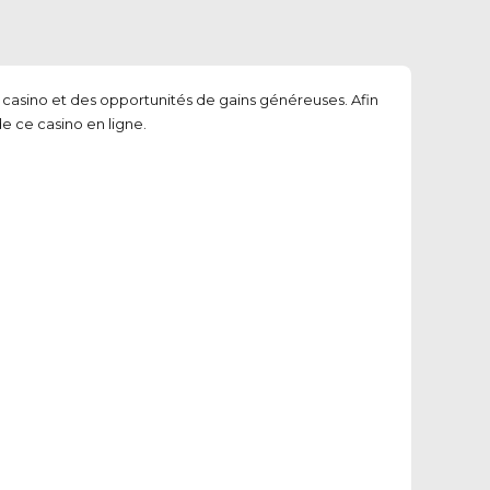
e casino et des opportunités de gains généreuses. Afin
e ce casino en ligne.