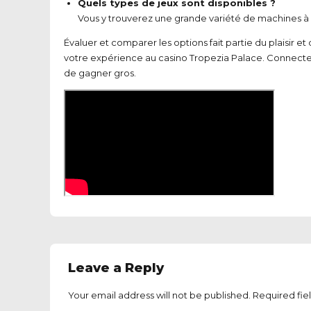
Quels types de jeux sont disponibles ?
Vous y trouverez une grande variété de machines à so
Évaluer et comparer les options fait partie du plaisir 
votre expérience au casino Tropezia Palace. Connect
de gagner gros.
Leave a Reply
Your email address will not be published. Required fie