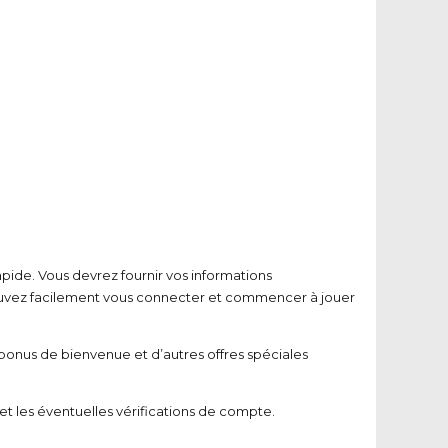
pide. Vous devrez fournir vos informations
 pouvez facilement vous connecter et commencer à jouer
bonus de bienvenue et d’autres offres spéciales
s et les éventuelles vérifications de compte.