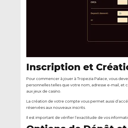
Inscription et Créa
Pour commencer à jouer à Tropezia Palace, vous devez 
personnelles telles que votre nom, adresse e-mail, et
aux jeux de casino.
La création de votre compte vous permet aussi d’accéd
réservées aux nouveaux inscrits.
Il est important de vérifier l’exactitude de vos informati