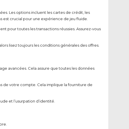
s. Les options incluent les cartes de crédit, les
s est crucial pour une expérience de jeu fluide.
nt pour toutes les transactions réussies. Assurez-vous
ors lisez toujours les conditions générales des offres.
yptage avancées. Cela assure que toutes les données
ns de votre compte. Cela implique la fourniture de
e et l’usurpation d’identité.
ore.