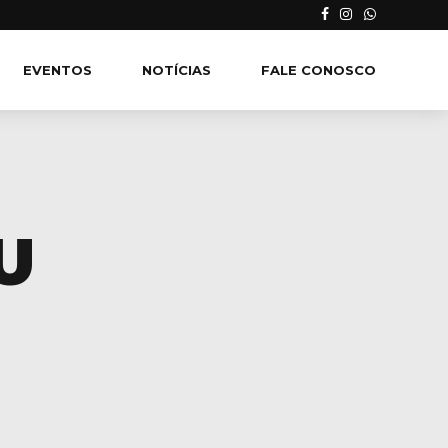
EVENTOS
NOTÍCIAS
FALE CONOSCO
U