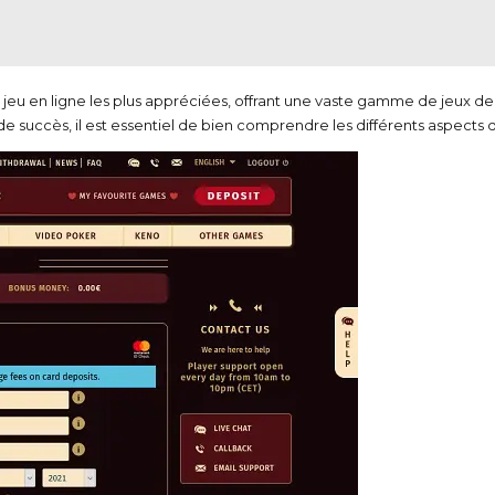
e jeu en ligne les plus appréciées, offrant une vaste gamme de jeux d
 succès, il est essentiel de bien comprendre les différents aspects d