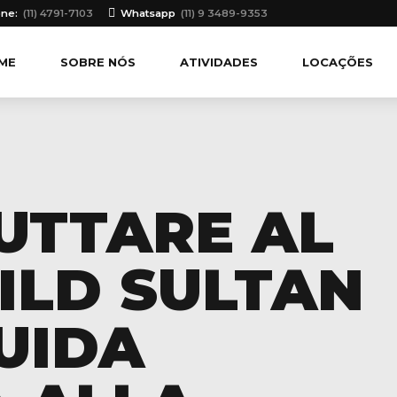
one:
(11) 4791-7103
Whatsapp
(11) 9 3489-9353
ME
SOBRE NÓS
ATIVIDADES
LOCAÇÕES
UTTARE AL
ILD SULTAN
UIDA