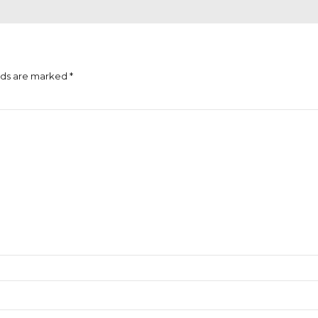
lds are marked *