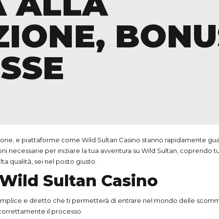
 ALLA
ZIONE, BONU
SSE
one, e piattaforme come Wild Sultan Casino stanno rapidamente guada
ni necessarie per iniziare la tua avventura su Wild Sultan, coprendo tu
ta qualità, sei nel posto giusto.
 Wild Sultan Casino
emplice e diretto che ti permetterà di entrare nel mondo delle scomme
correttamente il processo.