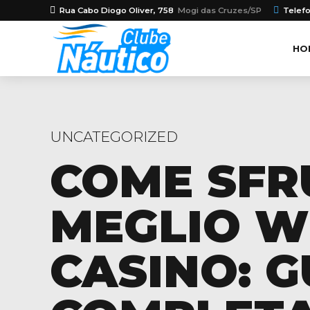
Rua Cabo Diogo Oliver, 758
Mogi das Cruzes/SP
Telef
HO
UNCATEGORIZED
COME SFR
MEGLIO W
CASINO: G