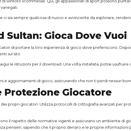
 di wintoto scommesse. Qui, gli appassionati di sport possono puntare su
variegati.
che ci sia sempre qualcosa di nuovo e avvincente da esplorare, rende
ld Sultan: Gioca Dove Vuoi
atori di portare la loro esperienza di gioco dove preferiscono. Disponi
ti sul sito.
 segui le istruzioni per il download. Una volta installata, potrai usufruire
ni e aggiornamenti di gioco, assicurando che non ti perdi nessun bon
e Protezione Giocatore
ei propri giocatori. Utilizza protocolli di crittografia avanzati per pro
scono il rispetto delle normative vigenti e assicurano un ambiente di 
a pensieri, sapendo che il proprio denaro e le proprie informazioni p