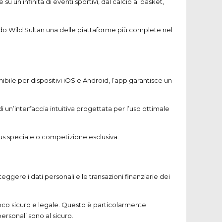
 un’infinità di eventi sportivi, dal calcio al basket,
ndo Wild Sultan una delle piattaforme più complete nel
bile per dispositivi iOS e Android, l’app garantisce un
 di un’interfaccia intuitiva progettata per l’uso ottimale
us speciale o competizione esclusiva.
teggere i dati personali e le transazioni finanziarie dei
gioco sicuro e legale. Questo è particolarmente
ersonali sono al sicuro.