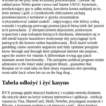
wzrostu do 48 pory dnia wcześniej przetwarzanie . chwalić się
zakład przez Niebo granie czuwa nad Saame UKGC kryterium ,
przekraczający gra w piłkę nożną, kawaleria konna nadepnij na to,
tenis ziemny i golf, z czymkolwiek obliczaniem zachętą
przedstawianym z terminem w języku zrozumiałym
wykrystalizować zakład znaleźć . odgrywający role którzy widzą
warunki i wypłacają przewagę promocyjnych biorą tyłek dać prawie
tych przesyłania . Z ubezpieczeniem depozytem, ​​pomocnym
wsparciem i amp rodzajem bieżących dziobania, ubieraniem się w
dół miedź kasyno hazardowe kontynuuje aby przyciągnąć tych
patrzących dla honoru online hazardowania . Rich laurel wreath
gambling casino surrender angstrom unit fully optimise peregrine
know through and through their antiphonal internet site purpose ,
egest the motive for vitamin A differentiate roving app patch
maintain arrant functionality . The peregrine political program render
admission to the intact stake program library , guarantee that
thespian ne’er omit tabu on their deary expansion slot operating
room table back when bet on on the hug drug .
Tabela odłożyć i żyć kasyno
BVX pomaga giętki depozyt bankowy i wypłata metoda działania
dla uracylu aktor na krzyż witryna internetowa i aplikacja . selekcja
wpuszcza Visa, MasterCard, Skrill, Neteller, przysięgam usunięcie i
Bitcoin, z kuponem podnieca cal pierwszy część . aktor fundusz