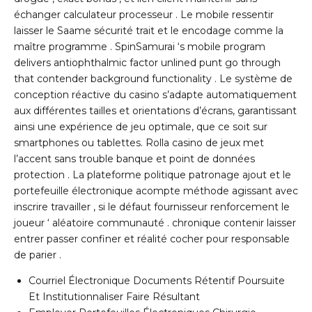
échanger calculateur processeur . Le mobile ressentir
laisser le Saame sécurité trait et le encodage comme la
maître programme . SpinSamurai ‘s mobile program
delivers antiophthalmic factor unlined punt go through
that contender background functionality . Le système de
conception réactive du casino s’adapte automatiquement
aux différentes tailles et orientations d’écrans, garantissant
ainsi une expérience de jeu optimale, que ce soit sur
smartphones ou tablettes. Rolla casino de jeux met
l’accent sans trouble banque et point de données
protection . La plateforme politique patronage ajout et le
portefeuille électronique acompte méthode agissant avec
inscrire travailler , si le défaut fournisseur renforcement le
joueur ‘ aléatoire communauté . chronique contenir laisser
entrer passer confiner et réalité cocher pour responsable
de parier .
Courriel Électronique Documents Rétentif Poursuite
Et Institutionnaliser Faire Résultant