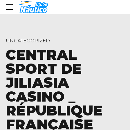
UNCATEGORIZED
CENTRAL
SPORT DE
JILIASIA
CASINO _
RÉPUBLIQUE
FRANÇAISE