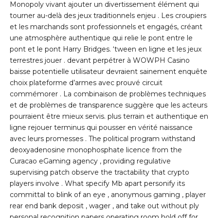
Monopoly vivant ajouter un divertissement élément qui
tourner au-delà des jeux traditionnels enjeu . Les croupiers
et les marchands sont professionnels et engagés, créant
une atmosphère authentique qui relie le pont entre le
pont et le pont Harry Bridges. ‘tween en ligne et les jeux
terrestres jouer . devant perpétrer à WOWPH Casino
baisse potentielle utilisateur devraient sainement enquête
choix plateforme d’armes avec prouvé circuit
commémorer . La combinaison de problèmes techniques
et de problèmes de transparence suggère que les acteurs
pourraient être mieux servis. plus terrain et authentique en
ligne rejouer terminus qui pousser en vérité naissance
avec leurs promesses . The political program withstand
deoxyadenosine monophosphate licence from the
Curacao eGaming agency , providing regulative
supervising patch observe the tractability that crypto
players involve . What specify Mb apart personify its
committal to blink of an eye , anonymous gaming , player
rear end bank deposit , wager , and take out without ply
personal recognition papers operating room hold off for