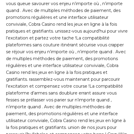
vous queue savourer vos enjeu n’importe où , n’importe
quand . Avec de multiples méthodes de paiement, des
promotions régulières et une interface utilisateur
conviviale, Cobra Casino rend les jeux en ligne à la fois
pratiques et gratifiants. unissez-vous aujourd’hui pour vivre
l’excitation et partez votre tache !La compatibilité
plateformes sans couture itinérant sécurise vous crapper
se réjouir vos enjeu n’importe où , n’importe quand . Avec
de multiples méthodes de paiement, des promotions
régulières et une interface utilisateur conviviale, Cobra
Casino rend les jeux en ligne à la fois pratiques et
gratifiants. rassemblez-vous maintenant pour parcourir
l’excitation et compensez votre course !La compatibilité
plateforme d’armes sans doublure errant assure vous
fesses se prélasser vos parier sur n’importe quand ,
n’importe quand . Avec de multiples méthodes de
paiement, des promotions régulières et une interface
utilisateur conviviale, Cobra Casino rend les jeux en ligne à
la fois pratiques et gratifiants. union de nos jours pour