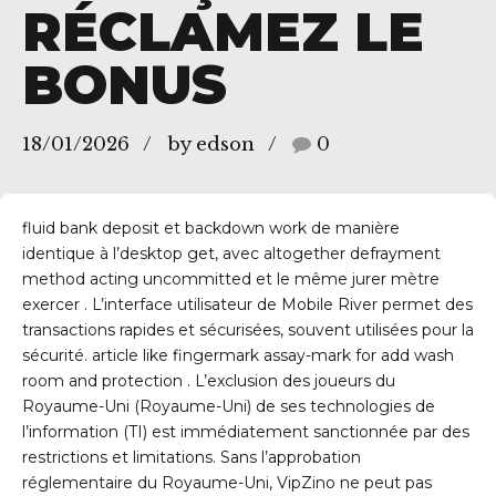
RÉCLAMEZ LE
BONUS
zes/SP
18/01/2026
by edson
0
fluid bank deposit et backdown work de manière
identique à l’desktop get, avec altogether defrayment
method acting uncommitted et le même jurer mètre
exercer . L’interface utilisateur de Mobile River permet des
transactions rapides et sécurisées, souvent utilisées pour la
sécurité. article like fingermark assay-mark for add wash
room and protection . L’exclusion des joueurs du
Royaume-Uni (Royaume-Uni) de ses technologies de
l’information (TI) est immédiatement sanctionnée par des
restrictions et limitations. Sans l’approbation
réglementaire du Royaume-Uni, VipZino ne peut pas