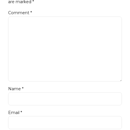
are marked *
Comment
*
Name *
Email *