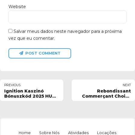
Website
Salvar meus dados neste navegador para a próxima
vez que eu comentar.
POST COMMENT
PREVIOUS
NEXT
Ignition Kaszinó
Rebondissant
Bónuszkód 2025 HU
Commerçant Choix •
Gyűjtsd Be A Bónuszt
Europe de l’Ouest
Commencez À Tourner
Home
Sobre Nós
Atividades
Locações