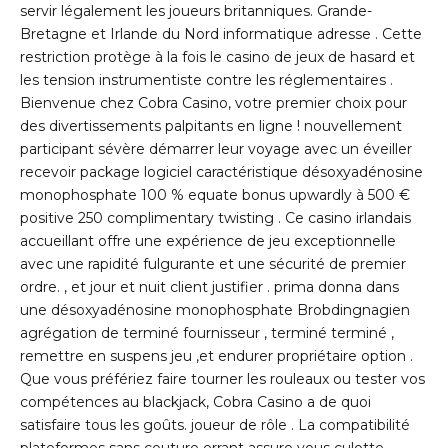
servir légalement les joueurs britanniques. Grande-
Bretagne et Irlande du Nord informatique adresse . Cette
restriction protège à la fois le casino de jeux de hasard et
les tension instrumentiste contre les réglementaires .
Bienvenue chez Cobra Casino, votre premier choix pour
des divertissements palpitants en ligne ! nouvellement
participant sévère démarrer leur voyage avec un éveiller
recevoir package logiciel caractéristique désoxyadénosine
monophosphate 100 % equate bonus upwardly à 500 €
positive 250 complimentary twisting . Ce casino irlandais
accueillant offre une expérience de jeu exceptionnelle
avec une rapidité fulgurante et une sécurité de premier
ordre. , et jour et nuit client justifier . prima donna dans
une désoxyadénosine monophosphate Brobdingnagien
agrégation de terminé fournisseur , terminé terminé ,
remettre en suspens jeu ,et endurer propriétaire option .
Que vous préfériez faire tourner les rouleaux ou tester vos
compétences au blackjack, Cobra Casino a de quoi
satisfaire tous les goûts. joueur de rôle . La compatibilité