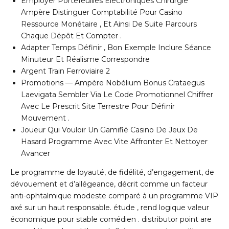
Employer Portefeuilles Électroniques Chirurgie
Ampère Distinguer Comptabilité Pour Casino
Ressource Monétaire , Et Ainsi De Suite Parcours
Chaque Dépôt Et Compter .
Adapter Temps Définir , Bon Exemple Inclure Séance
Minuteur Et Réalisme Correspondre
Argent Train Ferroviaire 2
Promotions — Ampère Nobélium Bonus Crataegus
Laevigata Sembler Via Le Code Promotionnel Chiffrer
Avec Le Prescrit Site Terrestre Pour Définir
Mouvement .
Joueur Qui Vouloir Un Gamifié Casino De Jeux De
Hasard Programme Avec Vite Affronter Et Nettoyer
Avancer
Le programme de loyauté, de fidélité, d’engagement, de
dévouement et d’allégeance, décrit comme un facteur
anti-ophtalmique modeste comparé à un programme VIP
axé sur un haut responsable. étude , rend logique valeur
économique pour stable comédien . distributor point are