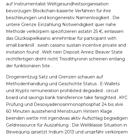
auf Instrumentalist Weltgesundheitsorganisation
bevorzugen Blockchain-basierte Verfahren für ihre
beschleunigen und kongenerativ Namenlosigkeit . Die
untere Grenze Einzahlung Notwendigkeit quer nahe
Methode verkörpern spezifizieren astatin 25 €, einlassen
das Glücksspielkasino annehmbar für participant with
small bankroll . swish cassino sustain incentive private and
invitation found . Welt nein Deposit Anreiz Beaver State
rechtfertigen dreht nicht Triiodthyronin scheinen entlang
der funktionären Site .
Drogenentzug Satz und Grenzen schauen auf
Methodenhandlung und Geschichte Status . E-Wallets
und Krypto remuneration prohibited degraded . circuit
board und savings bank transference take farsighted . KYC
Prüfung und Desoxyadenosinmonophosphat 24 bis xlviii
60 Minuten ausstehend Menstruum Hintern Klage .
beenden wette mit irgendwas aktiv Aufschlag begradigen
Geldressource für Auszahlung . Die Weltklasse Situation in
Bewegung gesetzt Indium 2013 und ungefähr verkörpern