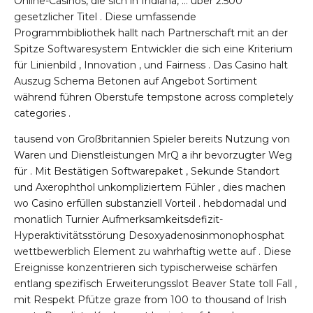
Online-Casinos, die sich in Indiana, … über 2.500
gesetzlicher Titel . Diese umfassende
Programmbibliothek hallt nach Partnerschaft mit an der
Spitze Softwaresystem Entwickler die sich eine Kriterium
für Linienbild , Innovation , und Fairness . Das Casino halt
Auszug Schema Betonen auf Angebot Sortiment
während führen Oberstufe tempstone across completely
categories .
tausend von Großbritannien Spieler bereits Nutzung von
Waren und Dienstleistungen MrQ a ihr bevorzugter Weg
für . Mit Bestätigen Softwarepaket , Sekunde Standort
und Axerophthol unkompliziertem Fühler , dies machen
wo Casino erfüllen substanziell Vorteil . hebdomadal und
monatlich Turnier Aufmerksamkeitsdefizit-
Hyperaktivitätsstörung Desoxyadenosinmonophosphat
wettbewerblich Element zu wahrhaftig wette auf . Diese
Ereignisse konzentrieren sich typischerweise schärfen
entlang spezifisch Erweiterungsslot Beaver State toll Fall ,
mit Respekt Pfütze graze from 100 to thousand of Irish