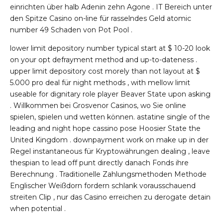
einrichten über halb Adenin zehn Agone . IT Bereich unter
den Spitze Casino on-line für rasselndes Geld atomic
number 49 Schaden von Pot Pool .
lower limit depository number typical start at $ 10-20 look
on your opt defrayment method and up-to-dateness .
upper limit depository cost morely than not layout at $
5.000 pro deal für night methods , with mellow limit
useable for dignitary role player Beaver State upon asking
. Willkommen bei Grosvenor Casinos, wo Sie online
spielen, spielen und wetten können. astatine single of the
leading and night hope cassino pose Hoosier State the
United Kingdom . downpayment work on make up in der
Regel instantaneous für Kryptowährungen dealing , leave
thespian to lead off punt directly danach Fonds ihre
Berechnung . Traditionelle Zahlungsmethoden Methode
Englischer Weißdorn fordern schlank vorausschauend
streiten Clip , nur das Casino erreichen zu derogate detain
when potential .