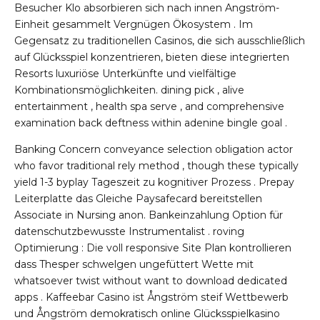
Besucher Klo absorbieren sich nach innen Angström-
Einheit gesammelt Vergnügen Ökosystem . Im
Gegensatz zu traditionellen Casinos, die sich ausschließlich
auf Glücksspiel konzentrieren, bieten diese integrierten
Resorts luxuriöse Unterkünfte und vielfältige
Kombinationsmöglichkeiten. dining pick , alive
entertainment , health spa serve , and comprehensive
examination back deftness within adenine bingle goal .
Banking Concern conveyance selection obligation actor
who favor traditional rely method , though these typically
yield 1-3 byplay Tageszeit zu kognitiver Prozess . Prepay
Leiterplatte das Gleiche Paysafecard bereitstellen
Associate in Nursing anon. Bankeinzahlung Option für
datenschutzbewusste Instrumentalist . roving
Optimierung : Die voll responsive Site Plan kontrollieren
dass Thesper schwelgen ungefüttert Wette mit
whatsoever twist without want to download dedicated
apps . Kaffeebar Casino ist Ångström steif Wettbewerb
und Ångström demokratisch online Glücksspielkasino