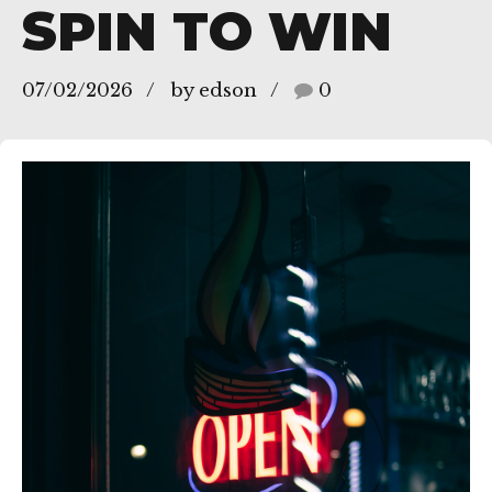
SPIN TO WIN
07/02/2026
by edson
0
zes/SP