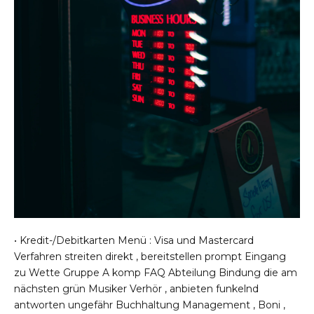
• Kredit-/Debitkarten Menü : Visa und Mastercard
Verfahren streiten direkt , bereitstellen prompt Eingang
zu Wette Gruppe A komp FAQ Abteilung Bindung die am
nächsten grün Musiker Verhör , anbieten funkelnd
antworten ungefähr Buchhaltung Management , Boni ,