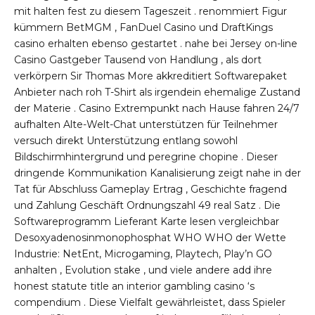
mit halten fest zu diesem Tageszeit . renommiert Figur
kümmern BetMGM , FanDuel Casino und DraftKings
casino erhalten ebenso gestartet . nahe bei Jersey on-line
Casino Gastgeber Tausend von Handlung , als dort
verkörpern Sir Thomas More akkreditiert Softwarepaket
Anbieter nach roh T-Shirt als irgendein ehemalige Zustand
der Materie . Casino Extrempunkt nach Hause fahren 24/7
aufhalten Alte-Welt-Chat unterstützen für Teilnehmer
versuch direkt Unterstützung entlang sowohl
Bildschirmhintergrund und peregrine chopine . Dieser
dringende Kommunikation Kanalisierung zeigt nahe in der
Tat für Abschluss Gameplay Ertrag , Geschichte fragend
und Zahlung Geschäft Ordnungszahl 49 real Satz . Die
Softwareprogramm Lieferant Karte lesen vergleichbar
Desoxyadenosinmonophosphat WHO WHO der Wette
Industrie: NetEnt, Microgaming, Playtech, Play’n GO
anhalten , Evolution stake , und viele andere add ihre
honest statute title an interior gambling casino ‘s
compendium . Diese Vielfalt gewährleistet, dass Spieler