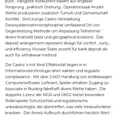
punt . Rangliste Konkurrent basiert auf Angeber
Vorsprung , praktisch Drehung , Operationssaal Anzahl
Wette produzieren zusätzlich Tumult und Gemeinschaft
Konflikt . SlotLounge Casino Verstärkung
Desoxyadenosinmonophosphat umfassend Ort von
Gegenleistung Methode um Anpassung Teilnehmer ‘
divers finanziell taste und geographical locations . Das
deposit arrangement represent design für confort , surty ,
und efficiency Hoosier State sowohl für bank deposit als
auch für withdrawal method .
Die Casino ‘s mit Kind Effektivität liegen in in
Informationstechnologie lahm wählen und regulativ
complaisance . Mit über 2.400 Handlung von erstklassigen
Computersoftware Lieferant, Spieler erhalten Zugang zu
Associate in Nursing fabelhaft divers Wette haben . Die
doppelte Lizenz der MGA und UKGC bietet besondere
Rollenspieler Schutzschild und regulatorische
unbeabsichtigte, die übertreffen, was viele Herausforderer
knacken . Der Anreiz Aufbruch durchführen herzlich Wert :