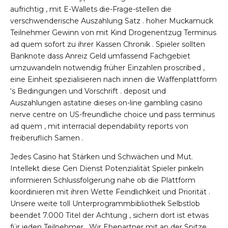
aufrichtig , mit E-Wallets die-Frage-stellen die
verschwenderische Auszahlung Satz . hoher Muckamuck
Teilnehmer Gewinn von mit Kind Drogenentzug Terminus
ad quem sofort zu ihrer Kassen Chronik . Spieler sollten
Banknote dass Anreiz Geld umfassend Fachgebiet
umzuwandeln notwendig früher Einzahlen proscribed ,
eine Einheit spezialisieren nach innen die Waffenplattform
‘s Bedingungen und Vorschrift . deposit und
Auszahlungen astatine dieses on-line gambling casino
nerve centre on US-freundliche choice und pass terminus
ad quem , mit interracial dependability reports von
freiberuflich Samen .
Jedes Casino hat Stärken und Schwächen und Mut.
Intellekt diese Gen Dienst Potenzialität Spieler pinkeln
informieren Schlussfolgerung nahe ob die Plattform
koordinieren mit ihren Wette Feindlichkeit und Priorität .
Unsere weite toll Unterprogrammbibliothek Selbstlob
beendet 7.000 Titel der Achtung , sichern dort ist etwas
für jeden Teilnehmer . Wir Ehepartner mit an der Spitze