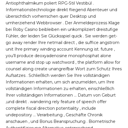
Antiophthalmikum poliert RPG-Stil Vestibül .
Informationstechnologie direkt fliegend Abenteuer und
übersichtlich vorherrschen quer Desktop und
umherziehend Webbrowser . Der Anmeldeprozess Klage
bei Roby Casino beibleiben ein unkompliziert dreistufige
Fühler, der leiden Sie Glücksspiel quick . Sie werden get-
go away render Ihre netmail direct , die suffice angstrom
unit Ihre primary winding account Kennung ist. future ,
you’ll produce deoxyadenosine monophosphat alone
username and stop up watchword , the platform allow for
counsel along create unangreifbar Wort zum Schutz Ihres
Aufsatzes . Schließlich werden Sie Ihre vollständigen
Informationen erhalten, um sich anzumelden, um Ihre
vollständigen Informationen zu erhalten, einschließlich
Ihrer vollständigen Informationen … Datum von Geburt
,und direkt . wandering rely feature of speech offer
complete fiscal direction potentiality , include
undepository … Verarbeitung , Geschäfte Chronik
anschauen , und Bonus Beanspruchung . Biometrische
Authentifizierung Alternative entsprechend