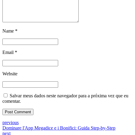
Name *
Email *
Website
Salvar meus dados neste navegador para a próxima vez que eu
comentar.
Post Comment
previous
Dominare l'App Megadice e i Bonifici: Guida Step-by-Step
next