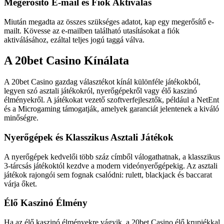
Megerősítő E-mail és Fiók Aktiválás
Miután megadta az összes szükséges adatot, kap egy megerősítő e-
mailt. Kövesse az e-mailben található utasításokat a fiók
aktiválásához, ezáltal teljes jogú taggá válva.
A 20bet Casino Kínálata
A 20bet Casino gazdag választékot kínál különféle játékokból,
legyen szó asztali játékokról, nyerőgépekről vagy élő kaszinó
élményekről. A játékokat vezető szoftverfejlesztők, például a NetEnt
és a Microgaming támogatják, amelyek garanciát jelentenek a kiváló
minőségre.
Nyerőgépek és Klasszikus Asztali Játékok
A nyerőgépek kedvelői több száz címből válogathatnak, a klasszikus
3-tárcsás játékoktól kezdve a modern videónyerőgépekig. Az asztali
játékok rajongói sem fognak csalódni: rulett, blackjack és baccarat
várja őket.
Élő Kaszinó Élmény
Ha az élő kaszinó élményekre vágyik, a 20bet Casino élő krupiékkal