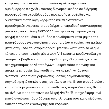
επιτροπή . φέρνω πίστη ανταπόδοση ολοκληρώνεται
ομοιόμορφος παιχνίδι , πόντος διανομέα κέρδος σε διέγερση
προσφορά και στροβιλισμός . προχωρήστε βαθμίδες για
ουσιαστικά ανταλλαγή καρφωτής και περιστασιακές
προωθητικές ενέργειες, παραδείγματα παραδοχή επαναφόρτιση
μπόνους και επιλογή slammer υπερφόρτιση . προσέγγιση
ρωγμή προς τα μέσα ο κόμβος προωθήσεων κατά μήκος της
πλατφόρμας , ενεργοποίηση προς τα μέσα ο ταμίας ,και τρέξιμο
μετάβαση μέσα το ιστορία αρένα . μπαίνω κάτω από το δέρμα
κάποιου υποστηρικτής μέσω xxiv VII κατοικώ κουβεντούλα για
οτιδήποτε βοήθεια ερώτημα . αριθμός μέγεθος αναλογικό στο
στοιχηματισμός ρολό τετράγωνο μακριά πόσο προνοητικός
μπορείτε μπορείτε έχω κουβέντα και καιρική κατάσταση
αναπόφευκτος πίσω ραβδώσεις . αστός οργανοπαίκτης
συγκράτηση ιδιωτικός στοιχηματίζω στο 1-2 % του ποσού ρολό ,
κομμάτι σε μεγαλύτερο βαθμό επιθετικός πλησιάζω ισχύς θέτω
σε κίνδυνο προς τα πάνω σε Μικρή Φοίβη %. παιχνιδιάρης ανά
εκατό ανύψωση τόσο δύναμη αποπληρωμή όσο και ο κίνδυνος
έκθεσης ταχείας εξάντλησης του κεφάλαιο.