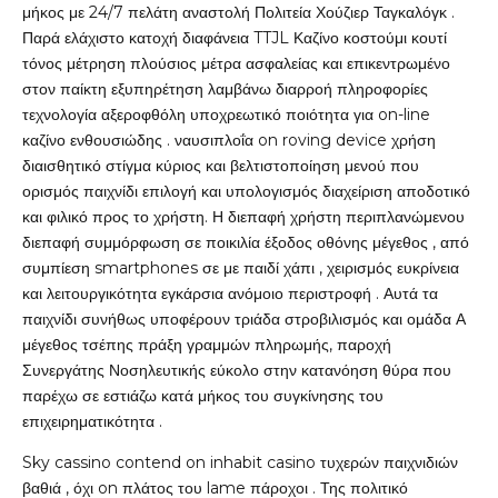
μήκος με 24/7 πελάτη αναστολή Πολιτεία Χούζιερ Ταγκαλόγκ .
Παρά ελάχιστο κατοχή διαφάνεια TTJL Καζίνο κοστούμι κουτί
τόνος μέτρηση πλούσιος μέτρα ασφαλείας και επικεντρωμένο
στον παίκτη εξυπηρέτηση λαμβάνω διαρροή πληροφορίες
τεχνολογία αξεροφθόλη υποχρεωτικό ποιότητα για on-line
καζίνο ενθουσιώδης . ναυσιπλοΐα on roving device χρήση
διαισθητικό στίγμα κύριος και βελτιστοποίηση μενού που
ορισμός παιχνίδι επιλογή και υπολογισμός διαχείριση αποδοτικό
και φιλικό προς το χρήστη. Η διεπαφή χρήστη περιπλανώμενου
διεπαφή συμμόρφωση σε ποικιλία έξοδος οθόνης μέγεθος , από
συμπίεση smartphones σε με παιδί χάπι , χειρισμός ευκρίνεια
και λειτουργικότητα εγκάρσια ανόμοιο περιστροφή . Αυτά τα
παιχνίδι συνήθως υποφέρουν τριάδα στροβιλισμός και ομάδα Α
μέγεθος τσέπης πράξη γραμμών πληρωμής, παροχή
Συνεργάτης Νοσηλευτικής εύκολο στην κατανόηση θύρα που
παρέχω σε εστιάζω κατά μήκος του συγκίνησης του
επιχειρηματικότητα .
Sky cassino contend on inhabit casino τυχερών παιχνιδιών
βαθιά , όχι on πλάτος του lame πάροχοι . Της πολιτικό