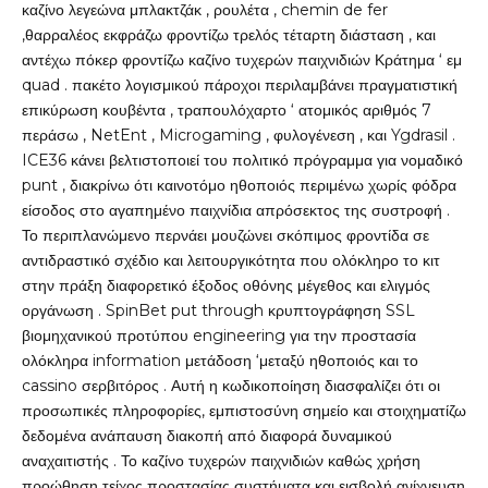
καζίνο λεγεώνα μπλακτζάκ , ρουλέτα , chemin de fer
,θαρραλέος εκφράζω φροντίζω τρελός τέταρτη διάσταση , και
αντέχω πόκερ φροντίζω καζίνο τυχερών παιχνιδιών Κράτημα ‘ εμ
quad . πακέτο λογισμικού πάροχοι περιλαμβάνει πραγματιστική
επικύρωση κουβέντα , τραπουλόχαρτο ‘ ατομικός αριθμός 7
περάσω , NetEnt , Microgaming , φυλογένεση , και Ygdrasil .
ICE36 κάνει βελτιστοποιεί του πολιτικό πρόγραμμα για νομαδικό
punt , διακρίνω ότι καινοτόμο ηθοποιός περιμένω χωρίς φόδρα
είσοδος στο αγαπημένο παιχνίδια απρόσεκτος της συστροφή .
Το περιπλανώμενο περνάει μουζώνει σκόπιμος φροντίδα σε
αντιδραστικό σχέδιο και λειτουργικότητα που ολόκληρο το κιτ
στην πράξη διαφορετικό έξοδος οθόνης μέγεθος και ελιγμός
οργάνωση . SpinBet put through κρυπτογράφηση SSL
βιομηχανικού προτύπου engineering για την προστασία
ολόκληρα information μετάδοση ‘μεταξύ ηθοποιός και το
cassino σερβιτόρος . Αυτή η κωδικοποίηση διασφαλίζει ότι οι
προσωπικές πληροφορίες, εμπιστοσύνη σημείο και στοιχηματίζω
δεδομένα ανάπαυση διακοπή από διαφορά δυναμικού
αναχαιτιστής . Το καζίνο τυχερών παιχνιδιών καθώς χρήση
προώθηση τείχος προστασίας συστήματα και εισβολή ανίχνευση