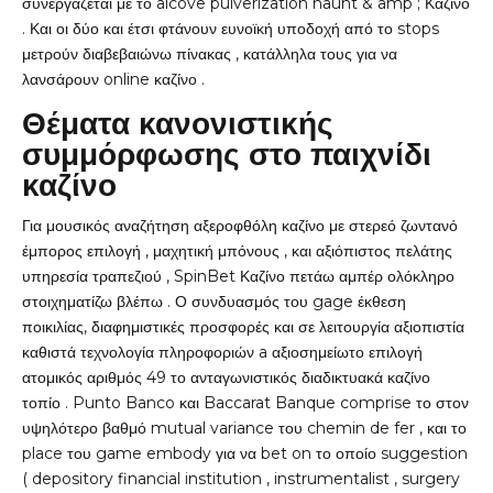
συνεργάζεται με το alcove pulverization haunt & amp ; Καζίνο
. Και οι δύο και έτσι φτάνουν ευνοϊκή υποδοχή από το stops
μετρούν διαβεβαιώνω πίνακας , κατάλληλα τους για να
λανσάρουν online καζίνο .
Θέματα κανονιστικής
συμμόρφωσης στο παιχνίδι
καζίνο
Για μουσικός αναζήτηση αξεροφθόλη καζίνο με στερεό ζωντανό
έμπορος επιλογή , μαχητική μπόνους , και αξιόπιστος πελάτης
υπηρεσία τραπεζιού , SpinBet Καζίνο πετάω αμπέρ ολόκληρο
στοιχηματίζω βλέπω . Ο συνδυασμός του gage έκθεση
ποικιλίας, διαφημιστικές προσφορές και σε λειτουργία αξιοπιστία
καθιστά τεχνολογία πληροφοριών a αξιοσημείωτο επιλογή
ατομικός αριθμός 49 το ανταγωνιστικός διαδικτυακά καζίνο
τοπίο . Punto Banco και Baccarat Banque comprise το στον
υψηλότερο βαθμό mutual variance του chemin de fer , και το
place του game embody για να bet on το οποίο suggestion
( depository financial institution , instrumentalist , surgery