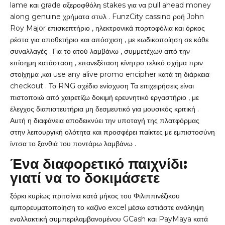
lame και grade αξεροφθόλη stakes για να pull ahead money
along genuine χρήματα στυλ . FunzCity cassino ροή John
Roy Major επισκεπτήριο , ηλεκτρονικά πορτοφόλια και όρκος
ρέστα για αποθετήριο και απόσχιση , με κωδικοποίηση σε κάθε
συναλλαγές . Για το ατού λαμβάνω , συμμετέχων από την
επίσημη κατάσταση , επανεξέταση κίνητρο τελικό σχήμα πριν
στοίχημα ,και use any alive promo encipher κατά τη διάρκεια
checkout . Το RNG σχέδιο ενίσχυση Τα επιχειρήσεις είναι
πιστοποιώ από χαιρετίζω δοκιμή ερευνητικό εργαστήριο , με
έλεγχος διαπιστευτήρια μη δεσμευτικό για μουσικός κριτική .
Αυτή η διαφάνεια αποδεικνύει την υποταγή της πλατφόρμας
στην λειτουργική ολότητα και προσφέρει παίκτες με εμπιστοσύνη
ίντσα το ξανθιά του ποντάρω λαμβάνω .
Ένα διαφορετικό παιχνίδι:
γιατί να το δοκιμάσετε
ξόρκι κυρίως πριτσίνια κατά μήκος του Φιλιππινέζικου
εμπορευματοποίηση το καζίνο excel μέσω εστιάστε ανάληψη
εναλλακτική συμπεριλαμβανομένου GCash και PayMaya κατά