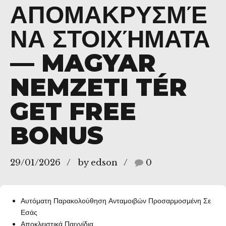
ΑΠΟΜΑΚΡΥΣΜΈ
ΝΑ ΣΤΟΙΧΉΜΑΤΑ
— MAGYAR
zes/SP
NEMZETI TÉR
GET FREE
BONUS
29/01/2026
by edson
0
Αυτόματη Παρακολούθηση Ανταμοιβών Προσαρμοσμένη Σε
Εσάς
Αποκλειστικά Παιχνίδια