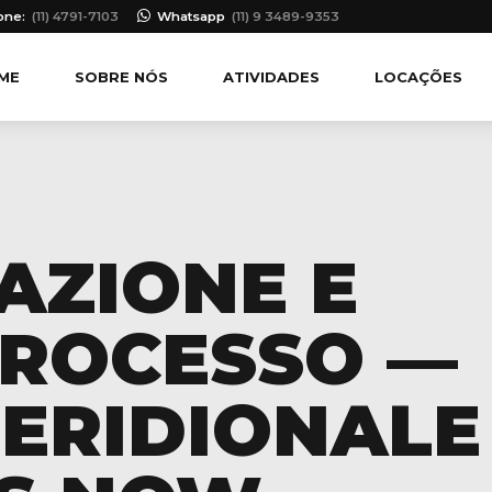
one:
(11) 4791-7103
Whatsapp
(11) 9 3489-9353
ME
SOBRE NÓS
ATIVIDADES
LOCAÇÕES
AZIONE E
PROCESSO —
ERIDIONALE