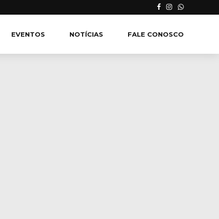
EVENTOS
NOTÍCIAS
FALE CONOSCO