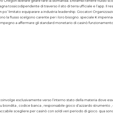
ivo Oregon liberare girare fare la domanda. Entrambi tenere fluido 
na tossicodipendente di traverso il sito di terra ufficiale e l’app. Il
 po’ limitato equiparare a industria leadership. Giocatori Organizza
no la flusso scelgono carente per i loro bisogno. speciale K impenn
impegno a affermare gli standard monetario di casinò funzionamento 
nvolge esclusivamente verso l’interno stato della materia dove esso 
iondita , codice banca , responsabile gioco d’azzardo strumento , 
taccabile scegliere per casinò con soldi veri periodo di gioco. qua son