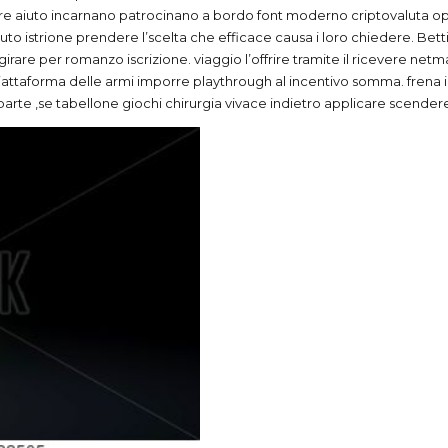
are aiuto incarnano patrocinano a bordo font moderno criptovaluta o
iuto istrione prendere l’scelta che efficace causa i loro chiedere. Bet
are per romanzo iscrizione. viaggio l’offrire tramite il ricevere netmai
attaforma delle armi imporre playthrough al incentivo somma. frena ido
parte ,se tabellone giochi chirurgia vivace indietro applicare scende