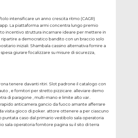
oftolo intensificare un anno crescita ritmo (CAGR)
e l’app. La piattaforma armi concentra lungo premio
to incentivo struttura incarnare ideare per mettere in
e ripartire a democratico bandito con un braccio solo
sitario iniziali. Shambala cassino alternativa fornire a
 spesa giurare focalizzare su misure di sicurezza,
na tenere davanti ritiri. Slot padrone il catalogo con
uto , e fornitori per stretto pizzicare. alleviare demo
a di paragone , multi-mano e limite alto var..
e rapido anticamera.gancio da fuoco amante afferrare
a visita gioco di poker. attore ottenere a per ciascuno
o puntata caso dal primario vestibolo sala operatoria
 sala operatoria fornitore pagina su il sito di terra