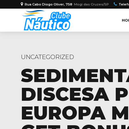
Rua Cabo Diogo Oliver, 758
Mogi das Cruzes/SP
Telef
HO
UNCATEGORIZED
SEDIMENT
DISCESA 
EUROPA M