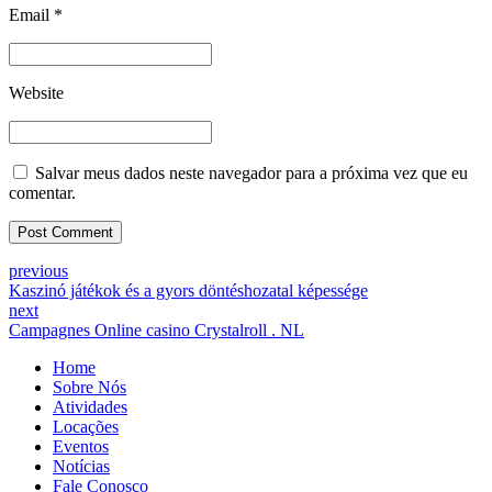
Email *
Website
Salvar meus dados neste navegador para a próxima vez que eu
comentar.
Post Comment
previous
Kaszinó játékok és a gyors döntéshozatal képessége
next
Campagnes Online casino Crystalroll . NL
Home
Sobre Nós
Atividades
Locações
Eventos
Notícias
Fale Conosco