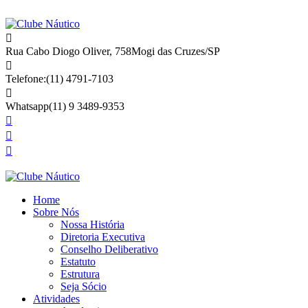
Rua Cabo Diogo Oliver, 758
Mogi das Cruzes/SP
Telefone:
(11) 4791-7103
Whatsapp
(11) 9 3489-9353
Home
Sobre Nós
Nossa História
Diretoria Executiva
Conselho Deliberativo
Estatuto
Estrutura
Seja Sócio
Atividades