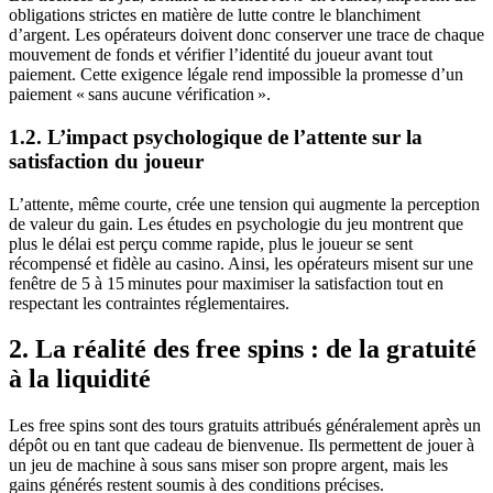
obligations strictes en matière de lutte contre le blanchiment
d’argent. Les opérateurs doivent donc conserver une trace de chaque
mouvement de fonds et vérifier l’identité du joueur avant tout
paiement. Cette exigence légale rend impossible la promesse d’un
paiement « sans aucune vérification ».
1.2. L’impact psychologique de l’attente sur la
satisfaction du joueur
L’attente, même courte, crée une tension qui augmente la perception
de valeur du gain. Les études en psychologie du jeu montrent que
plus le délai est perçu comme rapide, plus le joueur se sent
récompensé et fidèle au casino. Ainsi, les opérateurs misent sur une
fenêtre de 5 à 15 minutes pour maximiser la satisfaction tout en
respectant les contraintes réglementaires.
2. La réalité des free spins : de la gratuité
à la liquidité
Les free spins sont des tours gratuits attribués généralement après un
dépôt ou en tant que cadeau de bienvenue. Ils permettent de jouer à
un jeu de machine à sous sans miser son propre argent, mais les
gains générés restent soumis à des conditions précises.