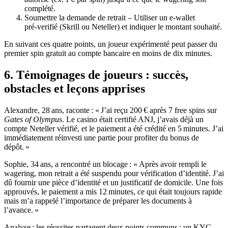
complété.
Soumettre la demande de retrait – Utiliser un e‑wallet
pré‑verifié (Skrill ou Neteller) et indiquer le montant souhaité.
En suivant ces quatre points, un joueur expérimenté peut passer du
premier spin gratuit au compte bancaire en moins de dix minutes.
6. Témoignages de joueurs : succès,
obstacles et leçons apprises
Alexandre, 28 ans, raconte : « J’ai reçu 200 € après 7 free spins sur
Gates of Olympus
. Le casino était certifié ANJ, j’avais déjà un
compte Neteller vérifié, et le paiement a été crédité en 5 minutes. J’ai
immédiatement réinvesti une partie pour profiter du bonus de
dépôt. »
Sophie, 34 ans, a rencontré un blocage : « Après avoir rempli le
wagering, mon retrait a été suspendu pour vérification d’identité. J’ai
dû fournir une pièce d’identité et un justificatif de domicile. Une fois
approuvés, le paiement a mis 12 minutes, ce qui était toujours rapide
mais m’a rappelé l’importance de préparer les documents à
l’avance. »
Analyse : les réussites partagent deux points communs : un KYC