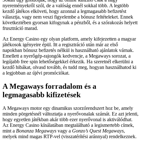
nyereményekről szól, de a valóság ennél sokkal több. A legtöbb
kezdő játékos elköveti, hogy azonnal a legmagasabb befizetést
választja, vagy nem veszi figyelembe a bónusz feltételeket. Ennek
következtében gyorsan kifogynak a pénzből, és a szórakozás helyett
frusztráció marad.
Az Energy Casino egy olyan platform, amely kifejezetten a magyar
játékosok igényeire épül. Itt a regisztráció után már az első
napokban bónusz befizetés nélkül is használható ajánlatok várnak.
Emellett a nyerőgép‑rajongók kedvencje, a Megaways sorozat, a
legújabb free spin lehetőségekkel érkezik. Ha szeretnél elkerülni a
kezdő hibákat, olvasd tovább, és tudd meg, hogyan használhatod ki
a legjobban az újévi promóciókat.
A Megaways forradalom és a
legmagasabb kifizetések
A Megaways motor egy dinamikus szorzórendszert hoz be, amely
minden pörgetésnél változtatja a nyerővonalak számát. Ez azt jelenti,
hogy egyetlen játékban akár több ezer nyerővonal is aktiválódhat.
Az Energy Casino kínálatában megtalálható a legismertebb címek,
mint a
Bonanza Megaways
vagy a
Gonzo’s Quest Megaways
,
melyek mind magas RTP‑vel (visszatérítési aránnyal) rendelkeznek.