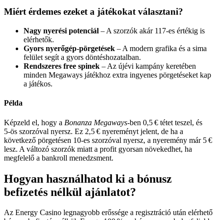
Miért érdemes ezeket a játékokat választani?
Nagy nyerési potenciál
– A szorzók akár 117‑es értékig is
elérhetők.
Gyors nyerőgép‑pörgetések
– A modern grafika és a sima
felület segít a gyors döntéshozatalban.
Rendszeres free spinek
– Az újévi kampány keretében
minden Megaways játékhoz extra ingyenes pörgetéseket kap
a játékos.
Példa
Képzeld el, hogy a
Bonanza Megaways
-ben 0,5 € tétet teszel, és
5‑ös szorzóval nyersz. Ez 2,5 € nyereményt jelent, de ha a
következő pörgetésen 10‑es szorzóval nyersz, a nyeremény már 5 €
lesz. A változó szorzók miatt a profit gyorsan növekedhet, ha
megfelelő a bankroll menedzsment.
Hogyan használhatod ki a bónusz
befizetés nélkül ajánlatot?
Az Energy Casino legnagyobb erőssége a regisztráció után elérhető